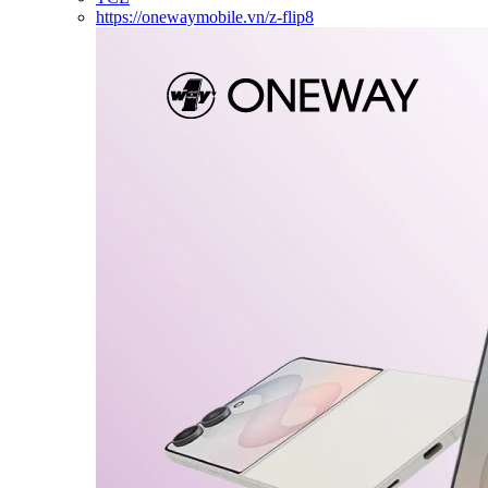
https://onewaymobile.vn/z-flip8