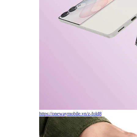
https://onewaymobile.vn/z-fold8