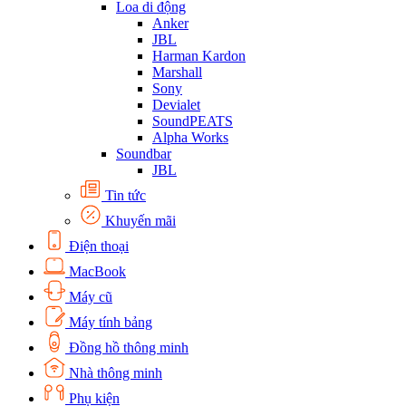
Loa di động
Anker
JBL
Harman Kardon
Marshall
Sony
Devialet
SoundPEATS
Alpha Works
Soundbar
JBL
Tin tức
Khuyến mãi
Điện thoại
MacBook
Máy cũ
Máy tính bảng
Đồng hồ thông minh
Nhà thông minh
Phụ kiện