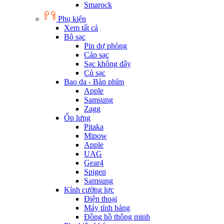
Smarock
Phụ kiện
Xem tất cả
Bộ sạc
Pin dự phòng
Cáp sạc
Sạc không dây
Củ sạc
Bao da - Bàn phím
Apple
Samsung
Zagg
Ốp lưng
Pitaka
Mipow
Apple
UAG
Gear4
Spigen
Samsung
Kính cường lực
Điện thoại
Máy tính bảng
Đồng hồ thông minh