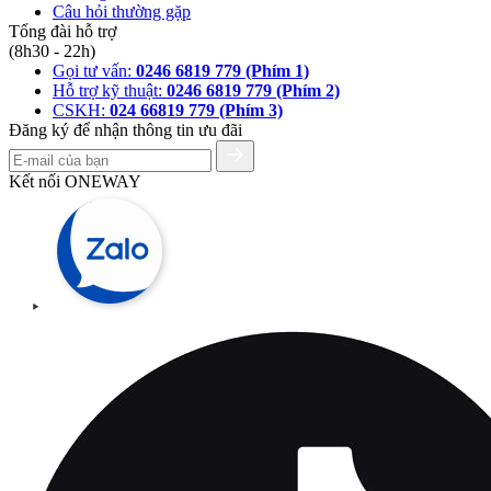
Câu hỏi thường gặp
Tổng đài hỗ trợ
(8h30 - 22h)
Gọi tư vấn:
0246 6819 779 (Phím 1)
Hỗ trợ kỹ thuật:
0246 6819 779 (Phím 2)
CSKH:
024 66819 779 (Phím 3)
Đăng ký để nhận thông tin ưu đãi
Kết nối ONEWAY