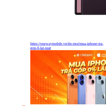
https://onewaymobile.vn/tin-moi/mua-iphone-tra-
gop-0-lai-suat