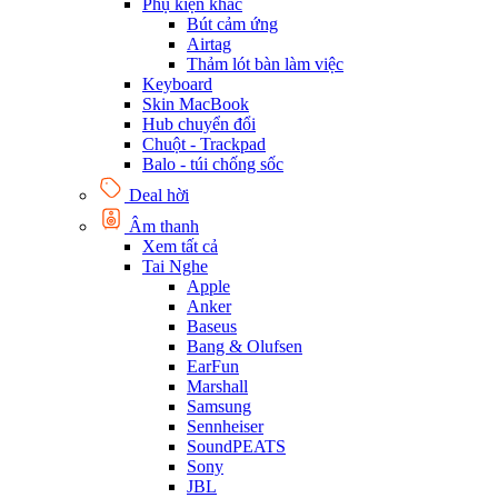
Phụ kiện khác
Bút cảm ứng
Airtag
Thảm lót bàn làm việc
Keyboard
Skin MacBook
Hub chuyển đổi
Chuột - Trackpad
Balo - túi chống sốc
Deal hời
Âm thanh
Xem tất cả
Tai Nghe
Apple
Anker
Baseus
Bang & Olufsen
EarFun
Marshall
Samsung
Sennheiser
SoundPEATS
Sony
JBL