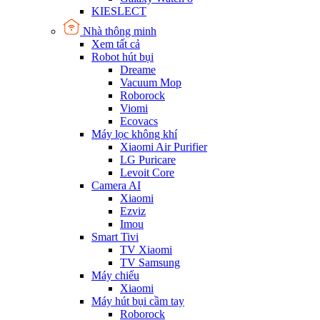
KIESLECT
Nhà thông minh
Xem tất cả
Robot hút bụi
Dreame
Vacuum Mop
Roborock
Viomi
Ecovacs
Máy lọc không khí
Xiaomi Air Purifier
LG Puricare
Levoit Core
Camera AI
Xiaomi
Ezviz
Imou
Smart Tivi
TV Xiaomi
TV Samsung
Máy chiếu
Xiaomi
Máy hút bụi cầm tay
Roborock