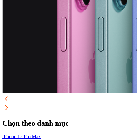
Chọn theo danh mục
iPhone 12 Pro Max
i