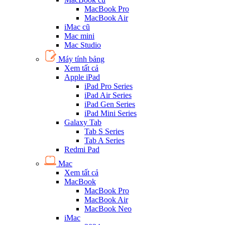
MacBook Pro
MacBook Air
iMac cũ
Mac mini
Mac Studio
Máy tính bảng
Xem tất cả
Apple iPad
iPad Pro Series
iPad Air Series
iPad Gen Series
iPad Mini Series
Galaxy Tab
Tab S Series
Tab A Series
Redmi Pad
Mac
Xem tất cả
MacBook
MacBook Pro
MacBook Air
MacBook Neo
iMac