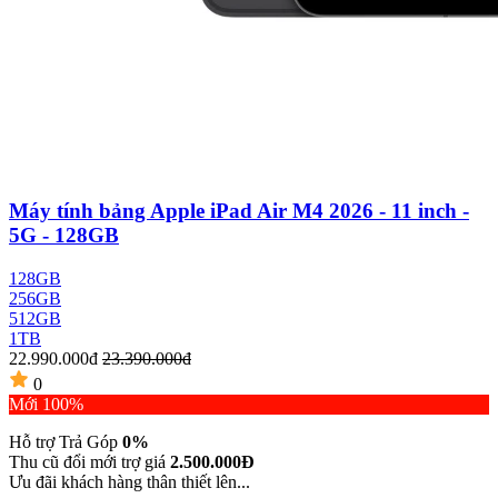
Máy tính bảng Apple iPad Air M4 2026 - 11 inch -
5G - 128GB
128GB
256GB
512GB
1TB
22.990.000đ
23.390.000đ
0
Mới 100%
Hỗ trợ Trả Góp
0%
Thu cũ đổi mới trợ giá
2.500.000Đ
Ưu đãi khách hàng thân thiết lên...