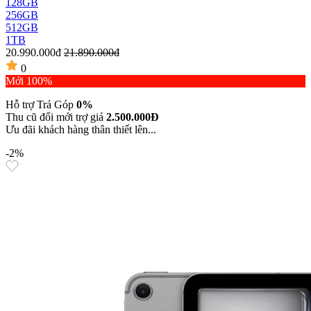
128GB
256GB
512GB
1TB
20.990.000đ
21.890.000đ
0
Mới 100%
Hỗ trợ Trả Góp
0%
Thu cũ đổi mới trợ giá
2.500.000Đ
Ưu đãi khách hàng thân thiết lên...
-2%