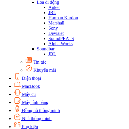
Loa di động
Anker
JBL
Harman Kardon
Marshall
Sony
Devialet
SoundPEATS
Alpha Works
Soundbar
JBL
Tin tức
Khuyến mãi
Điện thoại
MacBook
Máy cũ
Máy tính bảng
Đồng hồ thông minh
Nhà thông minh
Phụ kiện