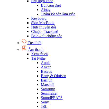
Phụ kiện khác
Bút cảm ứng
Airtag
Thảm lót bàn làm việc
Keyboard
Skin MacBook
Hub chuyển đổi
Chuột - Trackpad
Balo - túi chống sốc
Deal hời
Âm thanh
Xem tất cả
Tai Nghe
Apple
Anker
Baseus
Bang & Olufsen
EarFun
Marshall
Samsung
Sennheiser
SoundPEATS
Sony
JBL