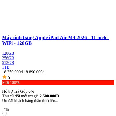
Máy tính bảng Apple iPad Air M4 2026 - 11 inch -
WiFi - 128GB
128GB
256GB
512GB
1TB
18.350.000đ
18.890.000đ
0
Mới 100%
Hỗ trợ Trả Góp
0%
Thu cũ đổi mới trợ giá
2.500.000Đ
Ưu đãi khách hàng thân thiết lên...
-4%