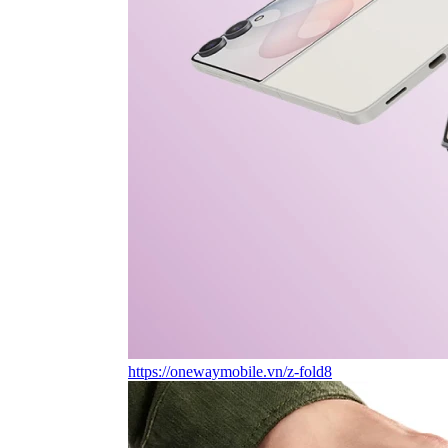
https://onewaymobile.vn/z-fold8