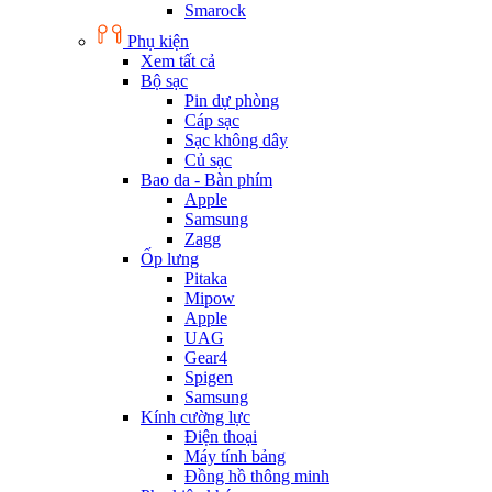
Smarock
Phụ kiện
Xem tất cả
Bộ sạc
Pin dự phòng
Cáp sạc
Sạc không dây
Củ sạc
Bao da - Bàn phím
Apple
Samsung
Zagg
Ốp lưng
Pitaka
Mipow
Apple
UAG
Gear4
Spigen
Samsung
Kính cường lực
Điện thoại
Máy tính bảng
Đồng hồ thông minh