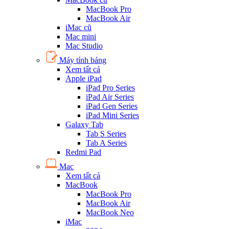
MacBook Pro
MacBook Air
iMac cũ
Mac mini
Mac Studio
Máy tính bảng
Xem tất cả
Apple iPad
iPad Pro Series
iPad Air Series
iPad Gen Series
iPad Mini Series
Galaxy Tab
Tab S Series
Tab A Series
Redmi Pad
Mac
Xem tất cả
MacBook
MacBook Pro
MacBook Air
MacBook Neo
iMac