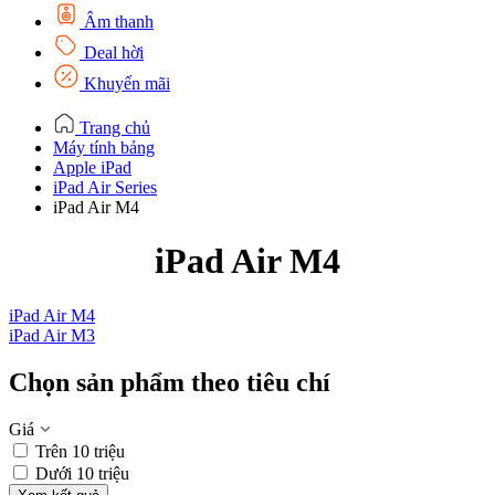
Âm thanh
Deal hời
Khuyến mãi
Trang chủ
Máy tính bảng
Apple iPad
iPad Air Series
iPad Air M4
iPad Air M4
iPad Air M4
i
iPad Air M3
Chọn sản phẩm theo tiêu chí
Giá
Trên 10 triệu
Dưới 10 triệu