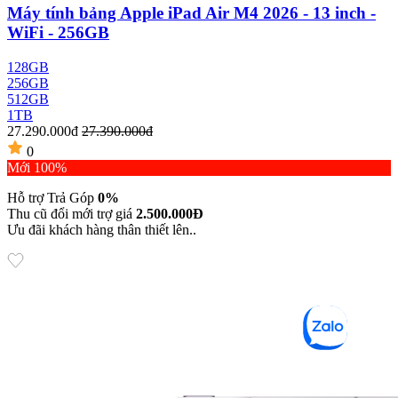
Máy tính bảng Apple iPad Air M4 2026 - 13 inch -
WiFi - 256GB
128GB
256GB
512GB
1TB
27.290.000đ
27.390.000đ
0
Mới 100%
Hỗ trợ Trả Góp
0%
Thu cũ đổi mới trợ giá
2.500.000Đ
Ưu đãi khách hàng thân thiết lên..