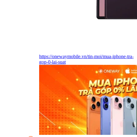
https://onewaymobile.vn/tin-moi/mua-iphone-tra-
gop-0-lai-suat