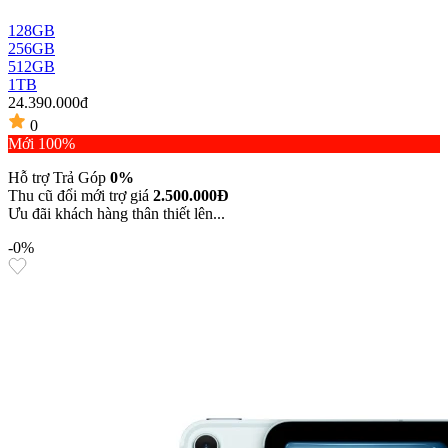
128GB
256GB
512GB
1TB
24.390.000đ
0
Mới 100%
Hỗ trợ Trả Góp
0%
Thu cũ đổi mới trợ giá
2.500.000Đ
Ưu đãi khách hàng thân thiết lên...
-0%