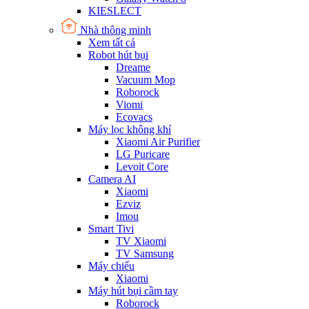
KIESLECT
Nhà thông minh
Xem tất cả
Robot hút bụi
Dreame
Vacuum Mop
Roborock
Viomi
Ecovacs
Máy lọc không khí
Xiaomi Air Purifier
LG Puricare
Levoit Core
Camera AI
Xiaomi
Ezviz
Imou
Smart Tivi
TV Xiaomi
TV Samsung
Máy chiếu
Xiaomi
Máy hút bụi cầm tay
Roborock