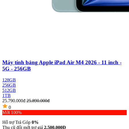
Máy tính bảng Apple iPad Air M4 2026 - 11 inch -
5G - 256GB
128GB
256GB
512GB
1TB
25.790.000đ
25.890.000đ
0
Mới 100%
Hỗ trợ Trả Góp
0%
Thu cũ đổi mới trợ giá
2.500.000Đ