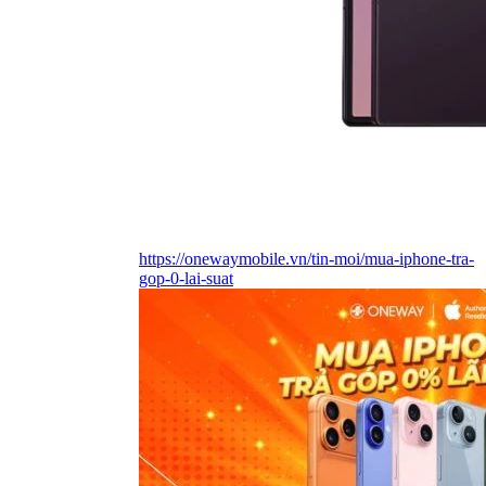
https://onewaymobile.vn/tin-moi/mua-iphone-tra-
gop-0-lai-suat