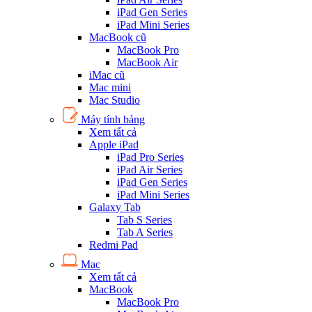
iPad Gen Series
iPad Mini Series
MacBook cũ
MacBook Pro
MacBook Air
iMac cũ
Mac mini
Mac Studio
Máy tính bảng
Xem tất cả
Apple iPad
iPad Pro Series
iPad Air Series
iPad Gen Series
iPad Mini Series
Galaxy Tab
Tab S Series
Tab A Series
Redmi Pad
Mac
Xem tất cả
MacBook
MacBook Pro