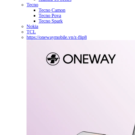
Tecno
Tecno Camon
Tecno Pova
Tecno Spark
Nokia
TCL
https://onewaymobile.vn/z-flip8