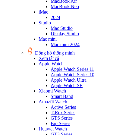
MacBook Air
MacBook Neo
iMac
2024
Studio
Mac Studio
Display Studio
Mac mini
Mac mini 2024
Đồng hồ thông minh
Xem tất cả
Apple Watch
Apple Watch Series 11
Apple Watch Series 10
Apple Watch Ultra
Apple Watch SE
Xiaomi Watch
Smart Band
Amazfit Watch
Active Series
T-Rex Series
GTS Series
Bip Series
Huawei Watch
GT3 Series