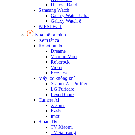
Huawei Band
Samsung Watch
Galaxy Watch Ultra
Galaxy Watch 8
KIESLECT
Nhà thông minh
Xem tất cả
Robot hút bụi
Dreame
Vacuum Mop
Roborock
Viomi
Ecovacs
Máy lọc không khí
Xiaomi Air Purifier
LG Puricare
Levoit Core
Camera AI
Xiaomi
Ezviz
Imou
Smart Tivi
TV Xiaomi
TV Samsung