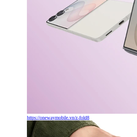
https://onewaymobile.vn/z-fold8