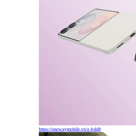
https://onewaymobile.vn/z-fold8