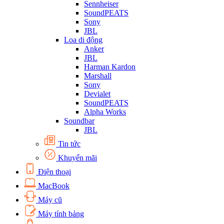
Sennheiser
SoundPEATS
Sony
JBL
Loa di động
Anker
JBL
Harman Kardon
Marshall
Sony
Devialet
SoundPEATS
Alpha Works
Soundbar
JBL
Tin tức
Khuyến mãi
Điện thoại
MacBook
Máy cũ
Máy tính bảng