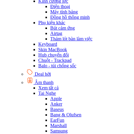
Kính cường lực
Điện thoại
Máy tính bảng
Đồng hồ thông minh
Phụ kiện khác
Bút cảm ứng
Airtag
Thảm lót bàn làm việc
Keyboard
Skin MacBook
Hub chuyển đổi
Chuột - Trackpad
Balo - túi chống sốc
Deal hời
Âm thanh
Xem tất cả
Tai Nghe
Apple
Anker
Baseus
Bang & Olufsen
EarFun
Marshall
Samsung