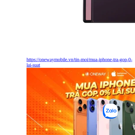
https://onewaymobile.vn/tin-moi/mua-iphone-tra-gop-0-
lai-suat