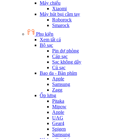
Máy chiếu
Xiaomi
Máy hút bụi cầm tay
Roborock
Smarock
Phụ kiện
Xem tất cả
Bộ sạc
Pin dự phòng
Cáp sạc
Sạc không dây
Củ sạc
Bao da - Bàn phím
Apple
Samsung
Zagg
Ốp lưng
Pitaka
Mipow
Apple
UAG
Gear4
Spigen
Samsung