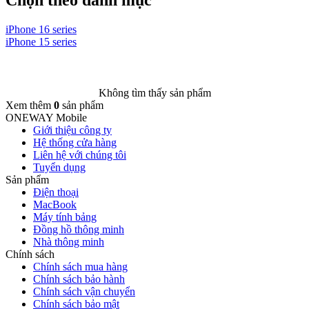
iPhone 16 series
i
iPhone 15 series
i
Không tìm thấy sản phẩm
Xem thêm
0
sản phẩm
ONEWAY Mobile
Giới thiệu công ty
Hệ thống cửa hàng
Liên hệ với chúng tôi
Tuyển dụng
Sản phẩm
Điện thoại
MacBook
Máy tính bảng
Đồng hồ thông minh
Nhà thông minh
Chính sách
Chính sách mua hàng
Chính sách bảo hành
Chính sách vận chuyển
Chính sách bảo mật