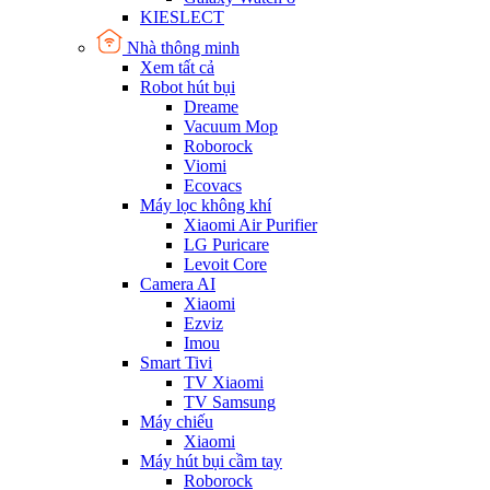
KIESLECT
Nhà thông minh
Xem tất cả
Robot hút bụi
Dreame
Vacuum Mop
Roborock
Viomi
Ecovacs
Máy lọc không khí
Xiaomi Air Purifier
LG Puricare
Levoit Core
Camera AI
Xiaomi
Ezviz
Imou
Smart Tivi
TV Xiaomi
TV Samsung
Máy chiếu
Xiaomi
Máy hút bụi cầm tay
Roborock