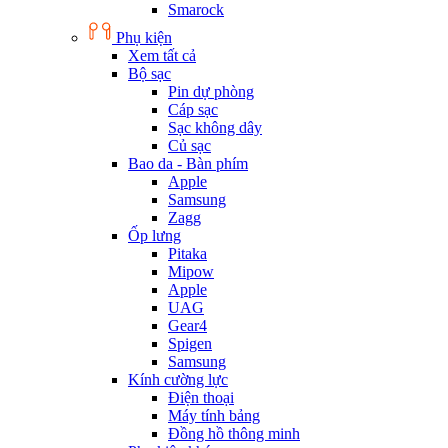
Smarock
Phụ kiện
Xem tất cả
Bộ sạc
Pin dự phòng
Cáp sạc
Sạc không dây
Củ sạc
Bao da - Bàn phím
Apple
Samsung
Zagg
Ốp lưng
Pitaka
Mipow
Apple
UAG
Gear4
Spigen
Samsung
Kính cường lực
Điện thoại
Máy tính bảng
Đồng hồ thông minh