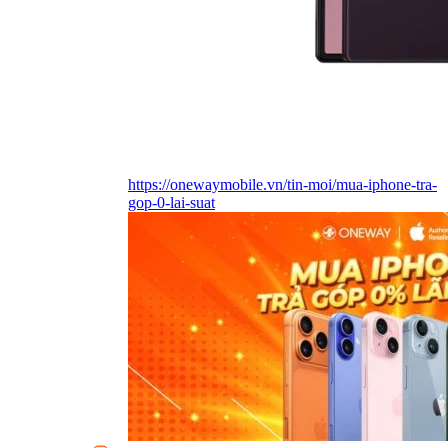
https://onewaymobile.vn/tin-moi/mua-iphone-tra-
gop-0-lai-suat