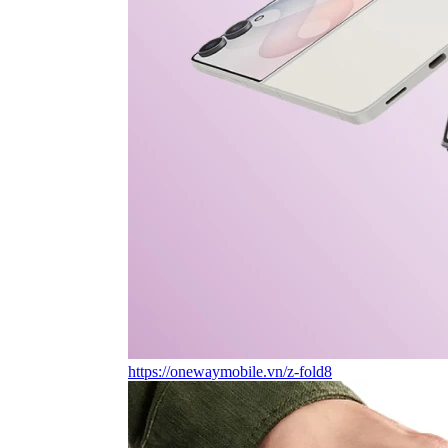
https://onewaymobile.vn/z-fold8