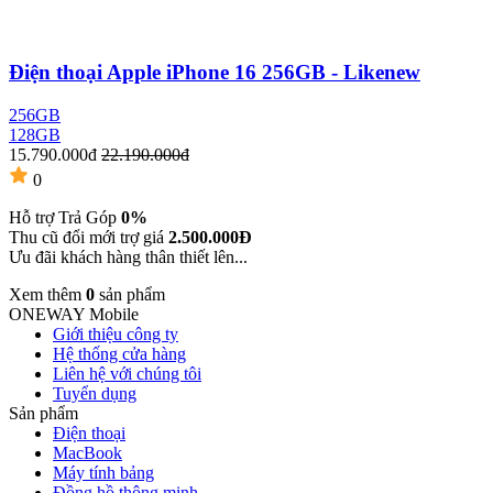
Điện thoại Apple iPhone 16 256GB - Likenew
256GB
128GB
15.790.000đ
22.190.000đ
0
Hỗ trợ Trả Góp
0%
Thu cũ đổi mới trợ giá
2.500.000Đ
Ưu đãi khách hàng thân thiết lên...
Xem thêm
0
sản phẩm
ONEWAY Mobile
Giới thiệu công ty
Hệ thống cửa hàng
Liên hệ với chúng tôi
Tuyển dụng
Sản phẩm
Điện thoại
MacBook
Máy tính bảng
Đồng hồ thông minh