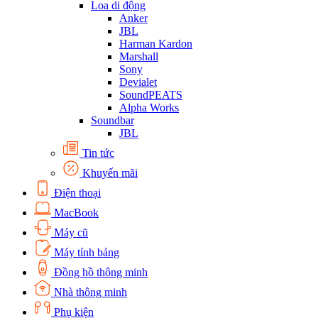
Loa di động
Anker
JBL
Harman Kardon
Marshall
Sony
Devialet
SoundPEATS
Alpha Works
Soundbar
JBL
Tin tức
Khuyến mãi
Điện thoại
MacBook
Máy cũ
Máy tính bảng
Đồng hồ thông minh
Nhà thông minh
Phụ kiện