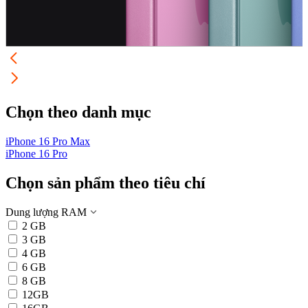
Chọn theo danh mục
iPhone 16 Pro Max
i
iPhone 16 Pro
i
Chọn sản phẩm theo tiêu chí
Dung lượng RAM
2 GB
3 GB
4 GB
6 GB
8 GB
12GB