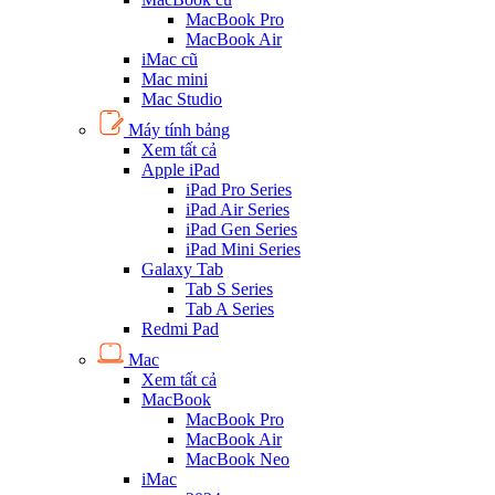
MacBook Pro
MacBook Air
iMac cũ
Mac mini
Mac Studio
Máy tính bảng
Xem tất cả
Apple iPad
iPad Pro Series
iPad Air Series
iPad Gen Series
iPad Mini Series
Galaxy Tab
Tab S Series
Tab A Series
Redmi Pad
Mac
Xem tất cả
MacBook
MacBook Pro
MacBook Air
MacBook Neo
iMac