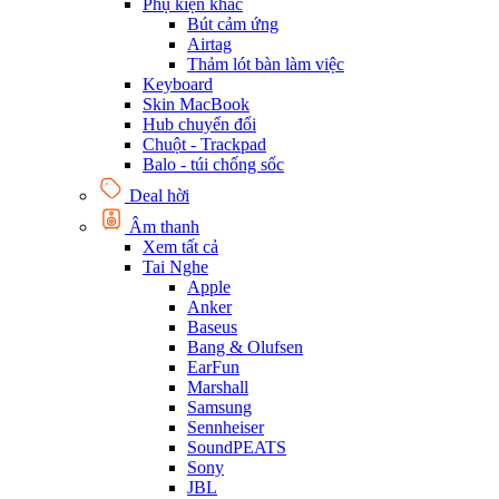
Phụ kiện khác
Bút cảm ứng
Airtag
Thảm lót bàn làm việc
Keyboard
Skin MacBook
Hub chuyển đổi
Chuột - Trackpad
Balo - túi chống sốc
Deal hời
Âm thanh
Xem tất cả
Tai Nghe
Apple
Anker
Baseus
Bang & Olufsen
EarFun
Marshall
Samsung
Sennheiser
SoundPEATS
Sony
JBL