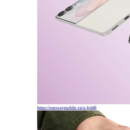
https://onewaymobile.vn/z-fold8