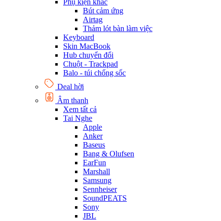
Phụ kiện khác
Bút cảm ứng
Airtag
Thảm lót bàn làm việc
Keyboard
Skin MacBook
Hub chuyển đổi
Chuột - Trackpad
Balo - túi chống sốc
Deal hời
Âm thanh
Xem tất cả
Tai Nghe
Apple
Anker
Baseus
Bang & Olufsen
EarFun
Marshall
Samsung
Sennheiser
SoundPEATS
Sony
JBL