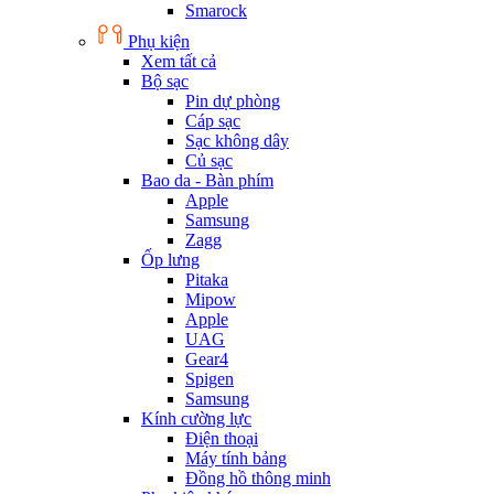
Smarock
Phụ kiện
Xem tất cả
Bộ sạc
Pin dự phòng
Cáp sạc
Sạc không dây
Củ sạc
Bao da - Bàn phím
Apple
Samsung
Zagg
Ốp lưng
Pitaka
Mipow
Apple
UAG
Gear4
Spigen
Samsung
Kính cường lực
Điện thoại
Máy tính bảng
Đồng hồ thông minh