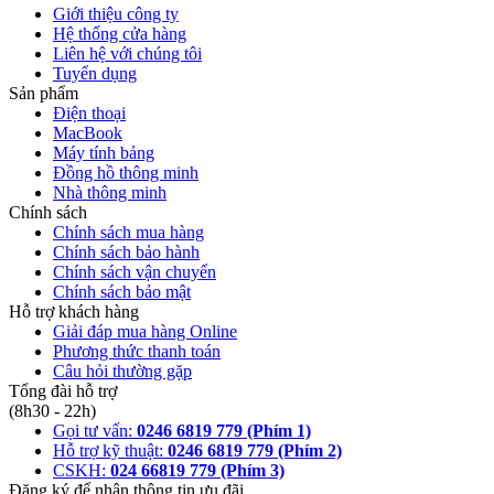
Giới thiệu công ty
Hệ thống cửa hàng
Liên hệ với chúng tôi
Tuyển dụng
Sản phẩm
Điện thoại
MacBook
Máy tính bảng
Đồng hồ thông minh
Nhà thông minh
Chính sách
Chính sách mua hàng
Chính sách bảo hành
Chính sách vận chuyển
Chính sách bảo mật
Hỗ trợ khách hàng
Giải đáp mua hàng Online
Phương thức thanh toán
Câu hỏi thường gặp
Tổng đài hỗ trợ
(8h30 - 22h)
Gọi tư vấn:
0246 6819 779 (Phím 1)
Hỗ trợ kỹ thuật:
0246 6819 779 (Phím 2)
CSKH:
024 66819 779 (Phím 3)
Đăng ký để nhận thông tin ưu đãi