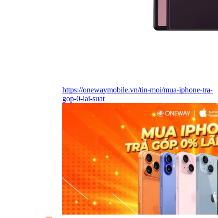
https://onewaymobile.vn/tin-moi/mua-iphone-tra-
gop-0-lai-suat