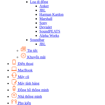
Loa di động
Anker
JBL
Harman Kardon
Marshall
Sony
Devialet
SoundPEATS
Alpha Works
Soundbar
JBL
Tin tức
Khuyến mãi
Điện thoại
MacBook
Máy cũ
Máy tính bảng
Đồng hồ thông minh
Nhà thông minh
Phụ kiện