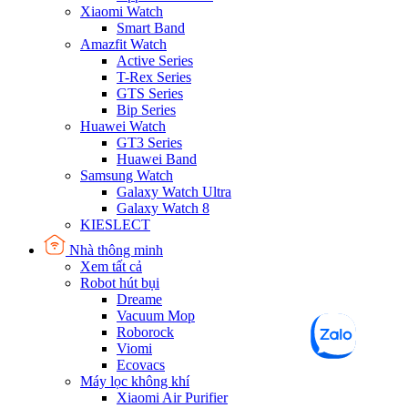
Xiaomi Watch
Smart Band
Amazfit Watch
Active Series
T-Rex Series
GTS Series
Bip Series
Huawei Watch
GT3 Series
Huawei Band
Samsung Watch
Galaxy Watch Ultra
Galaxy Watch 8
KIESLECT
Nhà thông minh
Xem tất cả
Robot hút bụi
Dreame
Vacuum Mop
Roborock
Viomi
Ecovacs
Máy lọc không khí
Xiaomi Air Purifier