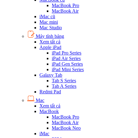
MacBook Pro
MacBook Air
iMac cũ
Mac mini
Mac Studio
Máy tính bảng
Xem tất cả
Apple iPad
iPad Pro Series
iPad Air Series
iPad Gen Series
iPad Mini Series
Galaxy Tab
Tab S Series
Tab A Series
Redmi Pad
Mac
Xem tất cả
MacBook
MacBook Pro
MacBook Air
MacBook Neo
iMac