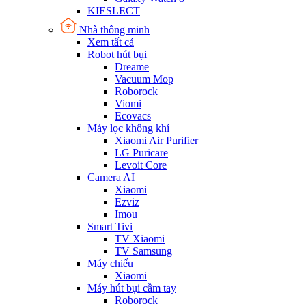
KIESLECT
Nhà thông minh
Xem tất cả
Robot hút bụi
Dreame
Vacuum Mop
Roborock
Viomi
Ecovacs
Máy lọc không khí
Xiaomi Air Purifier
LG Puricare
Levoit Core
Camera AI
Xiaomi
Ezviz
Imou
Smart Tivi
TV Xiaomi
TV Samsung
Máy chiếu
Xiaomi
Máy hút bụi cầm tay
Roborock