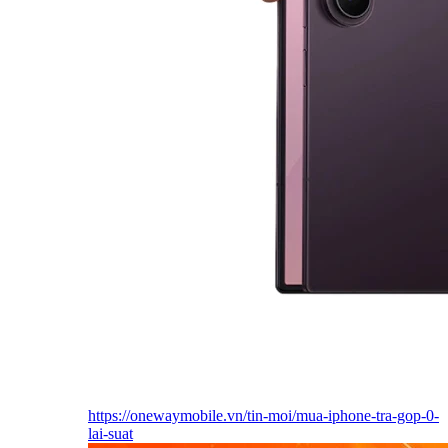
https://onewaymobile.vn/tin-moi/mua-iphone-tra-gop-0-
lai-suat