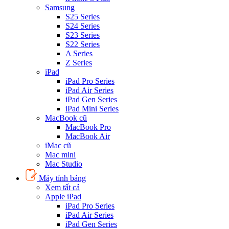
Samsung
S25 Series
S24 Series
S23 Series
S22 Series
A Series
Z Series
iPad
iPad Pro Series
iPad Air Series
iPad Gen Series
iPad Mini Series
MacBook cũ
MacBook Pro
MacBook Air
iMac cũ
Mac mini
Mac Studio
Máy tính bảng
Xem tất cả
Apple iPad
iPad Pro Series
iPad Air Series
iPad Gen Series