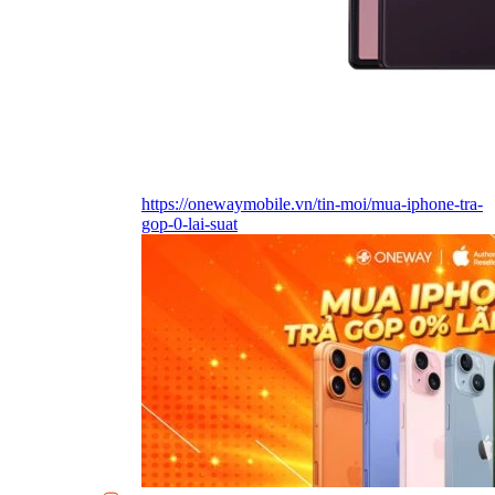
https://onewaymobile.vn/tin-moi/mua-iphone-tra-
gop-0-lai-suat