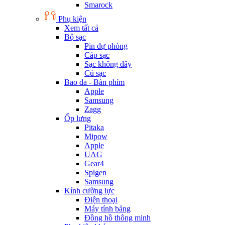
Smarock
Phụ kiện
Xem tất cả
Bộ sạc
Pin dự phòng
Cáp sạc
Sạc không dây
Củ sạc
Bao da - Bàn phím
Apple
Samsung
Zagg
Ốp lưng
Pitaka
Mipow
Apple
UAG
Gear4
Spigen
Samsung
Kính cường lực
Điện thoại
Máy tính bảng
Đồng hồ thông minh