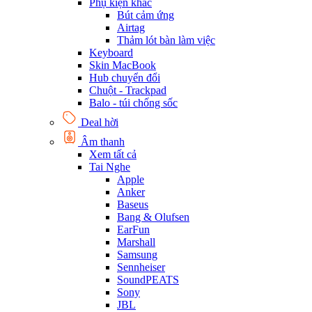
Phụ kiện khác
Bút cảm ứng
Airtag
Thảm lót bàn làm việc
Keyboard
Skin MacBook
Hub chuyển đổi
Chuột - Trackpad
Balo - túi chống sốc
Deal hời
Âm thanh
Xem tất cả
Tai Nghe
Apple
Anker
Baseus
Bang & Olufsen
EarFun
Marshall
Samsung
Sennheiser
SoundPEATS
Sony
JBL