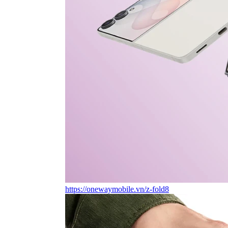
https://onewaymobile.vn/z-fold8