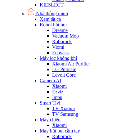
KIESLECT
Nhà thông minh
Xem tất cả
Robot hút bụi
Dreame
Vacuum Mop
Roborock
Viomi
Ecovacs
Máy lọc không khí
Xiaomi Air Purifier
LG Puricare
Levoit Core
Camera AI
Xiaomi
Ezviz
Imou
Smart Tivi
TV Xiaomi
TV Samsung
Máy chiếu
Xiaomi
Máy hút bụi cầm tay
Roborock