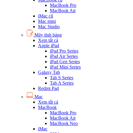
MacBook Pro
MacBook Air
iMac cũ
Mac mini
Mac Studio
Máy tính bảng
Xem tất cả
Apple iPad
iPad Pro Series
iPad Air Series
iPad Gen Series
iPad Mini Series
Galaxy Tab
Tab S Series
Tab A Series
Redmi Pad
Mac
Xem tất cả
MacBook
MacBook Pro
MacBook Air
MacBook Neo
iMac