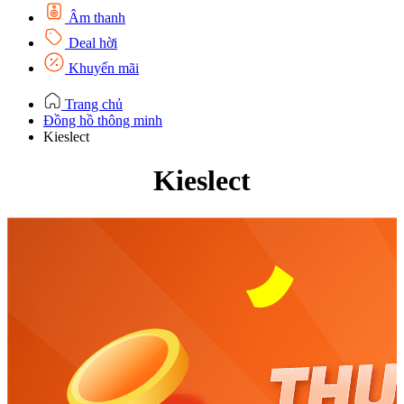
Âm thanh
Deal hời
Khuyến mãi
Trang chủ
Đồng hồ thông minh
Kieslect
Kieslect