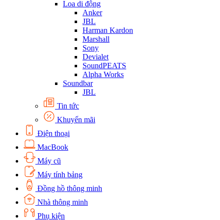
Loa di động
Anker
JBL
Harman Kardon
Marshall
Sony
Devialet
SoundPEATS
Alpha Works
Soundbar
JBL
Tin tức
Khuyến mãi
Điện thoại
MacBook
Máy cũ
Máy tính bảng
Đồng hồ thông minh
Nhà thông minh
Phụ kiện