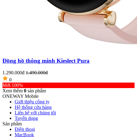
Đồng hồ thông minh Kieslect Pura
1.290.000đ
1.490.000đ
0
Mới 100%
Xem thêm
0
sản phẩm
ONEWAY Mobile
Giới thiệu công ty
Hệ thống cửa hàng
Liên hệ với chúng tôi
Tuyển dụng
Sản phẩm
Điện thoại
MacBook