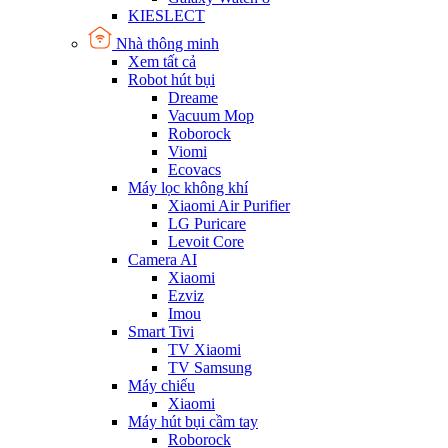
KIESLECT
Nhà thông minh
Xem tất cả
Robot hút bụi
Dreame
Vacuum Mop
Roborock
Viomi
Ecovacs
Máy lọc không khí
Xiaomi Air Purifier
LG Puricare
Levoit Core
Camera AI
Xiaomi
Ezviz
Imou
Smart Tivi
TV Xiaomi
TV Samsung
Máy chiếu
Xiaomi
Máy hút bụi cầm tay
Roborock