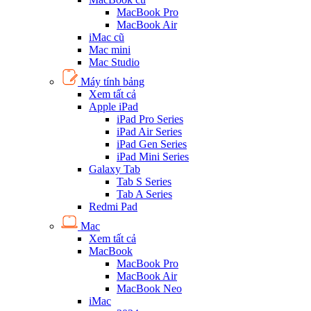
MacBook Pro
MacBook Air
iMac cũ
Mac mini
Mac Studio
Máy tính bảng
Xem tất cả
Apple iPad
iPad Pro Series
iPad Air Series
iPad Gen Series
iPad Mini Series
Galaxy Tab
Tab S Series
Tab A Series
Redmi Pad
Mac
Xem tất cả
MacBook
MacBook Pro
MacBook Air
MacBook Neo
iMac