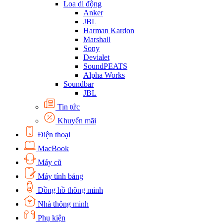
Loa di động
Anker
JBL
Harman Kardon
Marshall
Sony
Devialet
SoundPEATS
Alpha Works
Soundbar
JBL
Tin tức
Khuyến mãi
Điện thoại
MacBook
Máy cũ
Máy tính bảng
Đồng hồ thông minh
Nhà thông minh
Phụ kiện