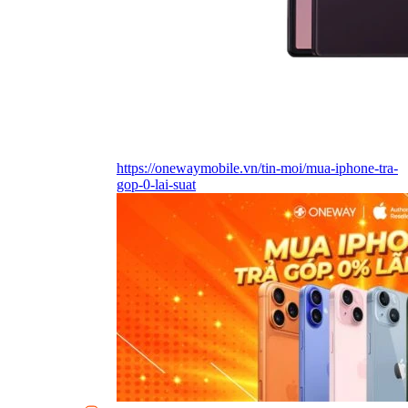
https://onewaymobile.vn/tin-moi/mua-iphone-tra-
gop-0-lai-suat