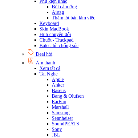
Phụ kiện khác
Bút cảm ứng
Airtag
Thảm lót bàn làm việc
Keyboard
Skin MacBook
Hub chuyển đổi
Chuột - Trackpad
Balo - túi chống sốc
Deal hời
Âm thanh
Xem tất cả
Tai Nghe
Apple
Anker
Baseus
Bang & Olufsen
EarFun
Marshall
Samsung
Sennheiser
SoundPEATS
Sony
JBL