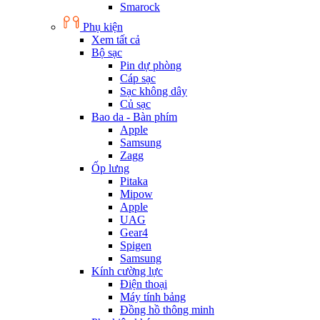
Smarock
Phụ kiện
Xem tất cả
Bộ sạc
Pin dự phòng
Cáp sạc
Sạc không dây
Củ sạc
Bao da - Bàn phím
Apple
Samsung
Zagg
Ốp lưng
Pitaka
Mipow
Apple
UAG
Gear4
Spigen
Samsung
Kính cường lực
Điện thoại
Máy tính bảng
Đồng hồ thông minh