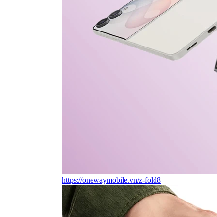
https://onewaymobile.vn/z-fold8