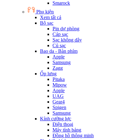
Smarock
Phụ kiện
Xem tất cả
Bộ sạc
Pin dự phòng
Cáp sạc
Sạc không dây
Củ sạc
Bao da - Bàn phím
Apple
Samsung
Zagg
Ốp lưng
Pitaka
Mipow
Apple
UAG
Gear4
Spigen
Samsung
Kính cường lực
Điện thoại
Máy tính bảng
Đồng hồ thông minh