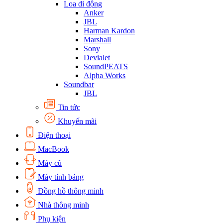
Loa di động
Anker
JBL
Harman Kardon
Marshall
Sony
Devialet
SoundPEATS
Alpha Works
Soundbar
JBL
Tin tức
Khuyến mãi
Điện thoại
MacBook
Máy cũ
Máy tính bảng
Đồng hồ thông minh
Nhà thông minh
Phụ kiện