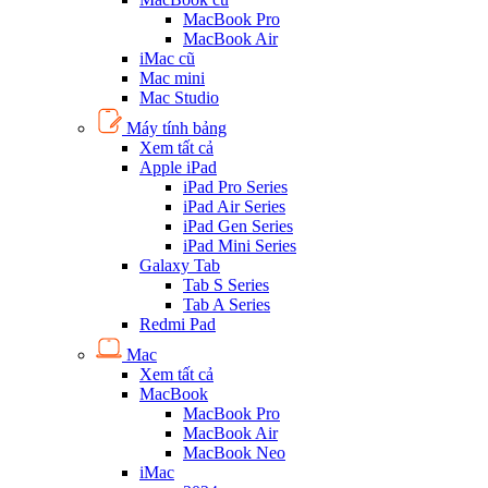
MacBook Pro
MacBook Air
iMac cũ
Mac mini
Mac Studio
Máy tính bảng
Xem tất cả
Apple iPad
iPad Pro Series
iPad Air Series
iPad Gen Series
iPad Mini Series
Galaxy Tab
Tab S Series
Tab A Series
Redmi Pad
Mac
Xem tất cả
MacBook
MacBook Pro
MacBook Air
MacBook Neo
iMac