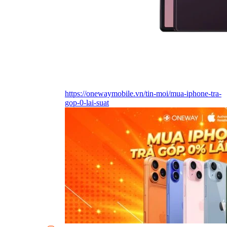
https://onewaymobile.vn/tin-moi/mua-iphone-tra-
gop-0-lai-suat