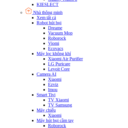
KIESLECT
Nhà thông minh
Xem tất cả
Robot hút bụi
Dreame
Vacuum Mop
Roborock
Viomi
Ecovacs
Máy lọc không khí
Xiaomi Air Purifier
LG Puricare
Levoit Core
Camera AI
Xiaomi
Ezviz
Imou
Smart Tivi
TV Xiaomi
TV Samsung
Máy chiếu
Xiaomi
Máy hút bụi cầm tay
Roborock