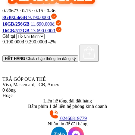
0-20673
:
0-15
:
0-15
:
0-37
8GB/256GB
9.190.000đ
16GB/256GB
11.690.000đ
16GB/512GB
13.690.000đ
Giá tại
9.190.000đ
9.290.000đ
-2%
HẾT HÀNG
Click nhập thông tin đăng ký
TRẢ GÓP QUA THẺ
Visa, Mastercard, JCB, Amex
0
đồng
Hoặc
Liên hệ tổng đài đặt hàng
Bấm phím 1 để liên hệ phòng kinh doanh
02466819779
Nhắn tin để đặt hàng