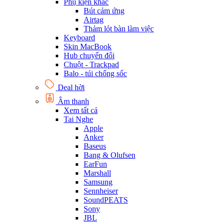
Phụ kiện khác
Bút cảm ứng
Airtag
Thảm lót bàn làm việc
Keyboard
Skin MacBook
Hub chuyển đổi
Chuột - Trackpad
Balo - túi chống sốc
Deal hời
Âm thanh
Xem tất cả
Tai Nghe
Apple
Anker
Baseus
Bang & Olufsen
EarFun
Marshall
Samsung
Sennheiser
SoundPEATS
Sony
JBL