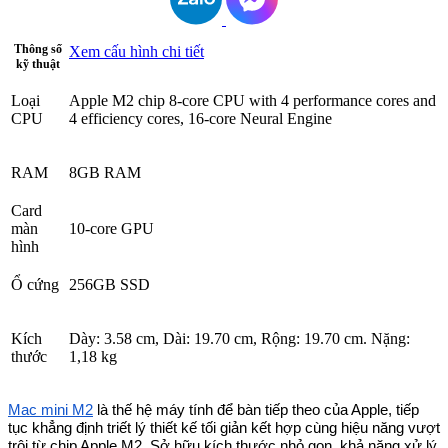
Thông số
Xem cấu hình chi tiết
kỹ thuật
Loại
Apple M2 chip 8-core CPU with 4 performance cores and
CPU
4 efficiency cores, 16-core Neural Engine
RAM
8GB RAM
Card
màn
10-core GPU
hình
Ổ cứng
256GB SSD
Kích
Dày: 3.58 cm, Dài: 19.70 cm, Rộng: 19.70 cm. Nặng:
thước
1,18 kg
Mac mini M2
là thế hệ máy tính để bàn tiếp theo của Apple, tiếp
tục khẳng định triết lý thiết kế tối giản kết hợp cùng hiệu năng vượt
trội từ chip Apple M2. Sở hữu kích thước nhỏ gọn ,khả năng xử lý