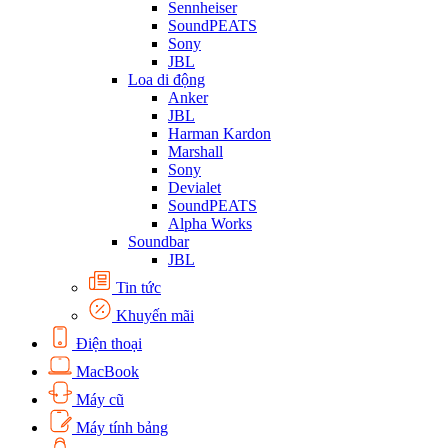
Sennheiser
SoundPEATS
Sony
JBL
Loa di động
Anker
JBL
Harman Kardon
Marshall
Sony
Devialet
SoundPEATS
Alpha Works
Soundbar
JBL
Tin tức
Khuyến mãi
Điện thoại
MacBook
Máy cũ
Máy tính bảng