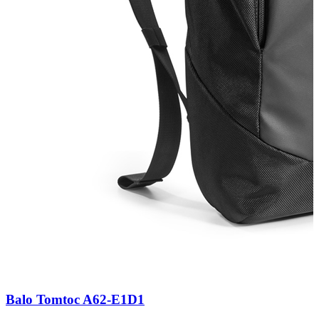
Balo Tomtoc A62-E1D1