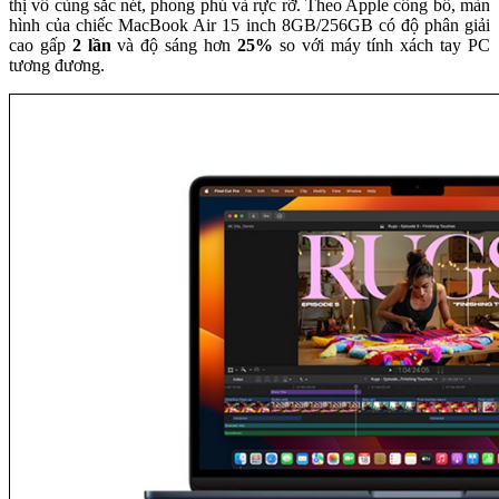
thị vô cùng sắc nét, phong phú và rực rỡ. Theo Apple công bố, màn
hình của chiếc MacBook Air 15 inch 8GB/256GB có độ phân giải
cao gấp
2 lần
và độ sáng hơn
25%
so với máy tính xách tay PC
tương đương.