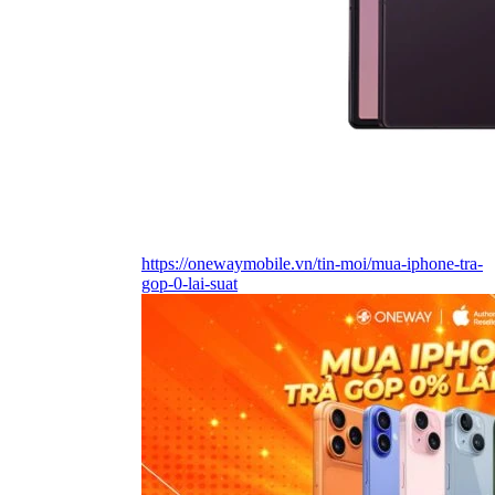
https://onewaymobile.vn/tin-moi/mua-iphone-tra-
gop-0-lai-suat