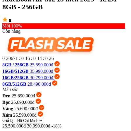
8GB - 256GB
0
Mới 100%
Còn hàng
0-20671
:
0-16
:
0-14
:
0-27
8GB / 256GB
25.590.000đ
16GB/512GB
35.990.000đ
16GB/256GB
30.790.000đ
8GB/512GB
28.490.000đ
Màu sắc
Đen
25.690.000đ
Bạc
25.690.000đ
Vàng
25.690.000đ
Xám
25.590.000đ
Giá tại
25.590.000đ
30.990.000đ
-18%