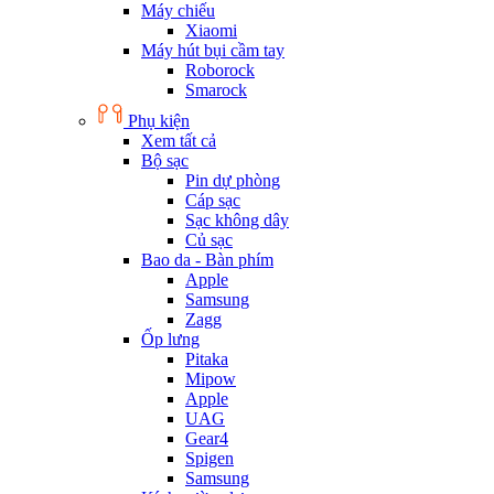
Máy chiếu
Xiaomi
Máy hút bụi cầm tay
Roborock
Smarock
Phụ kiện
Xem tất cả
Bộ sạc
Pin dự phòng
Cáp sạc
Sạc không dây
Củ sạc
Bao da - Bàn phím
Apple
Samsung
Zagg
Ốp lưng
Pitaka
Mipow
Apple
UAG
Gear4
Spigen
Samsung