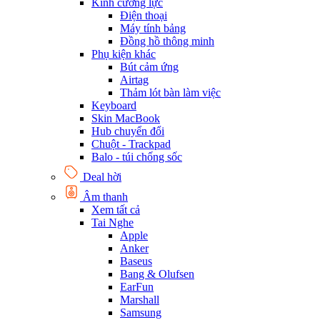
Kính cường lực
Điện thoại
Máy tính bảng
Đồng hồ thông minh
Phụ kiện khác
Bút cảm ứng
Airtag
Thảm lót bàn làm việc
Keyboard
Skin MacBook
Hub chuyển đổi
Chuột - Trackpad
Balo - túi chống sốc
Deal hời
Âm thanh
Xem tất cả
Tai Nghe
Apple
Anker
Baseus
Bang & Olufsen
EarFun
Marshall
Samsung