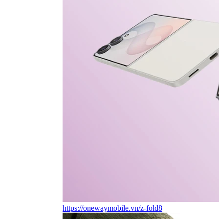
https://onewaymobile.vn/z-fold8