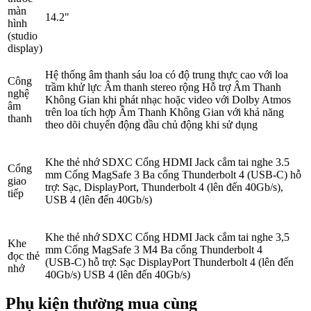
màn
14.2"
hình
(studio
display)
Hệ thống âm thanh sáu loa có độ trung thực cao với loa
Công
trầm khử lực Âm thanh stereo rộng Hỗ trợ Âm Thanh
nghệ
Không Gian khi phát nhạc hoặc video với Dolby Atmos
âm
trên loa tích hợp Âm Thanh Không Gian với khả năng
thanh
theo dõi chuyển động đầu chủ động khi sử dụng
Khe thẻ nhớ SDXC Cổng HDMI Jack cắm tai nghe 3.5
Cổng
mm Cổng MagSafe 3 Ba cổng Thunderbolt 4 (USB‑C) hỗ
giao
trợ: Sạc, DisplayPort, Thunderbolt 4 (lên đến 40Gb/s),
tiếp
USB 4 (lên đến 40Gb/s)
Khe thẻ nhớ SDXC Cổng HDMI Jack cắm tai nghe 3,5
Khe
mm Cổng MagSafe 3 M4 Ba cổng Thunderbolt 4
đọc thẻ
(USB‑C) hỗ trợ: Sạc DisplayPort Thunderbolt 4 (lên đến
nhớ
40Gb/s) USB 4 (lên đến 40Gb/s)
Phụ kiện thường mua cùng