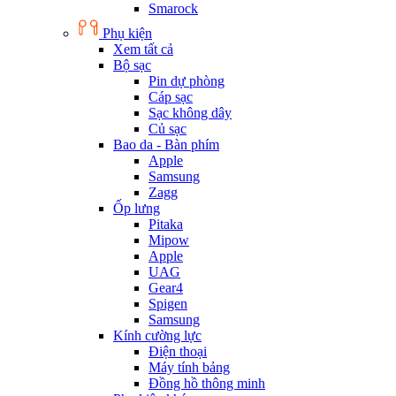
Smarock
Phụ kiện
Xem tất cả
Bộ sạc
Pin dự phòng
Cáp sạc
Sạc không dây
Củ sạc
Bao da - Bàn phím
Apple
Samsung
Zagg
Ốp lưng
Pitaka
Mipow
Apple
UAG
Gear4
Spigen
Samsung
Kính cường lực
Điện thoại
Máy tính bảng
Đồng hồ thông minh