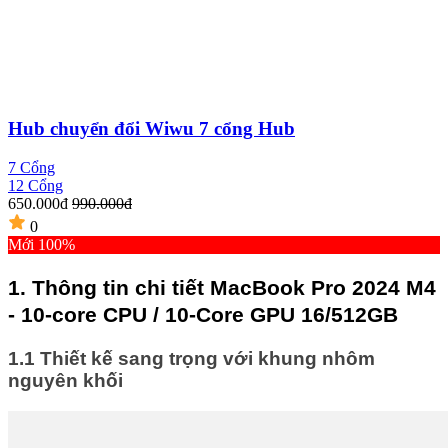
Hub chuyển đổi Wiwu 7 cổng Hub
7 Cổng
5
12 Cổng
650.000đ
990.000đ
0
Mới 100%
1. Thông tin chi tiết MacBook Pro 2024 M4
- 10-core CPU / 10-Core GPU 16/512GB
1.1 Thiết kế sang trọng với khung nhôm
nguyên khối