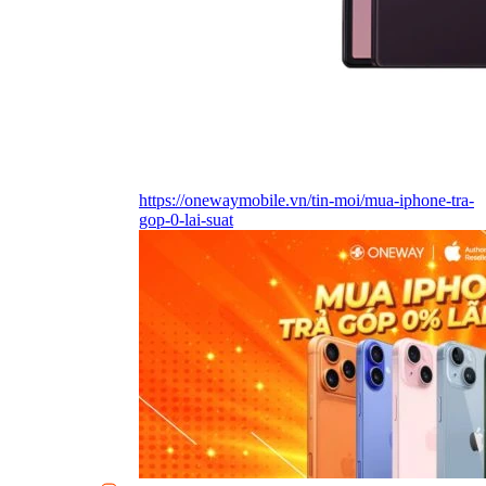
https://onewaymobile.vn/tin-moi/mua-iphone-tra-
gop-0-lai-suat