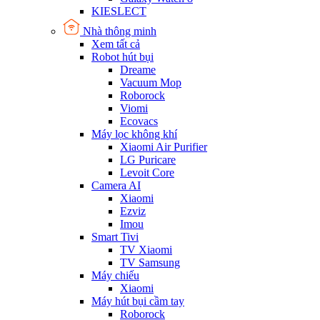
KIESLECT
Nhà thông minh
Xem tất cả
Robot hút bụi
Dreame
Vacuum Mop
Roborock
Viomi
Ecovacs
Máy lọc không khí
Xiaomi Air Purifier
LG Puricare
Levoit Core
Camera AI
Xiaomi
Ezviz
Imou
Smart Tivi
TV Xiaomi
TV Samsung
Máy chiếu
Xiaomi
Máy hút bụi cầm tay
Roborock