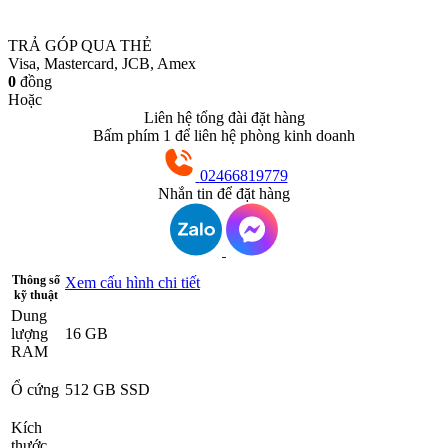
TRẢ GÓP QUA THẺ
Visa, Mastercard, JCB, Amex
0
đồng
Hoặc
Liên hệ tổng đài đặt hàng
Bấm phím 1 để liên hệ phòng kinh doanh
02466819779
Nhắn tin để đặt hàng
Thông số
Xem cấu hình chi tiết
kỹ thuật
Dung
lượng
16 GB
RAM
Ổ cứng
512 GB SSD
Kích
thước