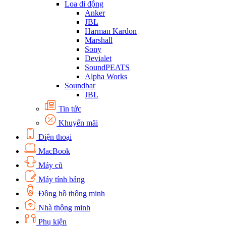
Loa di động
Anker
JBL
Harman Kardon
Marshall
Sony
Devialet
SoundPEATS
Alpha Works
Soundbar
JBL
Tin tức
Khuyến mãi
Điện thoại
MacBook
Máy cũ
Máy tính bảng
Đồng hồ thông minh
Nhà thông minh
Phụ kiện