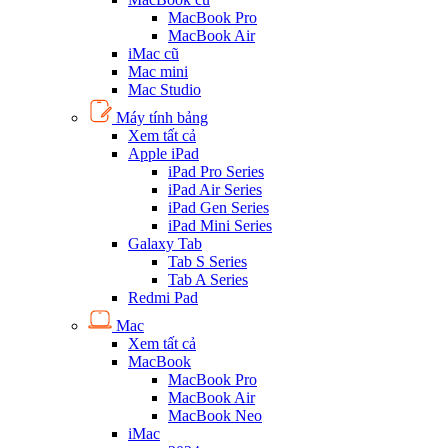
MacBook Pro
MacBook Air
iMac cũ
Mac mini
Mac Studio
Máy tính bảng
Xem tất cả
Apple iPad
iPad Pro Series
iPad Air Series
iPad Gen Series
iPad Mini Series
Galaxy Tab
Tab S Series
Tab A Series
Redmi Pad
Mac
Xem tất cả
MacBook
MacBook Pro
MacBook Air
MacBook Neo
iMac