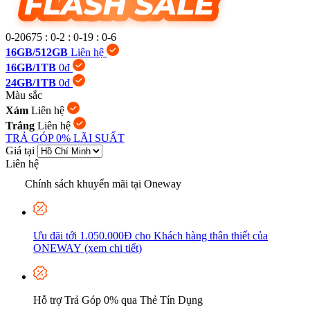
0-20675
:
0-2
:
0-19
:
0-7
16GB/512GB
Liên hệ
16GB/1TB
0đ
24GB/1TB
0đ
Màu sắc
Xám
Liên hệ
Trắng
Liên hệ
TRẢ GÓP 0% LÃI SUẤT
Giá tại
Liên hệ
Chính sách khuyến mãi tại Oneway
Ưu đãi tới 1.050.000Đ cho Khách hàng thân thiết của
ONEWAY (xem chi tiết)
Hỗ trợ Trả Góp 0% qua Thẻ Tín Dụng