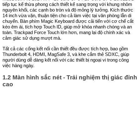
tiếp tục kế thừa phong cách thiết kế sang trọng với khung nhôm
nguyên khối, các cạnh bo tròn và độ mỏng lý tưởng. Kích thước
14 inch vừa vặn, thuận tiện cho cả làm việc tại văn phòng lẫn di
chuyển. Bàn phím Magic Keyboard được cải tiến với cơ chế cắt
kéo êm ái, tích hợp Touch ID, giúp mở khóa nhanh chóng và an
toàn. Trackpad Force Touch lớn hơn, mang lại độ chính xác và
cảm giác sử dụng mượt mà.
Tất cả các cổng kết nối cần thiết đều được tích hợp, bao gồm
Thunderbolt 4, HDMI, MagSafe 3, và khe cắm thẻ SDXC, giúp
người dùng dễ dàng kết nối với các thiết bị ngoại vi trong công
việc hàng ngày.
1.2 Màn hình sắc nét - Trải nghiệm thị giác đỉnh
cao