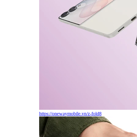
https://onewaymobile.vn/z-fold8