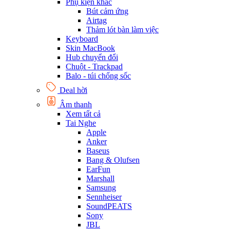
Phụ kiện khác
Bút cảm ứng
Airtag
Thảm lót bàn làm việc
Keyboard
Skin MacBook
Hub chuyển đổi
Chuột - Trackpad
Balo - túi chống sốc
Deal hời
Âm thanh
Xem tất cả
Tai Nghe
Apple
Anker
Baseus
Bang & Olufsen
EarFun
Marshall
Samsung
Sennheiser
SoundPEATS
Sony
JBL