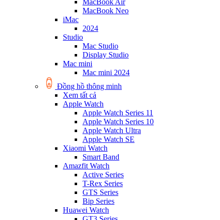
MacBook Air
MacBook Neo
iMac
2024
Studio
Mac Studio
Display Studio
Mac mini
Mac mini 2024
Đồng hồ thông minh
Xem tất cả
Apple Watch
Apple Watch Series 11
Apple Watch Series 10
Apple Watch Ultra
Apple Watch SE
Xiaomi Watch
Smart Band
Amazfit Watch
Active Series
T-Rex Series
GTS Series
Bip Series
Huawei Watch
GT3 Series