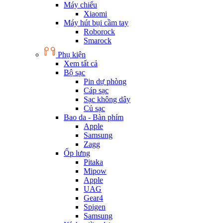
Máy chiếu
Xiaomi
Máy hút bụi cầm tay
Roborock
Smarock
Phụ kiện
Xem tất cả
Bộ sạc
Pin dự phòng
Cáp sạc
Sạc không dây
Củ sạc
Bao da - Bàn phím
Apple
Samsung
Zagg
Ốp lưng
Pitaka
Mipow
Apple
UAG
Gear4
Spigen
Samsung