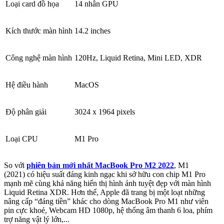
Loại card đồ họa
14 nhân GPU
Kích thước màn hình
14.2 inches
Công nghệ màn hình
120Hz, Liquid Retina, Mini LED, XDR
Hệ điều hành
MacOS
Độ phân giải
3024 x 1964 pixels
Loại CPU
M1 Pro
So với
phiên bản mới nhất MacBook Pro M2 2022
, M1
(2021) có hiệu suất đáng kinh ngạc khi sở hữu con chip M1 Pro
mạnh mẽ cùng khả năng hiển thị hình ảnh tuyệt đẹp với màn hình
Liquid Retina XDR. Hơn thế, Apple đã trang bị một loạt những
nâng cấp “đáng tiền” khác cho dòng MacBook Pro M1 như viên
pin cực khoẻ, Webcam HD 1080p, hệ thống âm thanh 6 loa, phím
trợ năng vật lý lớn,...