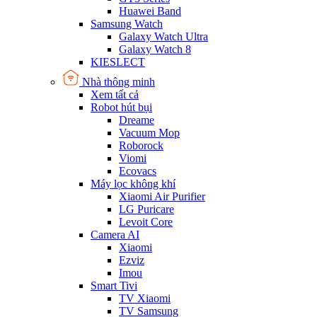
Huawei Band
Samsung Watch
Galaxy Watch Ultra
Galaxy Watch 8
KIESLECT
Nhà thông minh
Xem tất cả
Robot hút bụi
Dreame
Vacuum Mop
Roborock
Viomi
Ecovacs
Máy lọc không khí
Xiaomi Air Purifier
LG Puricare
Levoit Core
Camera AI
Xiaomi
Ezviz
Imou
Smart Tivi
TV Xiaomi
TV Samsung