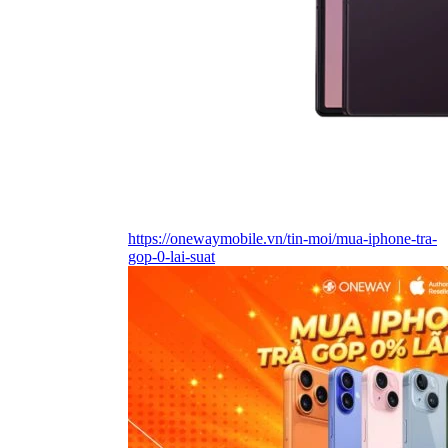
https://onewaymobile.vn/tin-moi/mua-iphone-tra-
gop-0-lai-suat