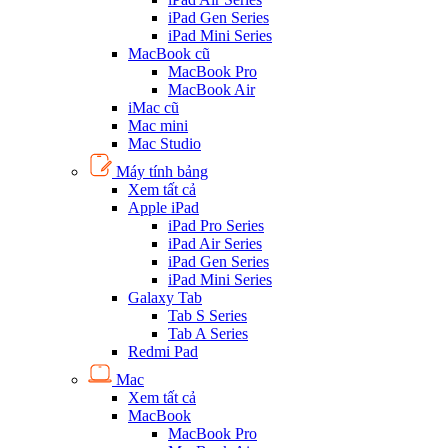
iPad Gen Series
iPad Mini Series
MacBook cũ
MacBook Pro
MacBook Air
iMac cũ
Mac mini
Mac Studio
Máy tính bảng
Xem tất cả
Apple iPad
iPad Pro Series
iPad Air Series
iPad Gen Series
iPad Mini Series
Galaxy Tab
Tab S Series
Tab A Series
Redmi Pad
Mac
Xem tất cả
MacBook
MacBook Pro