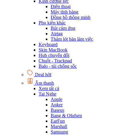
Kính cường lực
Điện thoại
Máy tính bảng
Đồng hồ thông minh
Phụ kiện khác
Bút cảm ứng
Airtag
Thảm lót bàn làm việc
Keyboard
Skin MacBook
Hub chuyển đổi
Chuột - Trackpad
Balo - túi chống sốc
Deal hời
Âm thanh
Xem tất cả
Tai Nghe
Apple
Anker
Baseus
Bang & Olufsen
EarFun
Marshall
Samsung