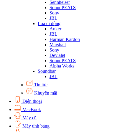
Sennheiser
SoundPEATS
Sony
JBL
Loa di động
Anker
JBL
Harman Kardon
Marshall
Sony
Devialet
SoundPEATS
Alpha Works
Soundbar
JBL
Tin tức
Khuyến mãi
Điện thoại
MacBook
Máy cũ
Máy tính bảng