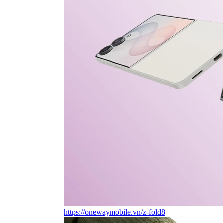
https://onewaymobile.vn/z-fold8