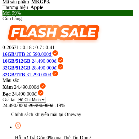
Mã sản phẩm
MKGP3.
Thương hiệu
Apple
Mới 99%
Còn hàng
0-20671
:
0-18
:
0-7
:
0-42
16GB/1TB
26.590.000đ
16GB/512GB
24.490.000đ
32GB/512GB
28.490.000đ
32GB/1TB
31.290.000đ
Màu sắc
Xám
24.490.000đ
Bạc
24.490.000đ
Giá tại
24.490.000đ
29.990.000đ
-19%
Chính sách khuyến mãi tại Oneway
Hỗ trợ Trả Góp 0% qua Thẻ Tín Dụng