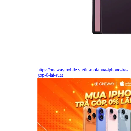
https://onewaymobile.vn/tin-moi/mua-iphone-tra-
gop-0-lai-suat