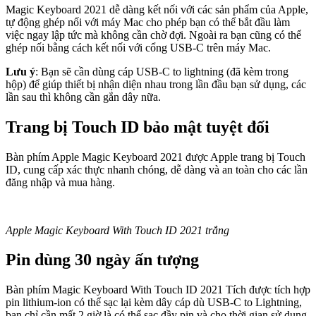
Magic Keyboard 2021 dễ dàng kết nối với các sản phẩm của Apple,
tự động ghép nối với máy Mac cho phép bạn có thể bắt đầu làm
việc ngay lập tức mà không cần chờ đợi. Ngoài ra bạn cũng có thể
ghép nối bằng cách kết nối với cổng USB-C trên máy Mac.
Lưu ý
: Bạn sẽ cần dùng cáp USB-C to lightning (đã kèm trong
hộp) để giúp thiết bị nhận diện nhau trong lần đầu bạn sử dụng, các
lần sau thì không cần gắn dây nữa.
Trang bị Touch ID bảo mật tuyệt đối
Bàn phím Apple Magic Keyboard 2021 được Apple trang bị Touch
ID, cung cấp xác thực nhanh chóng, dễ dàng và an toàn cho các lần
đăng nhập và mua hàng.
Apple Magic Keyboard With Touch ID 2021 trắng
Pin dùng 30 ngày ấn tượng
Bàn phím Magic Keyboard With Touch ID 2021 Tích được tích hợp
pin lithium-ion có thể sạc lại kèm dây cáp dù USB-C to Lightning,
bạn chỉ cần mất 2 giờ là có thể sạc đầy pin và cho thời gian sử dụng