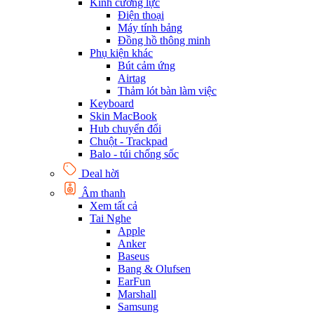
Kính cường lực
Điện thoại
Máy tính bảng
Đồng hồ thông minh
Phụ kiện khác
Bút cảm ứng
Airtag
Thảm lót bàn làm việc
Keyboard
Skin MacBook
Hub chuyển đổi
Chuột - Trackpad
Balo - túi chống sốc
Deal hời
Âm thanh
Xem tất cả
Tai Nghe
Apple
Anker
Baseus
Bang & Olufsen
EarFun
Marshall
Samsung