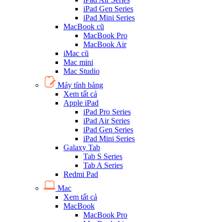
iPad Gen Series
iPad Mini Series
MacBook cũ
MacBook Pro
MacBook Air
iMac cũ
Mac mini
Mac Studio
Máy tính bảng
Xem tất cả
Apple iPad
iPad Pro Series
iPad Air Series
iPad Gen Series
iPad Mini Series
Galaxy Tab
Tab S Series
Tab A Series
Redmi Pad
Mac
Xem tất cả
MacBook
MacBook Pro