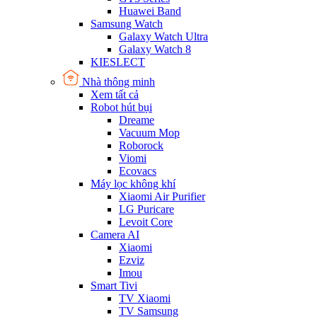
Huawei Band
Samsung Watch
Galaxy Watch Ultra
Galaxy Watch 8
KIESLECT
Nhà thông minh
Xem tất cả
Robot hút bụi
Dreame
Vacuum Mop
Roborock
Viomi
Ecovacs
Máy lọc không khí
Xiaomi Air Purifier
LG Puricare
Levoit Core
Camera AI
Xiaomi
Ezviz
Imou
Smart Tivi
TV Xiaomi
TV Samsung