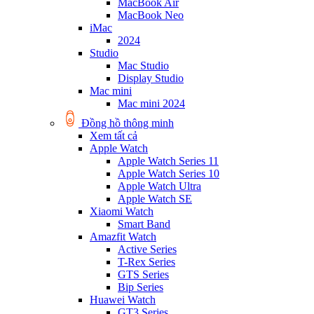
MacBook Air
MacBook Neo
iMac
2024
Studio
Mac Studio
Display Studio
Mac mini
Mac mini 2024
Đồng hồ thông minh
Xem tất cả
Apple Watch
Apple Watch Series 11
Apple Watch Series 10
Apple Watch Ultra
Apple Watch SE
Xiaomi Watch
Smart Band
Amazfit Watch
Active Series
T-Rex Series
GTS Series
Bip Series
Huawei Watch
GT3 Series