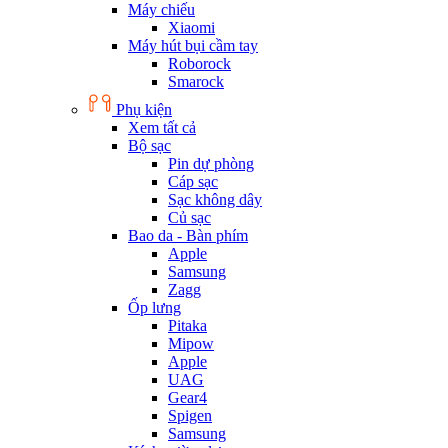
Máy chiếu
Xiaomi
Máy hút bụi cầm tay
Roborock
Smarock
Phụ kiện
Xem tất cả
Bộ sạc
Pin dự phòng
Cáp sạc
Sạc không dây
Củ sạc
Bao da - Bàn phím
Apple
Samsung
Zagg
Ốp lưng
Pitaka
Mipow
Apple
UAG
Gear4
Spigen
Samsung