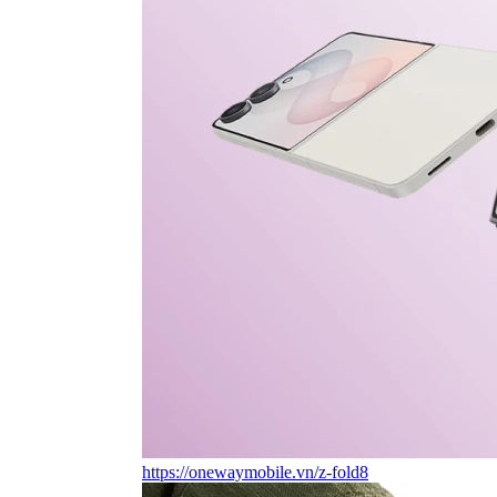
https://onewaymobile.vn/z-fold8