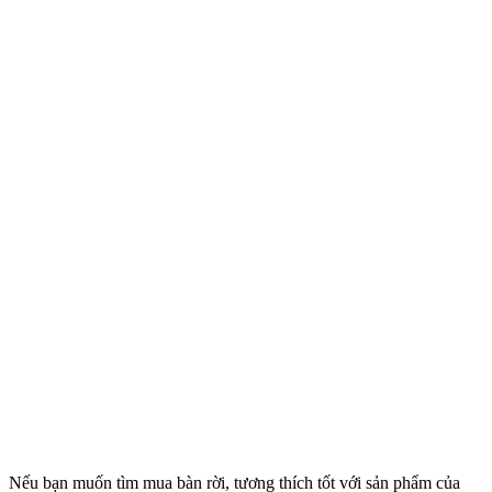
M
M
2
Nếu bạn muốn tìm mua bàn rời, tương thích tốt với sản phẩm của