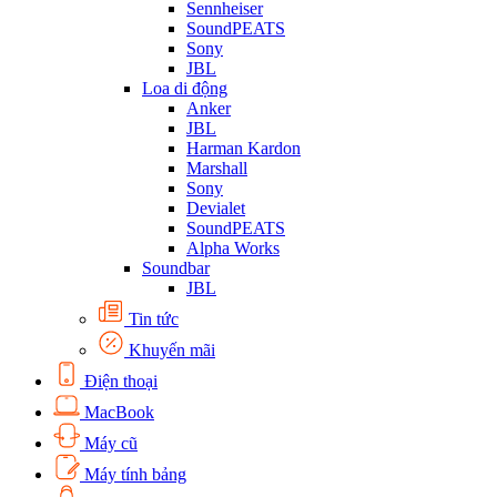
Sennheiser
SoundPEATS
Sony
JBL
Loa di động
Anker
JBL
Harman Kardon
Marshall
Sony
Devialet
SoundPEATS
Alpha Works
Soundbar
JBL
Tin tức
Khuyến mãi
Điện thoại
MacBook
Máy cũ
Máy tính bảng