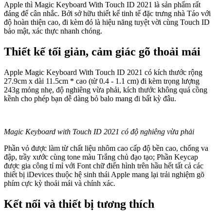
Apple thì Magic Keyboard With Touch ID 2021 là sản phẩm rất
đáng để cân nhắc. Bởi sở hữu thiết kế tinh tế đặc trưng nhà Táo với
độ hoàn thiện cao, đi kèm đó là hiệu năng tuyệt vời cùng Touch ID
bảo mật, xác thực nhanh chóng.
Thiết kế tối giản, cảm giác gõ thoải mái
Apple Magic Keyboard With Touch ID 2021 có kích thước rộng
27.9cm x dài 11.5cm * cao (từ 0.4 - 1.1 cm) đi kèm trọng lượng
243g mỏng nhẹ, độ nghiêng vừa phải, kích thước không quá cồng
kềnh cho phép bạn dễ dàng bỏ balo mang đi bất kỳ đâu.
Magic Keyboard with Touch ID 2021 có độ nghiêng vừa phải
Phần vỏ được làm từ chất liệu nhôm cao cấp độ bền cao, chống va
đập, trầy xước cùng tone màu Trắng chủ đạo tạo; Phần Keycap
được gia công tỉ mỉ với Font chữ điển hình trên hầu hết tất cả các
thiết bị iDevices thuộc hệ sinh thái Apple mang lại trải nghiệm gõ
phím cực kỳ thoải mái và chính xác.
Kết nối và thiết bị tương thích