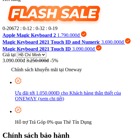
0-20672
:
0-12
:
0-32
:
0-20
Apple Magic Keyboard 2
1.790.000đ
Magic Keyboard 2021 Touch ID and Numeric
3.690.000đ
Magic Keyboard 2021 Touch ID
3.090.000đ
Giá tại
3.090.000đ
3.250.000đ
-5%
Chính sách khuyến mãi tại Oneway
Ưu đãi tới 1.050.000Đ cho Khách hàng thân thiết của
ONEWAY (xem chi tiết)
Hỗ trợ Trả Góp 0% qua Thẻ Tín Dụng
Chính sách bảo hành