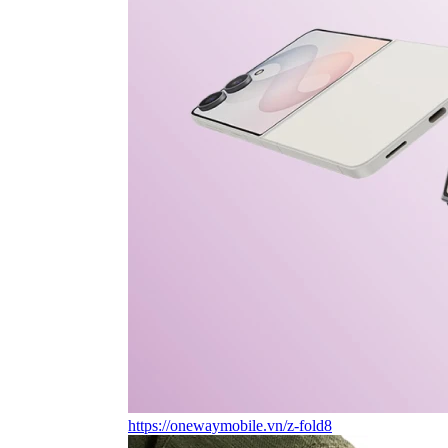
https://onewaymobile.vn/z-fold8