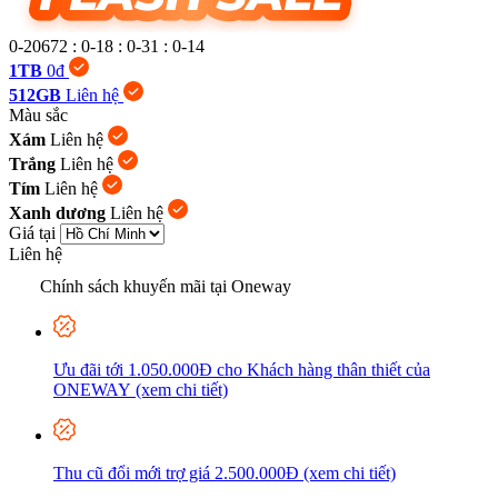
0-20672
:
0-18
:
0-31
:
0-15
1TB
0đ
512GB
Liên hệ
Màu sắc
Xám
Liên hệ
Trắng
Liên hệ
Tím
Liên hệ
Xanh dương
Liên hệ
Giá tại
Liên hệ
Chính sách khuyến mãi tại Oneway
Ưu đãi tới 1.050.000Đ cho Khách hàng thân thiết của
ONEWAY (xem chi tiết)
Thu cũ đổi mới trợ giá 2.500.000Đ (xem chi tiết)