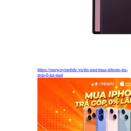
https://onewaymobile.vn/tin-moi/mua-iphone-tra-
gop-0-lai-suat