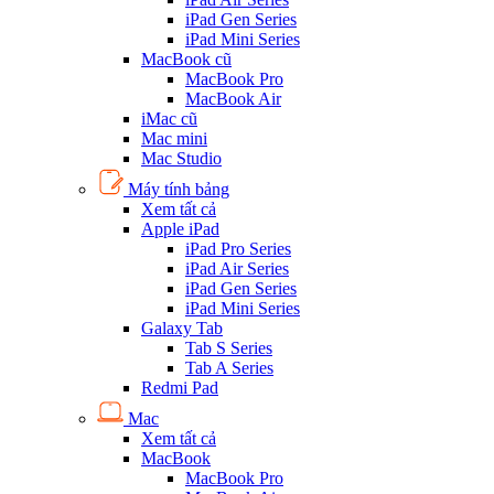
iPad Gen Series
iPad Mini Series
MacBook cũ
MacBook Pro
MacBook Air
iMac cũ
Mac mini
Mac Studio
Máy tính bảng
Xem tất cả
Apple iPad
iPad Pro Series
iPad Air Series
iPad Gen Series
iPad Mini Series
Galaxy Tab
Tab S Series
Tab A Series
Redmi Pad
Mac
Xem tất cả
MacBook
MacBook Pro