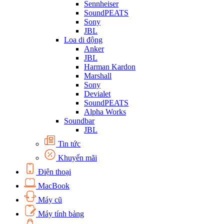
Sennheiser
SoundPEATS
Sony
JBL
Loa di động
Anker
JBL
Harman Kardon
Marshall
Sony
Devialet
SoundPEATS
Alpha Works
Soundbar
JBL
Tin tức
Khuyến mãi
Điện thoại
MacBook
Máy cũ
Máy tính bảng