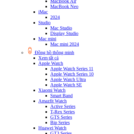
MacBook Air
MacBook Neo
iMac
2024
Studio
Mac Studio
Display Studio
Mac mini
Mac mini 2024
Đồng hồ thông minh
Xem tất cả
Apple Watch
Apple Watch Series 11
Apple Watch Series 10
Apple Watch Ultra
Apple Watch SE
Xiaomi Watch
Smart Band
Amazfit Watch
Active Series
T-Rex Series
GTS Series
Bip Series
Huawei Watch
GT3 Series