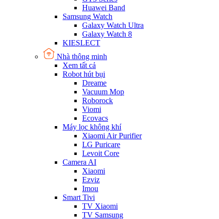
Huawei Band
Samsung Watch
Galaxy Watch Ultra
Galaxy Watch 8
KIESLECT
Nhà thông minh
Xem tất cả
Robot hút bụi
Dreame
Vacuum Mop
Roborock
Viomi
Ecovacs
Máy lọc không khí
Xiaomi Air Purifier
LG Puricare
Levoit Core
Camera AI
Xiaomi
Ezviz
Imou
Smart Tivi
TV Xiaomi
TV Samsung