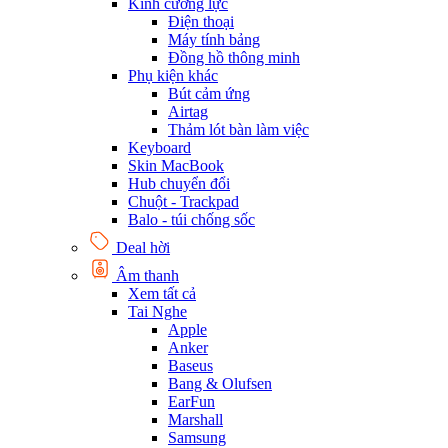
Kính cường lực
Điện thoại
Máy tính bảng
Đồng hồ thông minh
Phụ kiện khác
Bút cảm ứng
Airtag
Thảm lót bàn làm việc
Keyboard
Skin MacBook
Hub chuyển đổi
Chuột - Trackpad
Balo - túi chống sốc
Deal hời
Âm thanh
Xem tất cả
Tai Nghe
Apple
Anker
Baseus
Bang & Olufsen
EarFun
Marshall
Samsung