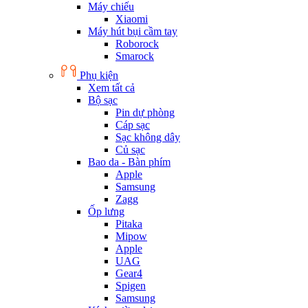
Máy chiếu
Xiaomi
Máy hút bụi cầm tay
Roborock
Smarock
Phụ kiện
Xem tất cả
Bộ sạc
Pin dự phòng
Cáp sạc
Sạc không dây
Củ sạc
Bao da - Bàn phím
Apple
Samsung
Zagg
Ốp lưng
Pitaka
Mipow
Apple
UAG
Gear4
Spigen
Samsung