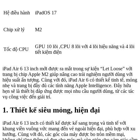
Hệ điều hành
iPadOS 17
Chip xử lý
M2
GPU 10 lõi ,CPU 8 lõi với 4 lõi hiệu năng và 4 lõi
Tốc độ CPU
tiết kiệm điện
iPad Air 6 13 inch mới được ra mắt trong sự kiện “Let Loose” với
trang bị chip Apple M2 giúp nâng cao trải nghiệm người dùng với
hiệu suất ấn tượng. Cùng với đó, iPad Air 6 có thiết kế tinh tế, mỏng
nhẹ và trang bị đầy đủ các tính năng Apple Intelligence. Đây hứa
hẹn sẽ là thiết bị đáp ứng được mọi nhu cầu người dùng, từ các tác
vụ công việc đến giải trí.
1. Thiết kế siêu mỏng, hiện đại
iPad Air 6 13 inch có thiết kế được kế sang trọng và tinh tế với
khung viền vuông vức mang đến vẻ ngoài hiện đại, phù hợp với xu
hướng. Cùng với đó, các góc của máy được bo tròn mềm mại,
không chỉ tăng thêm vẻ đẹp cho máy mà còn giúp cho cảm giác cầm