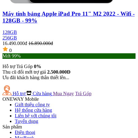
Máy tính bảng Apple iPad Pro 11" M2 2022 - Wifi -
128GB - 99%
128GB
256GB
16.490.000đ
16.890.000đ
1
0
Mới 99%
Hỗ trợ Trả Góp
0%
H
Thu cũ đổi mới trợ giá
2.500.000Đ
T
Ưu đãi khách hàng thân thiết lên...
Ư
Hỗ trợ
Cửa hàng
Mua Ngay
Trả Góp
ONEWAY Mobile
Giới thiệu công ty
Hệ thống cửa hàng
Liên hệ với chúng tôi
Tuyển dụng
Sản phẩm
Điện thoại
MacBook