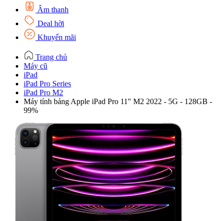
Âm thanh
Deal hời
Khuyến mãi
Trang chủ
Máy cũ
iPad
iPad Pro Series
iPad Pro M2
Máy tính bảng Apple iPad Pro 11" M2 2022 - 5G - 128GB -
99%