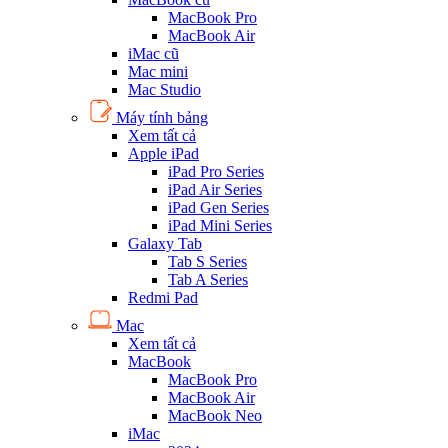
MacBook Pro
MacBook Air
iMac cũ
Mac mini
Mac Studio
Máy tính bảng
Xem tất cả
Apple iPad
iPad Pro Series
iPad Air Series
iPad Gen Series
iPad Mini Series
Galaxy Tab
Tab S Series
Tab A Series
Redmi Pad
Mac
Xem tất cả
MacBook
MacBook Pro
MacBook Air
MacBook Neo
iMac