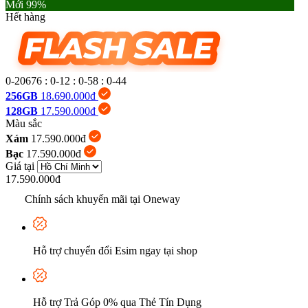
Mới 99%
Hết hàng
0-20676
:
0-12
:
0-58
:
0-46
256GB
18.690.000đ
128GB
17.590.000đ
Màu sắc
Xám
17.590.000đ
Bạc
17.590.000đ
Giá tại
17.590.000đ
Chính sách khuyến mãi tại Oneway
Hỗ trợ chuyển đổi Esim ngay tại shop
Hỗ trợ Trả Góp 0% qua Thẻ Tín Dụng