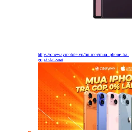
https://onewaymobile.vn/tin-moi/mua-iphone-tra-
gop-0-lai-suat