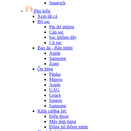
Smarock
Phụ kiện
Xem tất cả
Bộ sạc
Pin dự phòng
Cáp sạc
Sạc không dây
Củ sạc
Bao da - Bàn phím
Apple
Samsung
Zagg
Ốp lưng
Pitaka
Mipow
Apple
UAG
Gear4
Spigen
Samsung
Kính cường lực
Điện thoại
Máy tính bảng
Đồng hồ thông minh