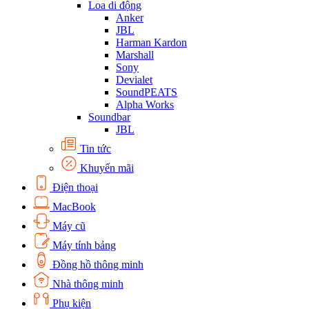
Loa di động
Anker
JBL
Harman Kardon
Marshall
Sony
Devialet
SoundPEATS
Alpha Works
Soundbar
JBL
Tin tức
Khuyến mãi
Điện thoại
MacBook
Máy cũ
Máy tính bảng
Đồng hồ thông minh
Nhà thông minh
Phụ kiện