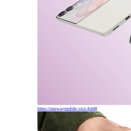
https://onewaymobile.vn/z-fold8