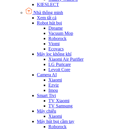
KIESLECT
Nhà thông minh
Xem tất cả
Robot hút bụi
Dreame
Vacuum Mop
Roborock
Viomi
Ecovacs
Máy lọc không khí
Xiaomi Air Purifier
LG Puricare
Levoit Core
Camera AI
Xiaomi
Ezviz
Imou
Smart Tivi
TV Xiaomi
TV Samsung
Máy chiếu
Xiaomi
Máy hút bụi cầm tay
Roborock