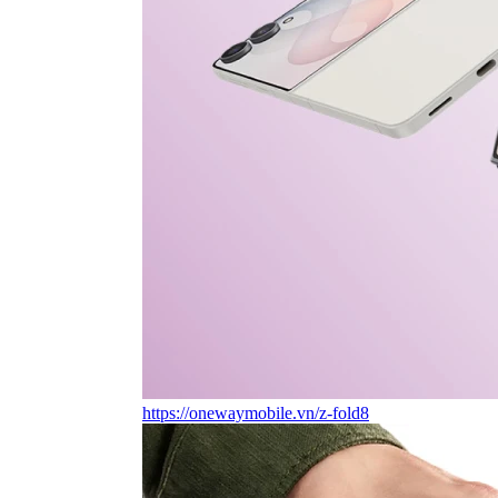
https://onewaymobile.vn/z-fold8