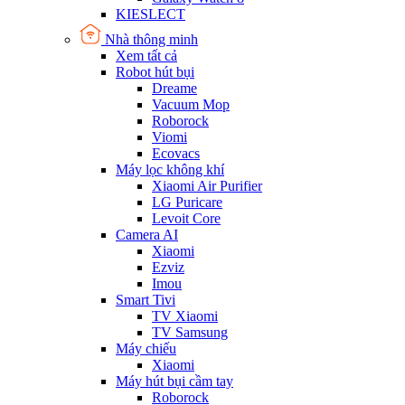
KIESLECT
Nhà thông minh
Xem tất cả
Robot hút bụi
Dreame
Vacuum Mop
Roborock
Viomi
Ecovacs
Máy lọc không khí
Xiaomi Air Purifier
LG Puricare
Levoit Core
Camera AI
Xiaomi
Ezviz
Imou
Smart Tivi
TV Xiaomi
TV Samsung
Máy chiếu
Xiaomi
Máy hút bụi cầm tay
Roborock