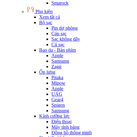
Smarock
Phụ kiện
Xem tất cả
Bộ sạc
Pin dự phòng
Cáp sạc
Sạc không dây
Củ sạc
Bao da - Bàn phím
Apple
Samsung
Zagg
Ốp lưng
Pitaka
Mipow
Apple
UAG
Gear4
Spigen
Samsung
Kính cường lực
Điện thoại
Máy tính bảng
Đồng hồ thông minh