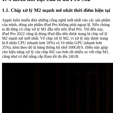
1.1. Chip xử lý M2 mạnh mẽ nhất thời điểm hiện tại
Apple luôn muốn đưa những công nghệ mới nhất vào các sản phẩm
của mình, dòng sản phẩm iPad Pro không phải ngoại lệ. Nếu chúng
ta đã từng có chip xử lý M1 đầu tiên trên iPad Pro. Thì đến nay,
iPad Pro 2022 cũng là dòng iPad đầu tiên được trang bị chip xử lý
M2 mạnh mẽ mới nhất. Về chip xử lý M2, vi xử lý này được trang
bị 8 nhân CPU (nhanh hơn 18%) và 10 nhân GPU (nhanh hơn
35%), kèm theo đó là băng thông bộ nhớ 100GB/S. Điều này giúp
cho hiệu năng xử lý của chip M2 cao hơn rất nhiều so với chip M1,
cũng như có thể nâng cấp Ram tối đa lên 24GB.