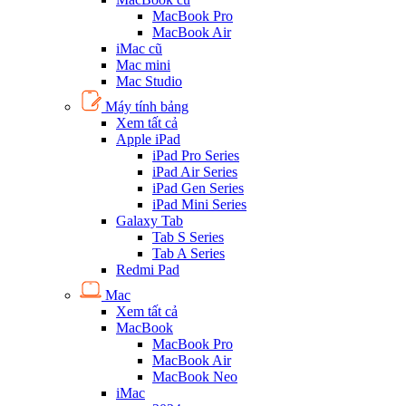
MacBook Pro
MacBook Air
iMac cũ
Mac mini
Mac Studio
Máy tính bảng
Xem tất cả
Apple iPad
iPad Pro Series
iPad Air Series
iPad Gen Series
iPad Mini Series
Galaxy Tab
Tab S Series
Tab A Series
Redmi Pad
Mac
Xem tất cả
MacBook
MacBook Pro
MacBook Air
MacBook Neo
iMac