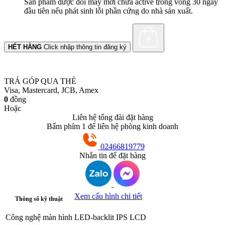
Sản phẩm được đổi máy mới chưa active trong vòng 30 ngày
đầu tiên nếu phát sinh lỗi phần cứng do nhà sản xuất.
HẾT HÀNG
Click nhập thông tin đăng ký
TRẢ GÓP QUA THẺ
Visa, Mastercard, JCB, Amex
0
đồng
Hoặc
Liên hệ tổng đài đặt hàng
Bấm phím 1 để liên hệ phòng kinh doanh
02466819779
Nhắn tin để đặt hàng
Xem cấu hình chi tiết
Thông số kỹ thuật
Công nghệ màn hình
LED-backlit IPS LCD