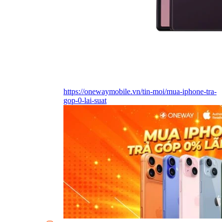
https://onewaymobile.vn/tin-moi/mua-iphone-tra-
gop-0-lai-suat