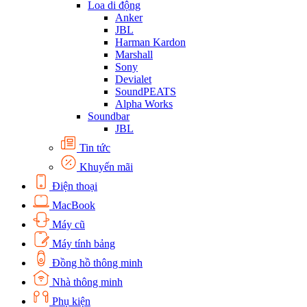
Loa di động
Anker
JBL
Harman Kardon
Marshall
Sony
Devialet
SoundPEATS
Alpha Works
Soundbar
JBL
Tin tức
Khuyến mãi
Điện thoại
MacBook
Máy cũ
Máy tính bảng
Đồng hồ thông minh
Nhà thông minh
Phụ kiện