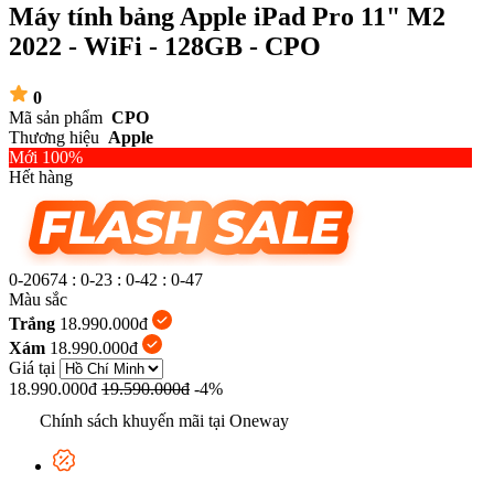
Máy tính bảng Apple iPad Pro 11" M2
2022 - WiFi - 128GB - CPO
0
Mã sản phẩm
CPO
Thương hiệu
Apple
Mới 100%
Hết hàng
0-20674
:
0-23
:
0-42
:
0-48
Màu sắc
Trắng
18.990.000đ
Xám
18.990.000đ
Giá tại
18.990.000đ
19.590.000đ
-4%
Chính sách khuyến mãi tại Oneway