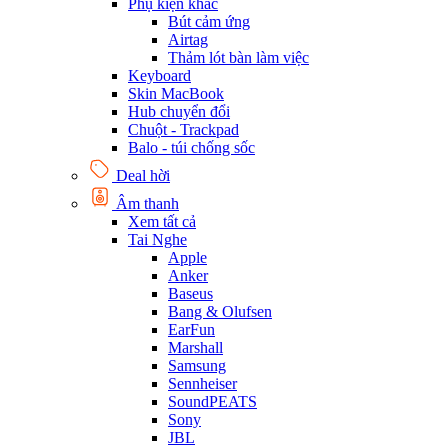
Phụ kiện khác
Bút cảm ứng
Airtag
Thảm lót bàn làm việc
Keyboard
Skin MacBook
Hub chuyển đổi
Chuột - Trackpad
Balo - túi chống sốc
Deal hời
Âm thanh
Xem tất cả
Tai Nghe
Apple
Anker
Baseus
Bang & Olufsen
EarFun
Marshall
Samsung
Sennheiser
SoundPEATS
Sony
JBL