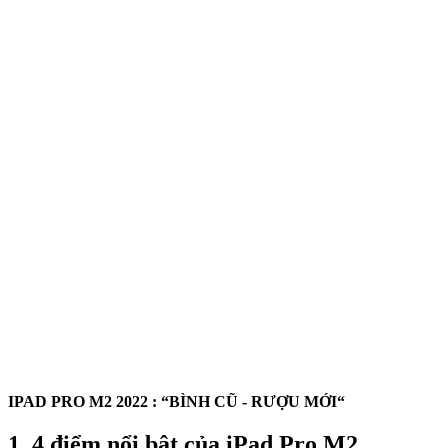
1
IPAD PRO M2 2022 : “BÌNH CŨ - RƯỢU MỚI“
1. 4 điểm nổi bật của iPad Pro M2