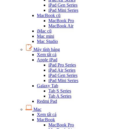
iPad Gen Series
iPad Mini Series
MacBook cũ
MacBook Pro
MacBook Air
iMac cũ
Mac mini
Mac Studio
Máy tính bảng
Xem tất cả
Apple iPad
iPad Pro Series
iPad Air Series
iPad Gen Series
iPad Mini Series
Galaxy Tab
Tab S Series
Tab A Series
Redmi Pad
Mac
Xem tất cả
MacBook
MacBook Pro