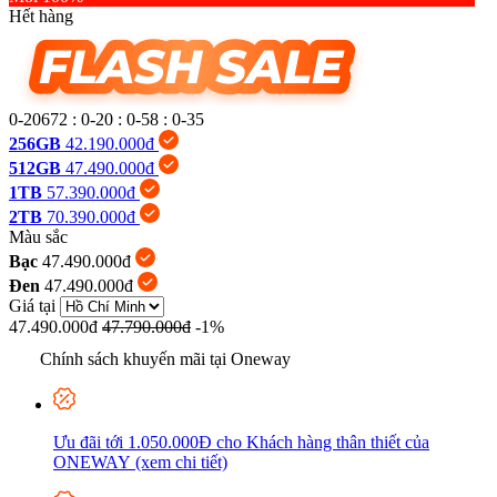
Hết hàng
0-20672
:
0-20
:
0-58
:
0-36
256GB
42.190.000đ
512GB
47.490.000đ
1TB
57.390.000đ
2TB
70.390.000đ
Màu sắc
Bạc
47.490.000đ
Đen
47.490.000đ
Giá tại
47.490.000đ
47.790.000đ
-1%
Chính sách khuyến mãi tại Oneway
Ưu đãi tới 1.050.000Đ cho Khách hàng thân thiết của
ONEWAY (xem chi tiết)