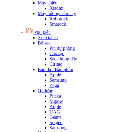
Máy chiếu
Xiaomi
Máy hút bụi cầm tay
Roborock
Smarock
Phụ kiện
Xem tất cả
Bộ sạc
Pin dự phòng
Cáp sạc
Sạc không dây
Củ sạc
Bao da - Bàn phím
Apple
Samsung
Zagg
Ốp lưng
Pitaka
Mipow
Apple
UAG
Gear4
Spigen
Samsung