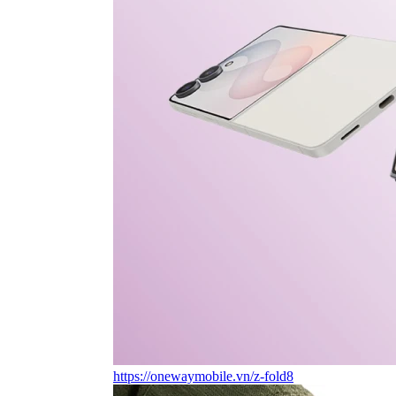
https://onewaymobile.vn/z-fold8