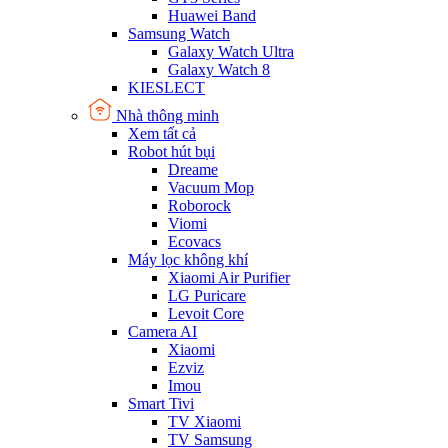
Huawei Band
Samsung Watch
Galaxy Watch Ultra
Galaxy Watch 8
KIESLECT
Nhà thông minh
Xem tất cả
Robot hút bụi
Dreame
Vacuum Mop
Roborock
Viomi
Ecovacs
Máy lọc không khí
Xiaomi Air Purifier
LG Puricare
Levoit Core
Camera AI
Xiaomi
Ezviz
Imou
Smart Tivi
TV Xiaomi
TV Samsung