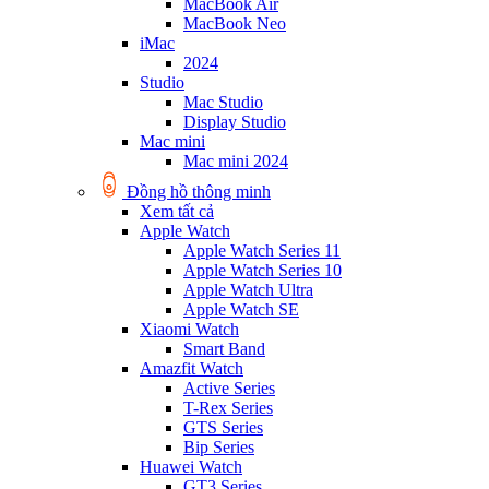
MacBook Air
MacBook Neo
iMac
2024
Studio
Mac Studio
Display Studio
Mac mini
Mac mini 2024
Đồng hồ thông minh
Xem tất cả
Apple Watch
Apple Watch Series 11
Apple Watch Series 10
Apple Watch Ultra
Apple Watch SE
Xiaomi Watch
Smart Band
Amazfit Watch
Active Series
T-Rex Series
GTS Series
Bip Series
Huawei Watch
GT3 Series