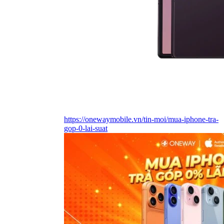
https://onewaymobile.vn/tin-moi/mua-iphone-tra-
gop-0-lai-suat