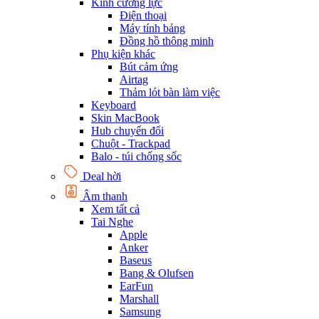
Kính cường lực
Điện thoại
Máy tính bảng
Đồng hồ thông minh
Phụ kiện khác
Bút cảm ứng
Airtag
Thảm lót bàn làm việc
Keyboard
Skin MacBook
Hub chuyển đổi
Chuột - Trackpad
Balo - túi chống sốc
Deal hời
Âm thanh
Xem tất cả
Tai Nghe
Apple
Anker
Baseus
Bang & Olufsen
EarFun
Marshall
Samsung