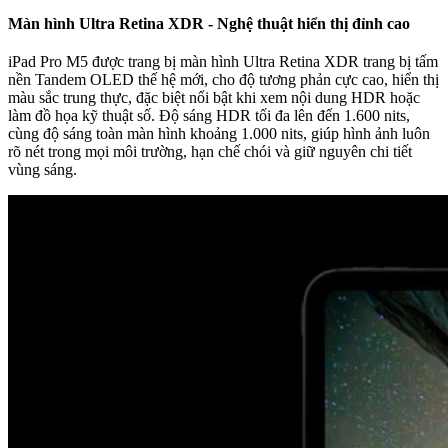
Màn hình Ultra Retina XDR - Nghệ thuật hiển thị đỉnh cao
iPad Pro M5 được trang bị màn hình Ultra Retina XDR trang bị tấm
nền Tandem OLED thế hệ mới, cho độ tương phản cực cao, hiển thị
màu sắc trung thực, đặc biệt nổi bật khi xem nội dung HDR hoặc
làm đồ họa kỹ thuật số. Độ sáng HDR tối đa lên đến 1.600 nits,
cùng độ sáng toàn màn hình khoảng 1.000 nits, giúp hình ảnh luôn
rõ nét trong mọi môi trường, hạn chế chói và giữ nguyên chi tiết
vùng sáng.