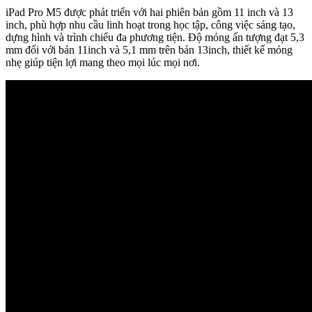
iPad Pro M5 được phát triển với hai phiên bản gồm 11 inch và 13
inch, phù hợp nhu cầu linh hoạt trong học tập, công việc sáng tạo,
dựng hình và trình chiếu đa phương tiện. Độ mỏng ấn tượng đạt 5,3
mm đối với bản 11inch và 5,1 mm trên bản 13inch, thiết kế mỏng
nhẹ giúp tiện lợi mang theo mọi lúc mọi nơi.