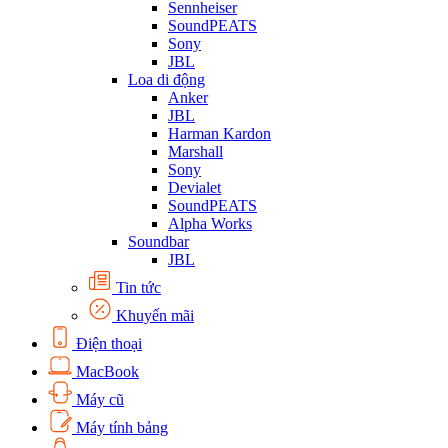
Sennheiser
SoundPEATS
Sony
JBL
Loa di động
Anker
JBL
Harman Kardon
Marshall
Sony
Devialet
SoundPEATS
Alpha Works
Soundbar
JBL
Tin tức
Khuyến mãi
Điện thoại
MacBook
Máy cũ
Máy tính bảng