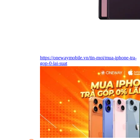
https://onewaymobile.vn/tin-moi/mua-iphone-tra-
gop-0-lai-suat