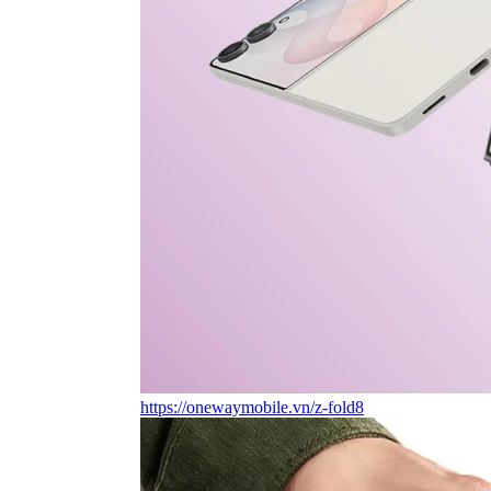
https://onewaymobile.vn/z-fold8