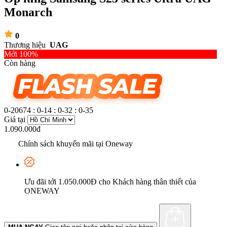
Monarch
0
Thương hiệu
UAG
Mới 100%
Còn hàng
0-20674
:
0-14
:
0-32
:
0-36
Giá tại
1.090.000đ
Chính sách khuyến mãi tại Oneway
Ưu đãi tới 1.050.000Đ cho Khách hàng thân thiết của
ONEWAY