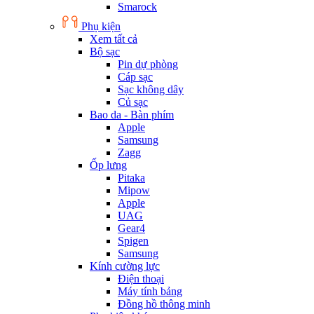
Smarock
Phụ kiện
Xem tất cả
Bộ sạc
Pin dự phòng
Cáp sạc
Sạc không dây
Củ sạc
Bao da - Bàn phím
Apple
Samsung
Zagg
Ốp lưng
Pitaka
Mipow
Apple
UAG
Gear4
Spigen
Samsung
Kính cường lực
Điện thoại
Máy tính bảng
Đồng hồ thông minh