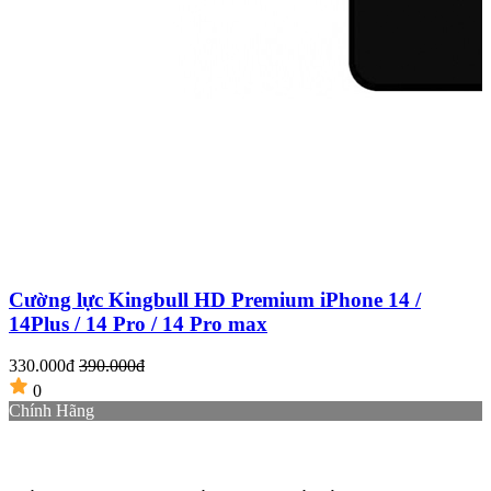
Cường lực Kingbull HD Premium iPhone 14 /
14Plus / 14 Pro / 14 Pro max
4
330.000đ
390.000đ
0
Chính Hãng
H
T