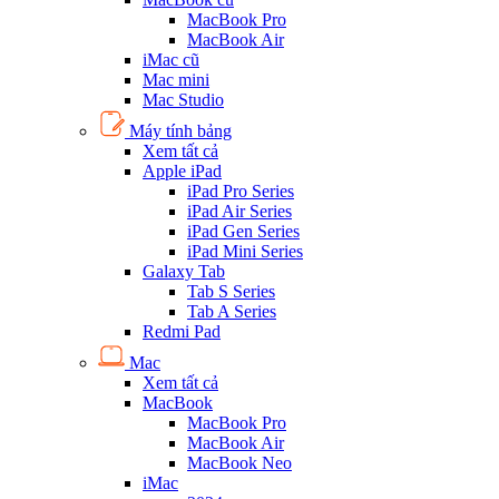
MacBook Pro
MacBook Air
iMac cũ
Mac mini
Mac Studio
Máy tính bảng
Xem tất cả
Apple iPad
iPad Pro Series
iPad Air Series
iPad Gen Series
iPad Mini Series
Galaxy Tab
Tab S Series
Tab A Series
Redmi Pad
Mac
Xem tất cả
MacBook
MacBook Pro
MacBook Air
MacBook Neo
iMac