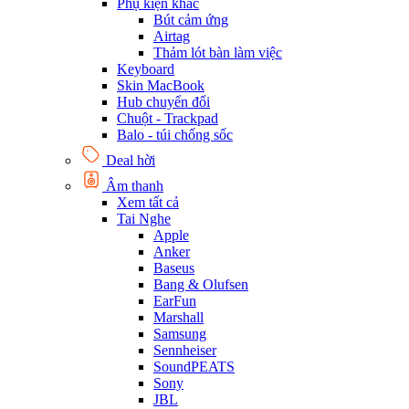
Phụ kiện khác
Bút cảm ứng
Airtag
Thảm lót bàn làm việc
Keyboard
Skin MacBook
Hub chuyển đổi
Chuột - Trackpad
Balo - túi chống sốc
Deal hời
Âm thanh
Xem tất cả
Tai Nghe
Apple
Anker
Baseus
Bang & Olufsen
EarFun
Marshall
Samsung
Sennheiser
SoundPEATS
Sony
JBL