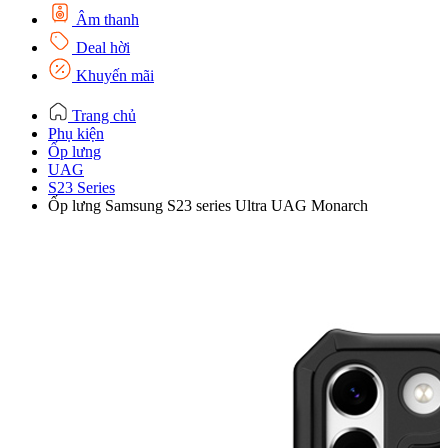
Âm thanh
Deal hời
Khuyến mãi
Trang chủ
Phụ kiện
Ốp lưng
UAG
S23 Series
Ốp lưng Samsung S23 series Ultra UAG Monarch