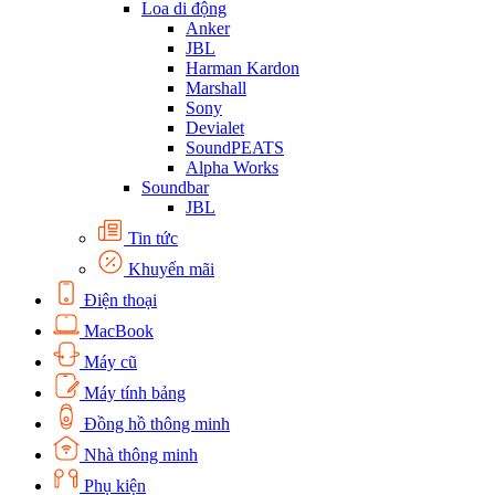
Loa di động
Anker
JBL
Harman Kardon
Marshall
Sony
Devialet
SoundPEATS
Alpha Works
Soundbar
JBL
Tin tức
Khuyến mãi
Điện thoại
MacBook
Máy cũ
Máy tính bảng
Đồng hồ thông minh
Nhà thông minh
Phụ kiện