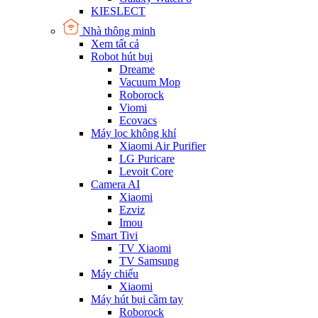
KIESLECT
Nhà thông minh
Xem tất cả
Robot hút bụi
Dreame
Vacuum Mop
Roborock
Viomi
Ecovacs
Máy lọc không khí
Xiaomi Air Purifier
LG Puricare
Levoit Core
Camera AI
Xiaomi
Ezviz
Imou
Smart Tivi
TV Xiaomi
TV Samsung
Máy chiếu
Xiaomi
Máy hút bụi cầm tay
Roborock