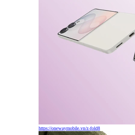
https://onewaymobile.vn/z-fold8