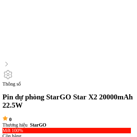
Thông số
Pin dự phòng StarGO Star X2 20000mAh
22.5W
0
Thương hiệu
StarGO
Mới 100%
Còn hàng