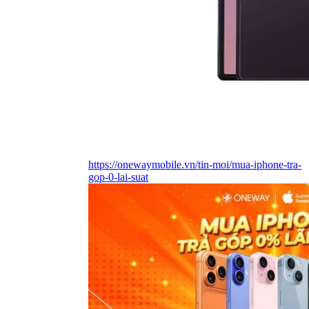
https://onewaymobile.vn/tin-moi/mua-iphone-tra-
gop-0-lai-suat