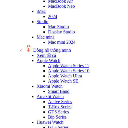
MacBook Air
MacBook Neo
iMac
2024
Studio
Mac Studio
Display Studio
Mac mini
Mac mini 2024
Đồng hồ thông minh
Xem tất cả
Apple Watch
Apple Watch Series 11
Apple Watch Series 10
Apple Watch Ultra
Apple Watch SE
Xiaomi Watch
Smart Band
Amazfit Watch
Active Series
T-Rex Series
GTS Series
Bip Series
Huawei Watch
GT3 Series