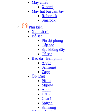
Máy chiếu
Xiaomi
Máy hút bụi cầm tay
Roborock
Smarock
Phụ kiện
Xem tất cả
Bộ sạc
Pin dự phòng
Cáp sạc
Sạc không dây
Củ sạc
Bao da - Bàn phím
Apple
Samsung
Zagg
Ốp lưng
Pitaka
Mipow
Apple
UAG
Gear4
Spigen
Samsung