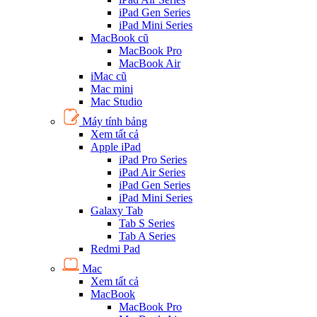
iPad Gen Series
iPad Mini Series
MacBook cũ
MacBook Pro
MacBook Air
iMac cũ
Mac mini
Mac Studio
Máy tính bảng
Xem tất cả
Apple iPad
iPad Pro Series
iPad Air Series
iPad Gen Series
iPad Mini Series
Galaxy Tab
Tab S Series
Tab A Series
Redmi Pad
Mac
Xem tất cả
MacBook
MacBook Pro