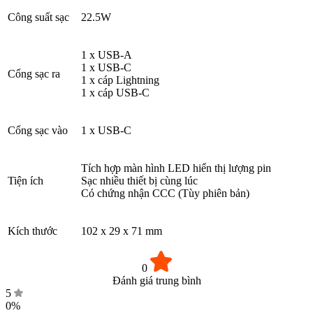
Công suất sạc
22.5W
1 x USB-A
1 x USB-C
Cổng sạc ra
1 x cáp Lightning
1 x cáp USB-C
Cổng sạc vào
1 x USB-C
Tích hợp màn hình LED hiển thị lượng pin
Tiện ích
Sạc nhiều thiết bị cùng lúc
Có chứng nhận CCC (Tùy phiên bản)
Kích thước
102 x 29 x 71 mm
0
Đánh giá trung bình
5
0%