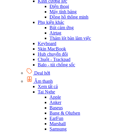
Kính cường lực
Điện thoại
Máy tính bảng
Đồng hồ thông minh
Phụ kiện khác
Bút cảm ứng
Airtag
Thảm lót bàn làm việc
Keyboard
Skin MacBook
Hub chuyển đổi
Chuột - Trackpad
Balo - túi chống sốc
Deal hời
Âm thanh
Xem tất cả
Tai Nghe
Apple
Anker
Baseus
Bang & Olufsen
EarFun
Marshall
Samsung