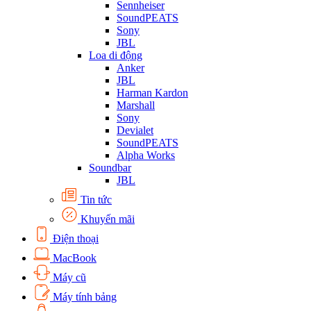
Sennheiser
SoundPEATS
Sony
JBL
Loa di động
Anker
JBL
Harman Kardon
Marshall
Sony
Devialet
SoundPEATS
Alpha Works
Soundbar
JBL
Tin tức
Khuyến mãi
Điện thoại
MacBook
Máy cũ
Máy tính bảng