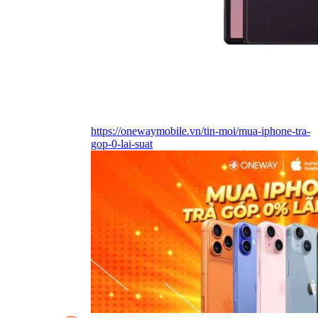
https://onewaymobile.vn/tin-moi/mua-iphone-tra-
gop-0-lai-suat