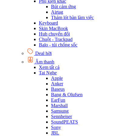
Phụ kiện khác
Bút cảm ứng
Airtag
Thảm lót bàn làm việc
Keyboard
Skin MacBook
Hub chuyển đổi
Chuột - Trackpad
Balo - túi chống sốc
Deal hời
Âm thanh
Xem tất cả
Tai Nghe
Apple
Anker
Baseus
Bang & Olufsen
EarFun
Marshall
Samsung
Sennheiser
SoundPEATS
Sony
JBL