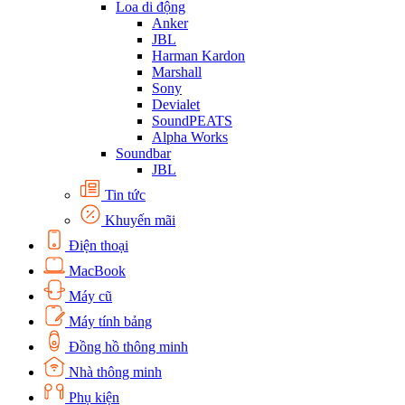
Loa di động
Anker
JBL
Harman Kardon
Marshall
Sony
Devialet
SoundPEATS
Alpha Works
Soundbar
JBL
Tin tức
Khuyến mãi
Điện thoại
MacBook
Máy cũ
Máy tính bảng
Đồng hồ thông minh
Nhà thông minh
Phụ kiện