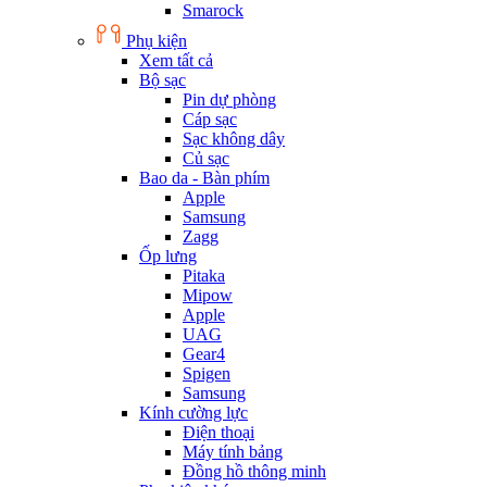
Smarock
Phụ kiện
Xem tất cả
Bộ sạc
Pin dự phòng
Cáp sạc
Sạc không dây
Củ sạc
Bao da - Bàn phím
Apple
Samsung
Zagg
Ốp lưng
Pitaka
Mipow
Apple
UAG
Gear4
Spigen
Samsung
Kính cường lực
Điện thoại
Máy tính bảng
Đồng hồ thông minh