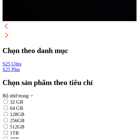
Chọn theo danh mục
S25 Ultra
S
S25 Plus
Chọn sản phẩm theo tiêu chí
Bộ nhớ trong
32 GB
64 GB
128GB
256GB
512GB
1TB