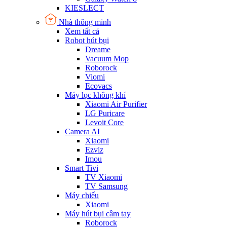
KIESLECT
Nhà thông minh
Xem tất cả
Robot hút bụi
Dreame
Vacuum Mop
Roborock
Viomi
Ecovacs
Máy lọc không khí
Xiaomi Air Purifier
LG Puricare
Levoit Core
Camera AI
Xiaomi
Ezviz
Imou
Smart Tivi
TV Xiaomi
TV Samsung
Máy chiếu
Xiaomi
Máy hút bụi cầm tay
Roborock