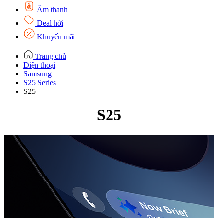
Âm thanh
Deal hời
Khuyến mãi
Trang chủ
Điện thoại
Samsung
S25 Series
S25
S25