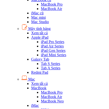
MacBook Pro
MacBook Air
iMac cũ
Mac mini
Mac Studio
Máy tính bảng
Xem tất cả
Apple iPad
iPad Pro Series
iPad Air Series
iPad Gen Series
iPad Mini Series
Galaxy Tab
Tab S Series
Tab A Series
Redmi Pad
Mac
Xem tất cả
MacBook
MacBook Pro
MacBook Air
MacBook Neo
iMac