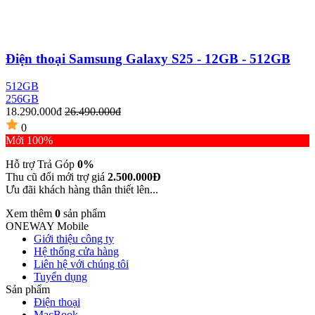
Điện thoại Samsung Galaxy S25 - 12GB - 512GB
512GB
256GB
18.290.000đ
26.490.000đ
0
Mới 100%
Hỗ trợ Trả Góp
0%
Thu cũ đổi mới trợ giá
2.500.000Đ
Ưu đãi khách hàng thân thiết lên...
Xem thêm
0
sản phẩm
ONEWAY Mobile
Giới thiệu công ty
Hệ thống cửa hàng
Liên hệ với chúng tôi
Tuyển dụng
Sản phẩm
Điện thoại
MacBook