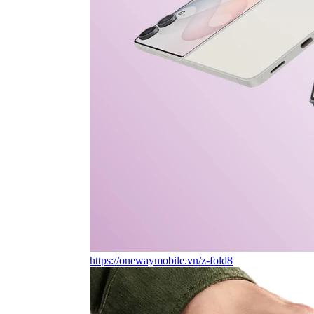
https://onewaymobile.vn/z-fold8