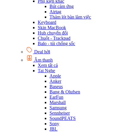
Phụ kiện khác
Bút cảm ứng
Airtag
Thảm lót bàn làm việc
Keyboard
Skin MacBook
Hub chuyển đổi
Chuột - Trackpad
Balo - túi chống sốc
Deal hời
Âm thanh
Xem tất cả
Tai Nghe
Apple
Anker
Baseus
Bang & Olufsen
EarFun
Marshall
Samsung
Sennheiser
SoundPEATS
Sony
JBL