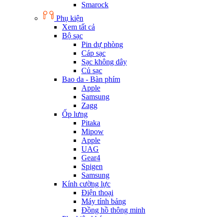
Smarock
Phụ kiện
Xem tất cả
Bộ sạc
Pin dự phòng
Cáp sạc
Sạc không dây
Củ sạc
Bao da - Bàn phím
Apple
Samsung
Zagg
Ốp lưng
Pitaka
Mipow
Apple
UAG
Gear4
Spigen
Samsung
Kính cường lực
Điện thoại
Máy tính bảng
Đồng hồ thông minh