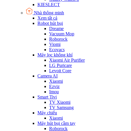
KIESLECT
Nhà thông minh
Xem tất cả
Robot hút bụi
Dreame
Vacuum Mop
Roborock
Viomi
Ecovacs
Máy lọc không khí
Xiaomi Air Purifier
LG Puricare
Levoit Core
Camera AI
Xiaomi
Ezviz
Imou
Smart Tivi
TV Xiaomi
TV Samsung
Máy chiếu
Xiaomi
Máy hút bụi cầm tay
Roborock