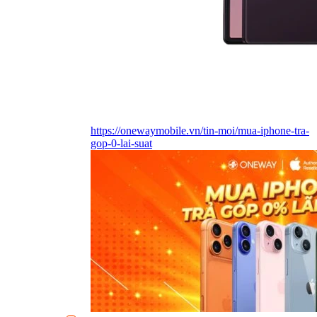
https://onewaymobile.vn/tin-moi/mua-iphone-tra-
gop-0-lai-suat