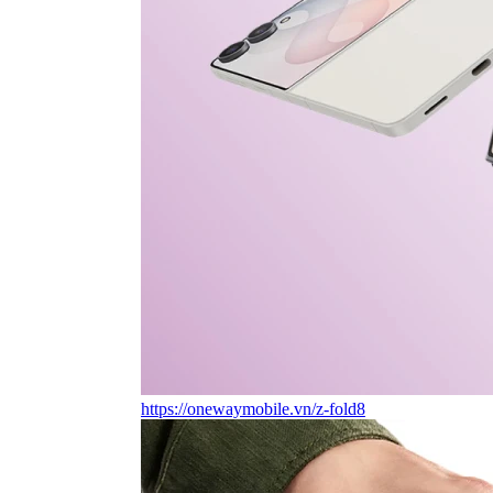
https://onewaymobile.vn/z-fold8