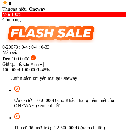
0
Thương hiệu
Oneway
Mới 100%
Còn hàng
0-20673
:
0-4
:
0-4
:
0-34
Màu sắc
Đen
100.000đ
Giá tại
100.000đ
190.000đ
-48%
Chính sách khuyến mãi tại Oneway
Ưu đãi tới 1.050.000Đ cho Khách hàng thân thiết của
ONEWAY (xem chi tiết)
Thu cũ đổi mới trợ giá 2.500.000Đ (xem chi tiết)