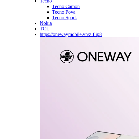
Tecno
Tecno Camon
Tecno Pova
Tecno Spark
Nokia
TCL
https://onewaymobile.vn/z-flip8