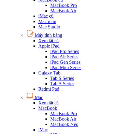
MacBook Pro
MacBook Air
iMac cũ
Mac mini
Mac Studio
Máy tính bảng
Xem tất cả
Apple iPad
iPad Pro Series
iPad Air Series
iPad Gen Series
iPad Mini Series
Galaxy Tab
Tab S Series
Tab A Series
Redmi Pad
Mac
Xem tất cả
MacBook
MacBook Pro
MacBook Air
MacBook Neo
iMac