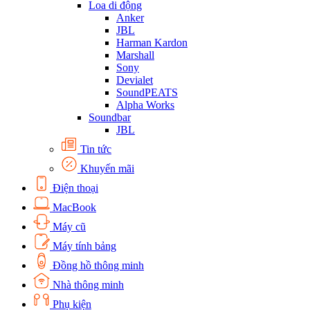
Loa di động
Anker
JBL
Harman Kardon
Marshall
Sony
Devialet
SoundPEATS
Alpha Works
Soundbar
JBL
Tin tức
Khuyến mãi
Điện thoại
MacBook
Máy cũ
Máy tính bảng
Đồng hồ thông minh
Nhà thông minh
Phụ kiện