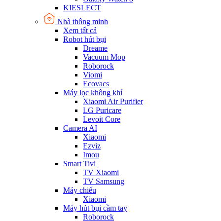
KIESLECT
Nhà thông minh
Xem tất cả
Robot hút bụi
Dreame
Vacuum Mop
Roborock
Viomi
Ecovacs
Máy lọc không khí
Xiaomi Air Purifier
LG Puricare
Levoit Core
Camera AI
Xiaomi
Ezviz
Imou
Smart Tivi
TV Xiaomi
TV Samsung
Máy chiếu
Xiaomi
Máy hút bụi cầm tay
Roborock