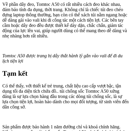
Về phần dây đeo, Tomtoc A50 có rất nhiều cách đeo khác nhau,
đảm bảo tính đa dụng, thời trang. Không chỉ là chiếc túi đeo chéo
đựng laptop thông thường, bạn còn có thể xách túi nằm ngang hoặc
dễ dàng gài vào vali khi đi công tác một cách tiện lợi. Các bên tay
cầm hoặc dây đeo đều được thiết kế dày dặn, chắc chắn, giảm tác
động của lực lên vai, giúp người dùng có thể mang theo dễ dàng và
nhẹ nhàng hơn rất nhiều.
Tomtoc A50 được trang bị dây thắt hành lý gắn vào vali để đi du
lịch tiện lợi
Tạm kết
Có thể thấy, với thiết kế trẻ trung, chất liệu cao cấp vượt bậc, tận
dụng tối đa diện tích chứa đồ.. túi chống sốc Tomtoc A50 xứng
đáng là sự lựa chọn hàng đầu trong các dòng túi chống sốc, là sự
lựa chọn tiện lợi, hoàn hảo dành cho mọi đối tượng, từ sinh viên đến
dân công sở.
Sản phẩm được bảo hành 1 năm đường chỉ và khoá chính hãng.