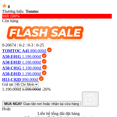
0
Thương hiệu
Tomtoc
Mới 100%
Còn hàng
0-20674
:
0-2
:
0-3
:
0-26
TOMTOC A45
890.000đ
A50-E01G
1.190.000đ
A50-E01D
1.190.000đ
A50-C01G
1.190.000đ
A50-E01D
1.190.000đ
H13-C02D
890.000đ
Giá tại
1.190.000đ
1.590.000đ
-26%
MUA NGAY
Giao tận nơi hoặc nhận tại cửa hàng
Hoặc
Liên hệ tổng đài đặt hàng