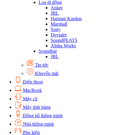
Loa di động
Anker
JBL
Harman Kardon
Marshall
Sony
Devialet
SoundPEATS
Alpha Works
Soundbar
JBL
Tin tức
Khuyến mãi
Điện thoại
MacBook
Máy cũ
Máy tính bảng
Đồng hồ thông minh
Nhà thông minh
Phụ kiện