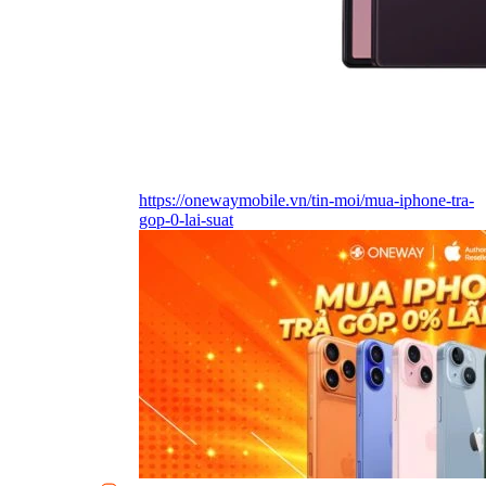
https://onewaymobile.vn/tin-moi/mua-iphone-tra-
gop-0-lai-suat