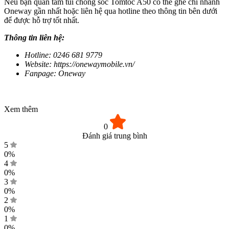
Nếu bạn quan tâm túi chống sốc Tomtoc A50 có thể ghé chi nhánh
Oneway gần nhất hoặc liên hệ qua hotline theo thông tin bên dưới
để được hỗ trợ tốt nhất.
Thông tin liên hệ:
Hotline: 0246 681 9779
Website: https://onewaymobile.vn/
Fanpage: Oneway
Xem thêm
0
Đánh giá trung bình
5
0%
4
0%
3
0%
2
0%
1
0%