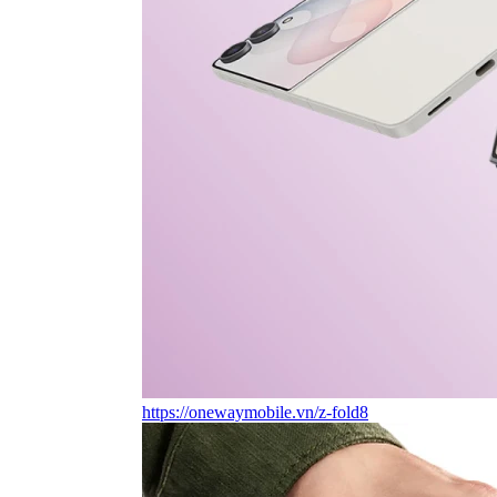
https://onewaymobile.vn/z-fold8