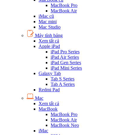
MacBook Pro
MacBook Air
iMac cũ
Mac mini
Mac Studio
Máy tính bảng
Xem tất cả
Apple iPad
iPad Pro Series
iPad Air Series
iPad Gen Series
iPad Mini Series
Galaxy Tab
Tab S Series
Tab A Series
Redmi Pad
Mac
Xem tất cả
MacBook
MacBook Pro
MacBook Air
MacBook Neo
iMac