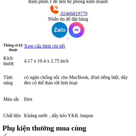
Bấm phím 1 để liên hệ phòng kinh doanh
02466819779
Nhắn tin để đặt hàng
Thông số kỹ
Xem cấu hình chi tiết
thuật
Kích
4.17 x 10.4 x 2.75 inch
thước
Tính
có ngăn chống sốc cho MacBook, iPad riêng biệt, dây
năng
đeo có thể tháo rời linh hoạt
Màu sắc
Đen
Chất liệu
Kháng nước , dây kéo YKK Janpan
Phụ kiện thường mua cùng