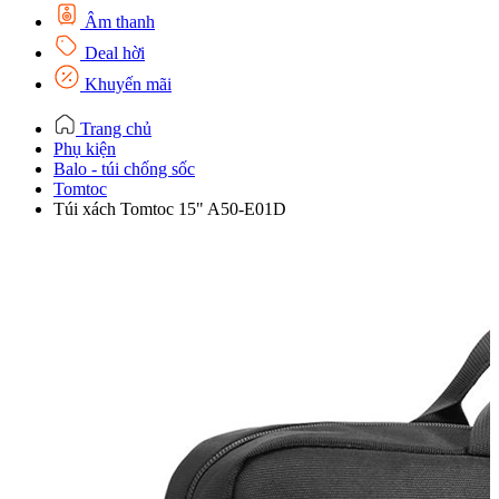
Âm thanh
Deal hời
Khuyến mãi
Trang chủ
Phụ kiện
Balo - túi chống sốc
Tomtoc
Túi xách Tomtoc 15" A50-E01D