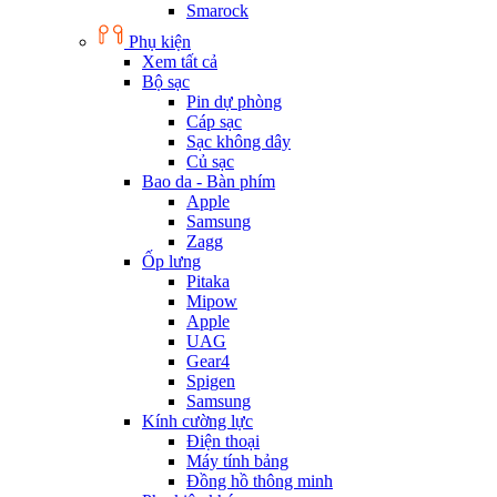
Smarock
Phụ kiện
Xem tất cả
Bộ sạc
Pin dự phòng
Cáp sạc
Sạc không dây
Củ sạc
Bao da - Bàn phím
Apple
Samsung
Zagg
Ốp lưng
Pitaka
Mipow
Apple
UAG
Gear4
Spigen
Samsung
Kính cường lực
Điện thoại
Máy tính bảng
Đồng hồ thông minh