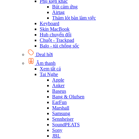
Phụ kiện khác
Bút cảm ứng
Airtag
Thảm lót bàn làm việc
Keyboard
Skin MacBook
Hub chuyển đổi
Chuột - Trackpad
Balo - túi chống sốc
Deal hời
Âm thanh
Xem tất cả
Tai Nghe
Apple
Anker
Baseus
Bang & Olufsen
EarFun
Marshall
Samsung
Sennheiser
SoundPEATS
Sony
JBL