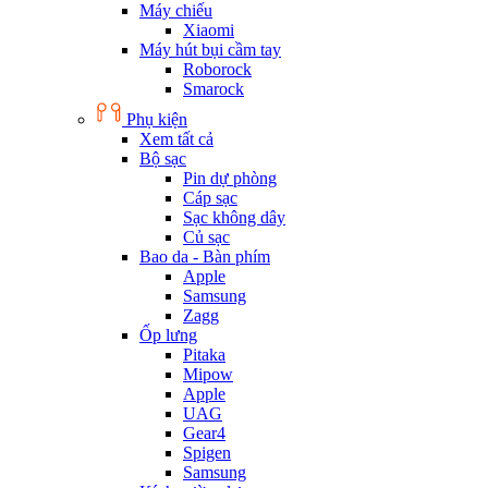
Máy chiếu
Xiaomi
Máy hút bụi cầm tay
Roborock
Smarock
Phụ kiện
Xem tất cả
Bộ sạc
Pin dự phòng
Cáp sạc
Sạc không dây
Củ sạc
Bao da - Bàn phím
Apple
Samsung
Zagg
Ốp lưng
Pitaka
Mipow
Apple
UAG
Gear4
Spigen
Samsung