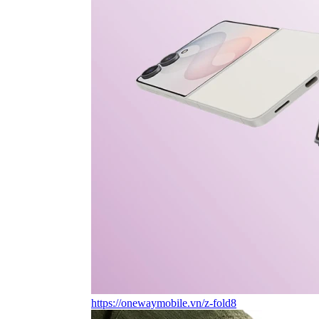
https://onewaymobile.vn/z-fold8