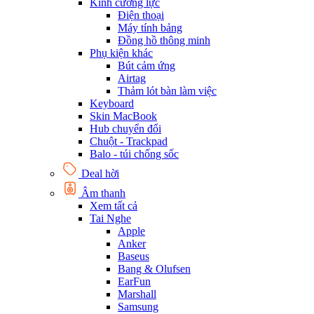
Kính cường lực
Điện thoại
Máy tính bảng
Đồng hồ thông minh
Phụ kiện khác
Bút cảm ứng
Airtag
Thảm lót bàn làm việc
Keyboard
Skin MacBook
Hub chuyển đổi
Chuột - Trackpad
Balo - túi chống sốc
Deal hời
Âm thanh
Xem tất cả
Tai Nghe
Apple
Anker
Baseus
Bang & Olufsen
EarFun
Marshall
Samsung