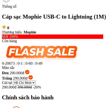
Thông số
Cáp sạc Mophie USB-C to Lightning (1M)
0
Thương hiệu
Mophie
Mới 100%
Còn hàng
0-20673
:
0-1
:
0-60
:
0-50
Màu sắc
Đen
290.000đ
Trắng
290.000đ
Giá tại
290.000đ
390.000đ
-26%
Chính sách bảo hành