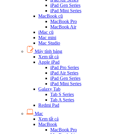
iPad Gen Series
iPad Mini Series
MacBook cũ
MacBook Pro
MacBook Air
iMac cũ
Mac mini
Mac Studio
Máy tính bảng
Xem tất cả
Apple iPad
iPad Pro Series
iPad Air Series
iPad Gen Series
iPad Mini Series
Galaxy Tab
Tab S Series
Tab A Series
Redmi Pad
Mac
Xem tất cả
MacBook
MacBook Pro