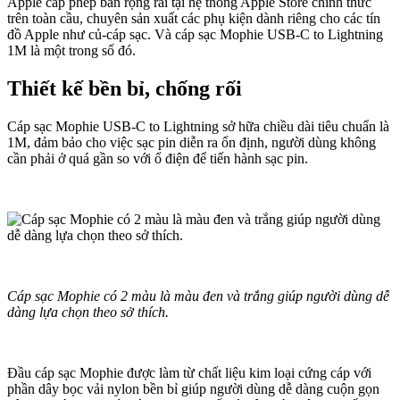
Apple cấp phép bán rộng rãi tại hệ thống Apple Store chính thức
trên toàn cầu, chuyên sản xuất các phụ kiện dành riêng cho các tín
đồ Apple như củ-cáp sạc. Và cáp sạc Mophie USB-C to Lightning
1M là một trong số đó.
Thiết kế bền bỉ, chống rối
Cáp sạc Mophie USB-C to Lightning sở hữa chiều dài tiêu chuẩn là
1M, đảm bảo cho việc sạc pin diễn ra ổn định, người dùng không
cần phải ở quá gần so với ổ điện để tiến hành sạc pin.
Cáp sạc Mophie có 2 màu là màu đen và trắng giúp người dùng dễ
dàng lựa chọn theo sở thích.
Đầu cáp sạc Mophie được làm từ chất liệu kim loại cứng cáp với
phần dây bọc vải nylon bền bỉ giúp người dùng dễ dàng cuộn gọn