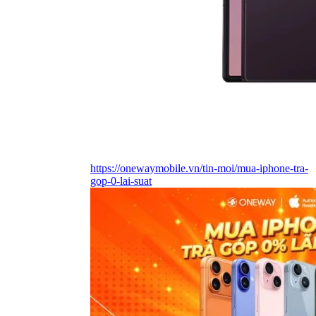
https://onewaymobile.vn/tin-moi/mua-iphone-tra-
gop-0-lai-suat