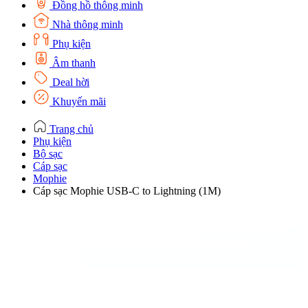
Đồng hồ thông minh
Nhà thông minh
Phụ kiện
Âm thanh
Deal hời
Khuyến mãi
Trang chủ
Phụ kiện
Bộ sạc
Cáp sạc
Mophie
Cáp sạc Mophie USB-C to Lightning (1M)