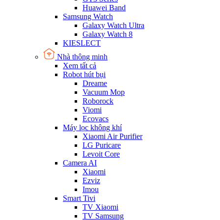
Huawei Band
Samsung Watch
Galaxy Watch Ultra
Galaxy Watch 8
KIESLECT
Nhà thông minh
Xem tất cả
Robot hút bụi
Dreame
Vacuum Mop
Roborock
Viomi
Ecovacs
Máy lọc không khí
Xiaomi Air Purifier
LG Puricare
Levoit Core
Camera AI
Xiaomi
Ezviz
Imou
Smart Tivi
TV Xiaomi
TV Samsung