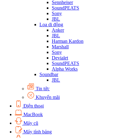
Sennheiser
SoundPEATS
Sony
JBL
Loa di động
Anker
JBL
Harman Kardon
Marshall
Sony
Devialet
SoundPEATS
Alpha Works
Soundbar
JBL
Tin tức
Khuyến mãi
Điện thoại
MacBook
Máy cũ
Máy tính bảng