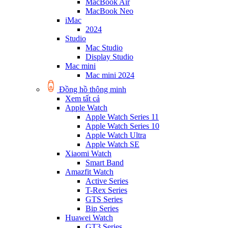
MacBook Air
MacBook Neo
iMac
2024
Studio
Mac Studio
Display Studio
Mac mini
Mac mini 2024
Đồng hồ thông minh
Xem tất cả
Apple Watch
Apple Watch Series 11
Apple Watch Series 10
Apple Watch Ultra
Apple Watch SE
Xiaomi Watch
Smart Band
Amazfit Watch
Active Series
T-Rex Series
GTS Series
Bip Series
Huawei Watch
GT3 Series