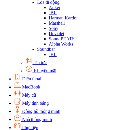
Loa di động
Anker
JBL
Harman Kardon
Marshall
Sony
Devialet
SoundPEATS
Alpha Works
Soundbar
JBL
Tin tức
Khuyến mãi
Điện thoại
MacBook
Máy cũ
Máy tính bảng
Đồng hồ thông minh
Nhà thông minh
Phụ kiện