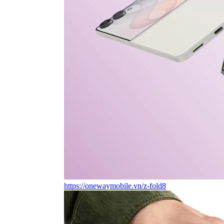
https://onewaymobile.vn/z-fold8