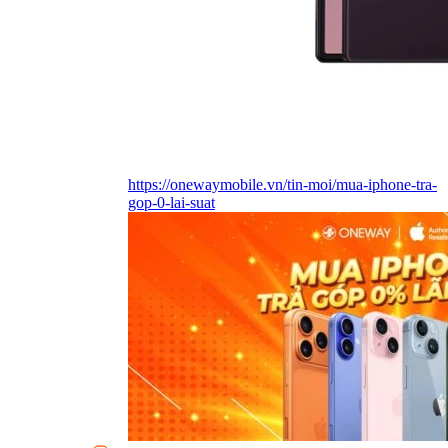
https://onewaymobile.vn/tin-moi/mua-iphone-tra-
gop-0-lai-suat