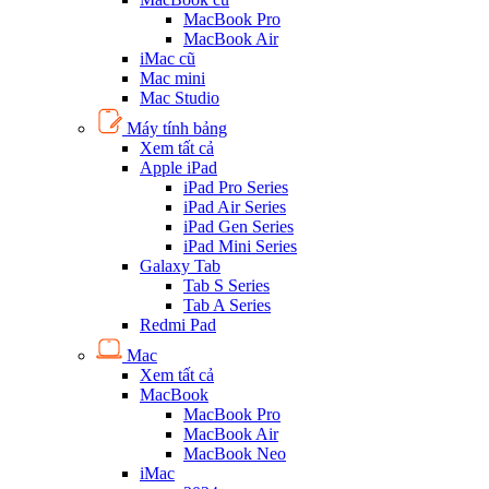
MacBook Pro
MacBook Air
iMac cũ
Mac mini
Mac Studio
Máy tính bảng
Xem tất cả
Apple iPad
iPad Pro Series
iPad Air Series
iPad Gen Series
iPad Mini Series
Galaxy Tab
Tab S Series
Tab A Series
Redmi Pad
Mac
Xem tất cả
MacBook
MacBook Pro
MacBook Air
MacBook Neo
iMac