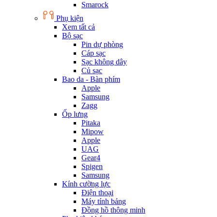
Smarock
Phụ kiện
Xem tất cả
Bộ sạc
Pin dự phòng
Cáp sạc
Sạc không dây
Củ sạc
Bao da - Bàn phím
Apple
Samsung
Zagg
Ốp lưng
Pitaka
Mipow
Apple
UAG
Gear4
Spigen
Samsung
Kính cường lực
Điện thoại
Máy tính bảng
Đồng hồ thông minh