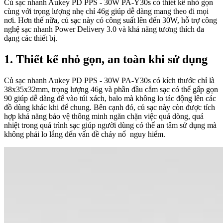
Củ sạc nhanh Aukey PD PPS - 30W PA-Y30s có thiết kế nhỏ gọn
cùng với trọng lượng nhẹ chỉ 46g giúp dễ dàng mang theo đi mọi
nơi. Hơn thế nữa, củ sạc này có công suất lên đến 30W, hỗ trợ công
nghệ sạc nhanh Power Delivery 3.0 và khả năng tương thích đa
dạng các thiết bị.
1. Thiết kế nhỏ gọn, an toàn khi sử dụng
Củ sạc nhanh Aukey PD PPS - 30W PA-Y30s có kích thước chỉ là
38x35x32mm, trọng lượng 46g và phần đầu cắm sạc có thể gấp gọn
90 giúp dễ dàng để vào túi xách, balo mà không lo tác động lên các
đồ dùng khác khi để chung. Bên cạnh đó, củ sạc này còn được tích
hợp khả năng bảo vệ thông minh ngăn chặn việc quá dòng, quá
nhiệt trong quá trình sạc giúp người dùng có thể an tâm sử dụng mà
không phải lo lắng đến vấn đề cháy nổ nguy hiểm.