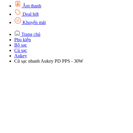
Âm thanh
Deal hời
Khuyến mãi
Trang chủ
Phụ kiện
Bộ sạc
Củ sạc
Aukey
Củ sạc nhanh Aukey PD PPS - 30W