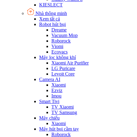
KIESLECT
Nhà thông minh
Xem tất cả
Robot hút bụi
Dreame
Vacuum Mop
Roborock
Viomi
Ecovacs
Máy lọc không khí
Xiaomi Air Purifier
LG Puricare
Levoit Core
Camera AI
Xiaomi
Ezviz
Imou
Smart Tivi
TV Xiaomi
TV Samsung
Máy chiếu
Xiaomi
Máy hút bụi cầm tay
Roborock