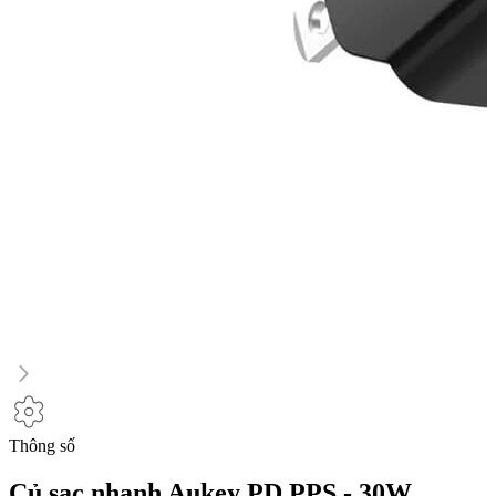
Thông số
Củ sạc nhanh Aukey PD PPS - 30W