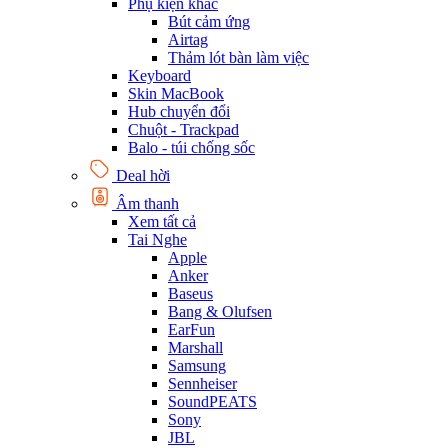
Phụ kiện khác
Bút cảm ứng
Airtag
Thảm lót bàn làm việc
Keyboard
Skin MacBook
Hub chuyển đổi
Chuột - Trackpad
Balo - túi chống sốc
Deal hời
Âm thanh
Xem tất cả
Tai Nghe
Apple
Anker
Baseus
Bang & Olufsen
EarFun
Marshall
Samsung
Sennheiser
SoundPEATS
Sony
JBL