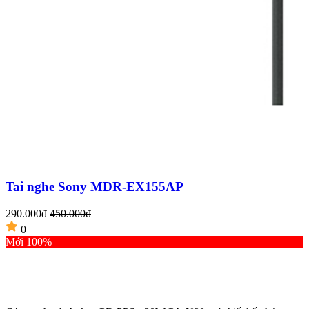
Tai nghe Sony MDR-EX155AP
290.000đ
450.000đ
4
0
Mới 100%
C