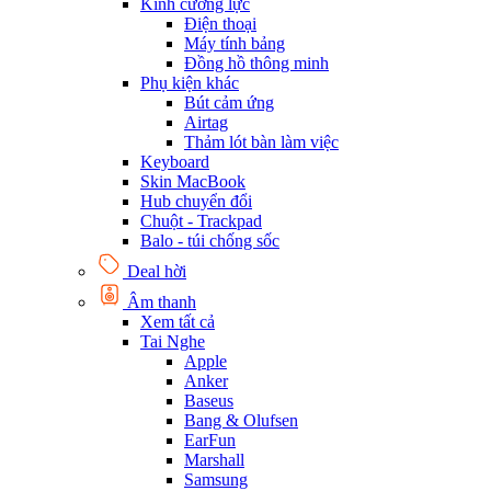
Kính cường lực
Điện thoại
Máy tính bảng
Đồng hồ thông minh
Phụ kiện khác
Bút cảm ứng
Airtag
Thảm lót bàn làm việc
Keyboard
Skin MacBook
Hub chuyển đổi
Chuột - Trackpad
Balo - túi chống sốc
Deal hời
Âm thanh
Xem tất cả
Tai Nghe
Apple
Anker
Baseus
Bang & Olufsen
EarFun
Marshall
Samsung