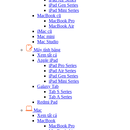
iPad Gen Series
iPad Mini Series
MacBook cũ
MacBook Pro
MacBook Air
iMac cũ
Mac mini
Mac Studio
Máy tính bảng
Xem tất cả
Apple iPad
iPad Pro Series
iPad Air Series
iPad Gen Series
iPad Mini Series
Galaxy Tab
Tab S Series
Tab A Series
Redmi Pad
Mac
Xem tất cả
MacBook
MacBook Pro