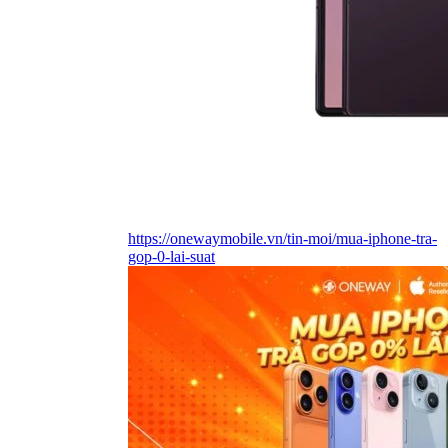
https://onewaymobile.vn/tin-moi/mua-iphone-tra-
gop-0-lai-suat