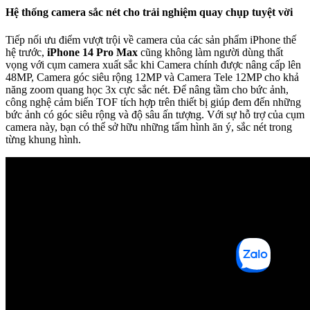
Hệ thống camera sắc nét cho trải nghiệm quay chụp tuyệt vời
Tiếp nối ưu điểm vượt trội về camera của các sản phẩm iPhone thế
hệ trước,
iPhone 14 Pro Max
cũng không làm người dùng thất
vọng với cụm camera xuất sắc khi Camera chính được nâng cấp lên
48MP, Camera góc siêu rộng 12MP và Camera Tele 12MP cho khả
năng zoom quang học 3x cực sắc nét. Để nâng tầm cho bức ảnh,
công nghệ cảm biến TOF tích hợp trên thiết bị giúp đem đến những
bức ảnh có góc siêu rộng và độ sâu ấn tượng. Với sự hỗ trợ của cụm
camera này, bạn có thể sở hữu những tấm hình ăn ý, sắc nét trong
từng khung hình.