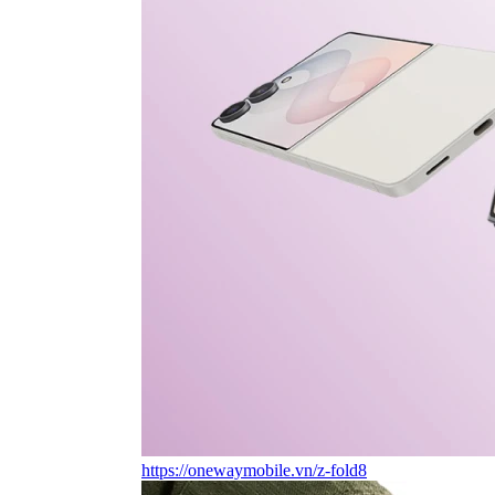
https://onewaymobile.vn/z-fold8