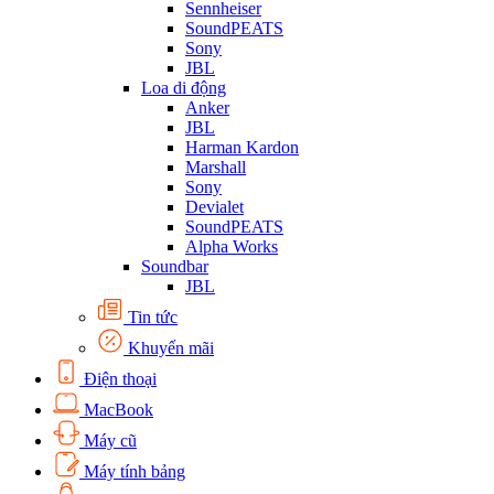
Sennheiser
SoundPEATS
Sony
JBL
Loa di động
Anker
JBL
Harman Kardon
Marshall
Sony
Devialet
SoundPEATS
Alpha Works
Soundbar
JBL
Tin tức
Khuyến mãi
Điện thoại
MacBook
Máy cũ
Máy tính bảng