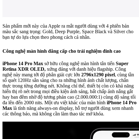
Sản phẩm mới này của Apple ra mắt người dùng với 4 phiên bản
màu sắc sang trọng: Gold, Deep Purple, Space Black và Silver cho
bạn tự do lựa chọn theo phong cách cá nhân.
Công nghệ màn hình đẳng cấp cho trải nghiệm đỉnh cao
iPhone 14 Pro Max
sở hữu công nghệ màn hình tân tiến
Super
Retina XDR OLED,
xứng đáng với danh hiệu flagship. Công
nghệ này mang tới độ phân giải cực lớn
2796x1290 pixel
, cùng tần
số quét 120Hz sẵn sàng cho ra những hình ảnh chất lượng, chân
thực trong từng đường nét. Không chỉ thế, thiết bị còn có khả năng
hiển thị rõ nét trong mọi điều kiện ánh sáng, bất chấp ánh nắng gắt
hay ban đêm nhờ độ tương phản cao (2.000.000:1) cùng độ sáng tối
đa lên đến 2000 nits. Một ưu việt khác của màn hình
iPhone 14 Pro
Max
là tính năng always-on display, hỗ trợ người dùng xem nhanh
các thông báo, mà không cần làm thao tác mở khóa.