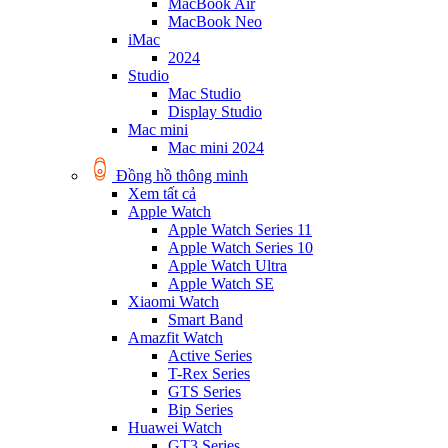
MacBook Air
MacBook Neo
iMac
2024
Studio
Mac Studio
Display Studio
Mac mini
Mac mini 2024
Đồng hồ thông minh
Xem tất cả
Apple Watch
Apple Watch Series 11
Apple Watch Series 10
Apple Watch Ultra
Apple Watch SE
Xiaomi Watch
Smart Band
Amazfit Watch
Active Series
T-Rex Series
GTS Series
Bip Series
Huawei Watch
GT3 Series