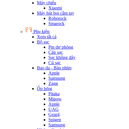
Máy chiếu
Xiaomi
Máy hút bụi cầm tay
Roborock
Smarock
Phụ kiện
Xem tất cả
Bộ sạc
Pin dự phòng
Cáp sạc
Sạc không dây
Củ sạc
Bao da - Bàn phím
Apple
Samsung
Zagg
Ốp lưng
Pitaka
Mipow
Apple
UAG
Gear4
Spigen
Samsung