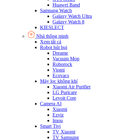
Huawei Band
Samsung Watch
Galaxy Watch Ultra
Galaxy Watch 8
KIESLECT
Nhà thông minh
Xem tất cả
Robot hút bụi
Dreame
Vacuum Mop
Roborock
Viomi
Ecovacs
Máy lọc không khí
Xiaomi Air Purifier
LG Puricare
Levoit Core
Camera AI
Xiaomi
Ezviz
Imou
Smart Tivi
TV Xiaomi
TV Samsung