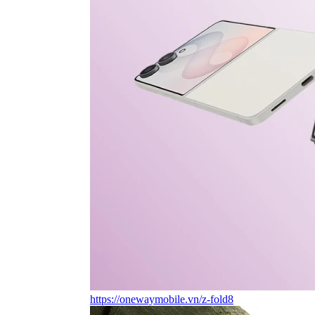
https://onewaymobile.vn/z-fold8