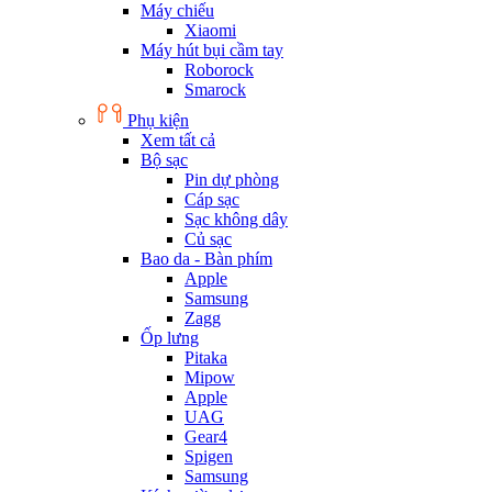
Máy chiếu
Xiaomi
Máy hút bụi cầm tay
Roborock
Smarock
Phụ kiện
Xem tất cả
Bộ sạc
Pin dự phòng
Cáp sạc
Sạc không dây
Củ sạc
Bao da - Bàn phím
Apple
Samsung
Zagg
Ốp lưng
Pitaka
Mipow
Apple
UAG
Gear4
Spigen
Samsung