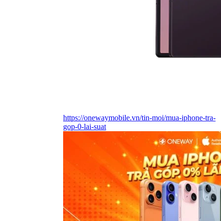
https://onewaymobile.vn/tin-moi/mua-iphone-tra-
gop-0-lai-suat