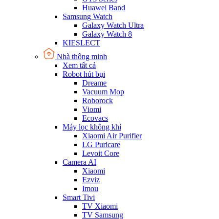
Huawei Band
Samsung Watch
Galaxy Watch Ultra
Galaxy Watch 8
KIESLECT
Nhà thông minh
Xem tất cả
Robot hút bụi
Dreame
Vacuum Mop
Roborock
Viomi
Ecovacs
Máy lọc không khí
Xiaomi Air Purifier
LG Puricare
Levoit Core
Camera AI
Xiaomi
Ezviz
Imou
Smart Tivi
TV Xiaomi
TV Samsung