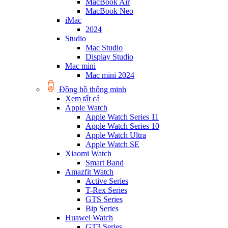
MacBook Air
MacBook Neo
iMac
2024
Studio
Mac Studio
Display Studio
Mac mini
Mac mini 2024
Đồng hồ thông minh
Xem tất cả
Apple Watch
Apple Watch Series 11
Apple Watch Series 10
Apple Watch Ultra
Apple Watch SE
Xiaomi Watch
Smart Band
Amazfit Watch
Active Series
T-Rex Series
GTS Series
Bip Series
Huawei Watch
GT3 Series