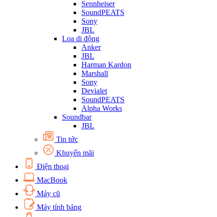
Sennheiser
SoundPEATS
Sony
JBL
Loa di động
Anker
JBL
Harman Kardon
Marshall
Sony
Devialet
SoundPEATS
Alpha Works
Soundbar
JBL
Tin tức
Khuyến mãi
Điện thoại
MacBook
Máy cũ
Máy tính bảng