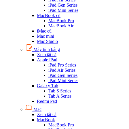
iPad Gen Series
iPad Mini Series
MacBook cũ
MacBook Pro
MacBook Air
iMac cũ
Mac mini
Mac Studio
Máy tính bảng
Xem tất cả
Apple iPad
iPad Pro Series
iPad Air Series
iPad Gen Series
iPad Mini Series
Galaxy Tab
Tab S Series
Tab A Series
Redmi Pad
Mac
Xem tất cả
MacBook
MacBook Pro