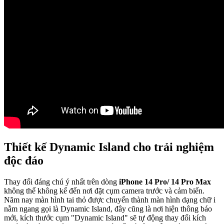
Thiết kế Dynamic Island cho trải nghiệm
độc đáo
Thay đổi đáng chú ý nhất trên dòng
iPhone 14 Pro/ 14 Pro Max
không thể không kể đến nơi đặt cụm camera trước và cảm biến.
Năm nay màn hình tai thỏ được chuyển thành màn hình dạng chữ i
nằm ngang gọi là Dynamic Island, đây cũng là nơi hiện thông báo
mới, kích thước cụm "Dynamic Island" sẽ tự động thay đổi kích