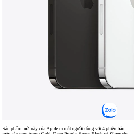
Sản phẩm mới này của Apple ra mắt người dùng với 4 phiên bản
màu sắc sang trọng: Gold, Deep Purple, Space Black và Silver cho