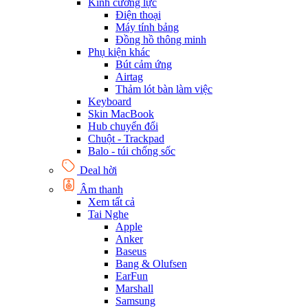
Kính cường lực
Điện thoại
Máy tính bảng
Đồng hồ thông minh
Phụ kiện khác
Bút cảm ứng
Airtag
Thảm lót bàn làm việc
Keyboard
Skin MacBook
Hub chuyển đổi
Chuột - Trackpad
Balo - túi chống sốc
Deal hời
Âm thanh
Xem tất cả
Tai Nghe
Apple
Anker
Baseus
Bang & Olufsen
EarFun
Marshall
Samsung