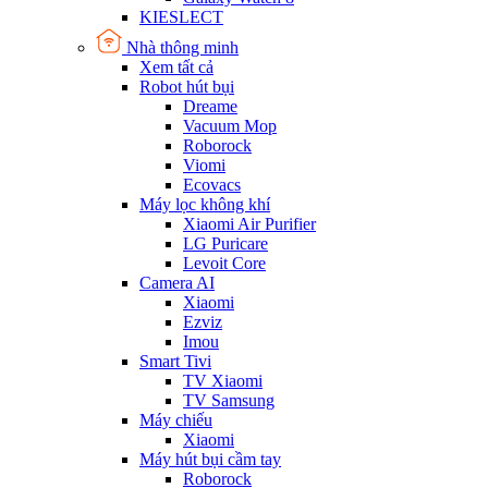
KIESLECT
Nhà thông minh
Xem tất cả
Robot hút bụi
Dreame
Vacuum Mop
Roborock
Viomi
Ecovacs
Máy lọc không khí
Xiaomi Air Purifier
LG Puricare
Levoit Core
Camera AI
Xiaomi
Ezviz
Imou
Smart Tivi
TV Xiaomi
TV Samsung
Máy chiếu
Xiaomi
Máy hút bụi cầm tay
Roborock