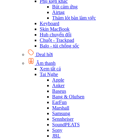
Phụ kiện khác
Bút cảm ứng
Airtag
Thảm lót bàn làm việc
Keyboard
Skin MacBook
Hub chuyển đổi
Chuột - Trackpad
Balo - túi chống sốc
Deal hời
Âm thanh
Xem tất cả
Tai Nghe
Apple
Anker
Baseus
Bang & Olufsen
EarFun
Marshall
Samsung
Sennheiser
SoundPEATS
Sony
JBL