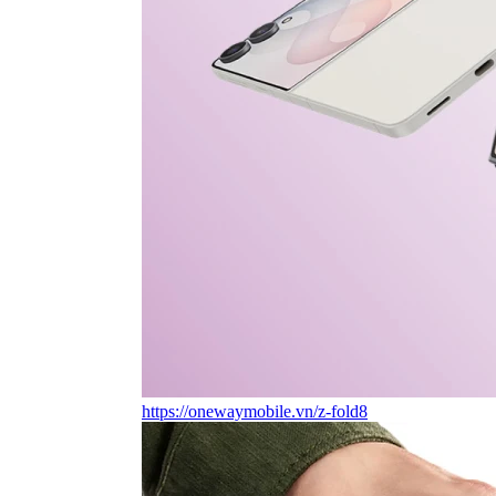
https://onewaymobile.vn/z-fold8