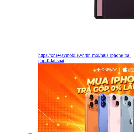
https://onewaymobile.vn/tin-moi/mua-iphone-tra-
gop-0-lai-suat