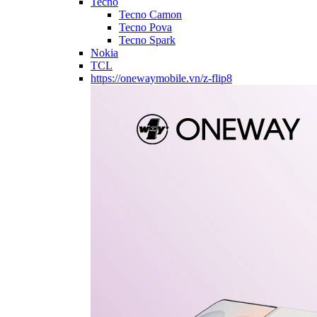
Tecno
Tecno Camon
Tecno Pova
Tecno Spark
Nokia
TCL
https://onewaymobile.vn/z-flip8