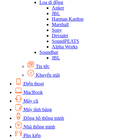
Loa di động
Anker
JBL
Harman Kardon
Marshall
Sony
Devialet
SoundPEATS
Alpha Works
Soundbar
JBL
Tin tức
Khuyến mãi
Điện thoại
MacBook
Máy cũ
Máy tính bảng
Đồng hồ thông minh
Nhà thông minh
Phụ kiện