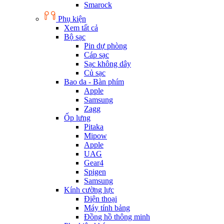
Smarock
Phụ kiện
Xem tất cả
Bộ sạc
Pin dự phòng
Cáp sạc
Sạc không dây
Củ sạc
Bao da - Bàn phím
Apple
Samsung
Zagg
Ốp lưng
Pitaka
Mipow
Apple
UAG
Gear4
Spigen
Samsung
Kính cường lực
Điện thoại
Máy tính bảng
Đồng hồ thông minh