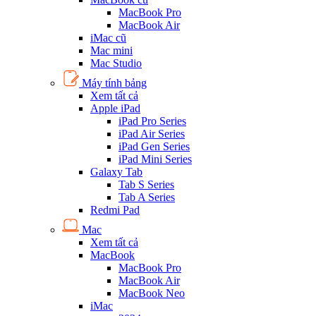
MacBook Pro
MacBook Air
iMac cũ
Mac mini
Mac Studio
Máy tính bảng
Xem tất cả
Apple iPad
iPad Pro Series
iPad Air Series
iPad Gen Series
iPad Mini Series
Galaxy Tab
Tab S Series
Tab A Series
Redmi Pad
Mac
Xem tất cả
MacBook
MacBook Pro
MacBook Air
MacBook Neo
iMac