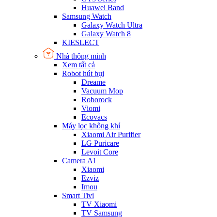
Huawei Band
Samsung Watch
Galaxy Watch Ultra
Galaxy Watch 8
KIESLECT
Nhà thông minh
Xem tất cả
Robot hút bụi
Dreame
Vacuum Mop
Roborock
Viomi
Ecovacs
Máy lọc không khí
Xiaomi Air Purifier
LG Puricare
Levoit Core
Camera AI
Xiaomi
Ezviz
Imou
Smart Tivi
TV Xiaomi
TV Samsung