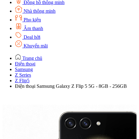
Đồng hồ thông minh
Nhà thông minh
Phụ kiện
Âm thanh
Deal hời
Khuyến mãi
Trang chủ
Điện thoại
Samsung
Z Series
Z Flip5
Điện thoại Samsung Galaxy Z Flip 5 5G - 8GB - 256GB