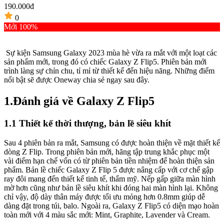
190.000đ
6
0
Mới 100%
Sự kiện Samsung Galaxy 2023 mùa hè vừa ra mắt với một loạt các
sản phẩm mới, trong đó có chiếc Galaxy Z Flip5. Phiên bản mới
trình làng sự chỉn chu, tỉ mỉ từ thiết kế đến hiệu năng. Những điểm
nổi bật sẽ được Oneway chia sẻ ngay sau đây.
1.Đánh giá về Galaxy Z Flip5
1.1 Thiết kế thời thượng, bản lề siêu khít
Sau 4 phiên bản ra mắt, Samsung có được hoàn thiện về mặt thiết kế
dòng Z Flip. Trong phiên bản mới, hãng tập trung khắc phục một
vài điểm hạn chế vốn có từ phiên bản tiền nhiệm để hoàn thiện sản
phẩm. Bản lề chiếc Galaxy Z Flip 5 được nâng cấp với cơ chế gập
ray đôi mang đến thiết kế tinh tế, thẩm mỹ. Nếp gấp giữa màn hình
mờ hơn cũng như bản lề siêu khít khi đóng hai màn hình lại. Không
chỉ vậy, độ dày thân máy được tối ưu mỏng hơn 0.8mm giúp dễ
dàng đặt trong túi, balo. Ngoài ra, Galaxy Z Flip5 có diện mạo hoàn
toàn mới với 4 màu sắc mới: Mint, Graphite, Lavender và Cream.