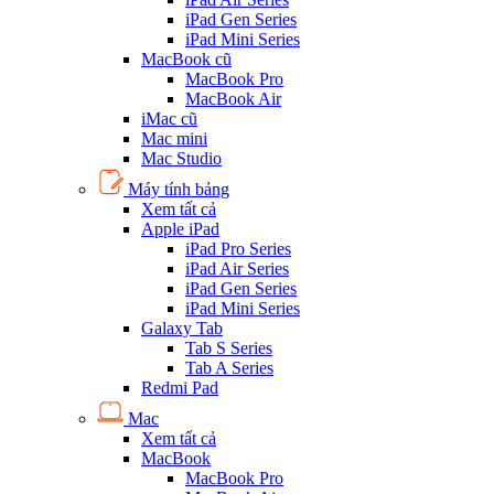
iPad Gen Series
iPad Mini Series
MacBook cũ
MacBook Pro
MacBook Air
iMac cũ
Mac mini
Mac Studio
Máy tính bảng
Xem tất cả
Apple iPad
iPad Pro Series
iPad Air Series
iPad Gen Series
iPad Mini Series
Galaxy Tab
Tab S Series
Tab A Series
Redmi Pad
Mac
Xem tất cả
MacBook
MacBook Pro