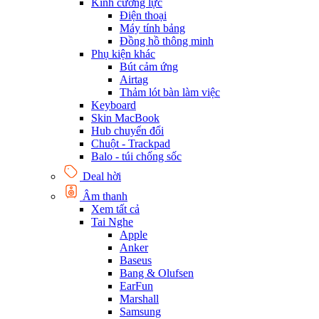
Kính cường lực
Điện thoại
Máy tính bảng
Đồng hồ thông minh
Phụ kiện khác
Bút cảm ứng
Airtag
Thảm lót bàn làm việc
Keyboard
Skin MacBook
Hub chuyển đổi
Chuột - Trackpad
Balo - túi chống sốc
Deal hời
Âm thanh
Xem tất cả
Tai Nghe
Apple
Anker
Baseus
Bang & Olufsen
EarFun
Marshall
Samsung