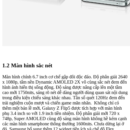
1.2 Màn hình sắc nét
Màn hình chính 6.7 inch cơ chế gập đôi độc đáo. Độ phân giải 2640
x 1080p, tấm nền Dynamic AMOLED 2X vô cùng sắc nét đem đến
hình ảnh hiển thị sống động. Độ sáng được nâng cấp lên một tầm
cao mới 1750nits, sáng rõ nét dễ dàng người dùng quan sát nội dung
trong điều kiện chiếu sáng khác nhau. Tần số quét 120Hz đem đến
trải nghiệm cuộn mượt và chiến game mãn nhãn. Không chỉ có
thêm một bản lề mới, Galaxy Z Flip5 được tích hợp với màn hình
phụ 3.4 inch so với 1.9 inch tiền nhiệm. Độ phân giải mới 720 x
748p, Super AMOLED cùng độ sáng màn hình không hề kém cạnh
các màn hình smartphone thông thường 1600nits. Chưa dừng lại ở
đó, Samsung bổ sung thêm 12 widget tiện ích và chế độ Flex