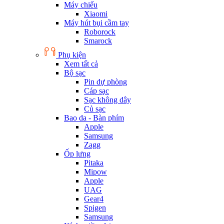
Máy chiếu
Xiaomi
Máy hút bụi cầm tay
Roborock
Smarock
Phụ kiện
Xem tất cả
Bộ sạc
Pin dự phòng
Cáp sạc
Sạc không dây
Củ sạc
Bao da - Bàn phím
Apple
Samsung
Zagg
Ốp lưng
Pitaka
Mipow
Apple
UAG
Gear4
Spigen
Samsung