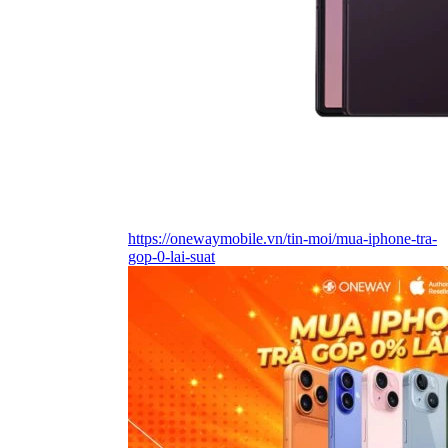
https://onewaymobile.vn/tin-moi/mua-iphone-tra-
gop-0-lai-suat