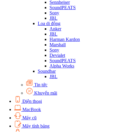
Sennheiser
SoundPEATS
Sony
JBL
Loa di động
Anker
JBL
Harman Kardon
Marshall
Sony
Devialet
SoundPEATS
Alpha Works
Soundbar
JBL
Tin tức
Khuyến mãi
Điện thoại
MacBook
Máy cũ
Máy tính bảng