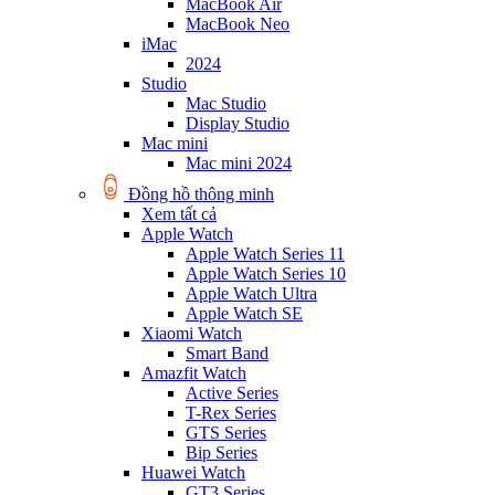
MacBook Air
MacBook Neo
iMac
2024
Studio
Mac Studio
Display Studio
Mac mini
Mac mini 2024
Đồng hồ thông minh
Xem tất cả
Apple Watch
Apple Watch Series 11
Apple Watch Series 10
Apple Watch Ultra
Apple Watch SE
Xiaomi Watch
Smart Band
Amazfit Watch
Active Series
T-Rex Series
GTS Series
Bip Series
Huawei Watch
GT3 Series