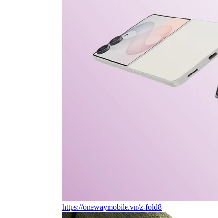
https://onewaymobile.vn/z-fold8