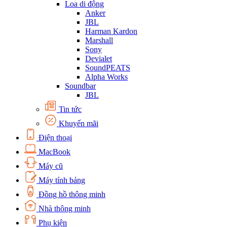
Loa di động
Anker
JBL
Harman Kardon
Marshall
Sony
Devialet
SoundPEATS
Alpha Works
Soundbar
JBL
Tin tức
Khuyến mãi
Điện thoại
MacBook
Máy cũ
Máy tính bảng
Đồng hồ thông minh
Nhà thông minh
Phụ kiện