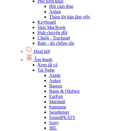
Phụ kiện khác
Bút cảm ứng
Airtag
Thảm lót bàn làm việc
Keyboard
Skin MacBook
Hub chuyển đổi
Chuột - Trackpad
Balo - túi chống sốc
Deal hời
Âm thanh
Xem tất cả
Tai Nghe
Apple
Anker
Baseus
Bang & Olufsen
EarFun
Marshall
Samsung
Sennheiser
SoundPEATS
Sony
JBL