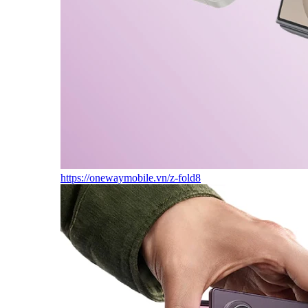
https://onewaymobile.vn/z-fold8