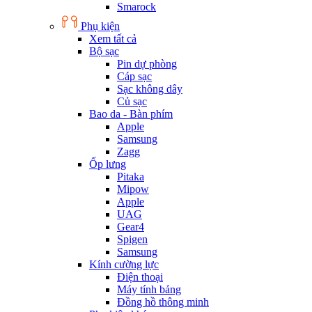
Smarock
Phụ kiện
Xem tất cả
Bộ sạc
Pin dự phòng
Cáp sạc
Sạc không dây
Củ sạc
Bao da - Bàn phím
Apple
Samsung
Zagg
Ốp lưng
Pitaka
Mipow
Apple
UAG
Gear4
Spigen
Samsung
Kính cường lực
Điện thoại
Máy tính bảng
Đồng hồ thông minh