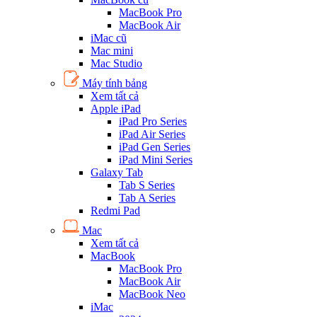
MacBook Pro
MacBook Air
iMac cũ
Mac mini
Mac Studio
Máy tính bảng
Xem tất cả
Apple iPad
iPad Pro Series
iPad Air Series
iPad Gen Series
iPad Mini Series
Galaxy Tab
Tab S Series
Tab A Series
Redmi Pad
Mac
Xem tất cả
MacBook
MacBook Pro
MacBook Air
MacBook Neo
iMac