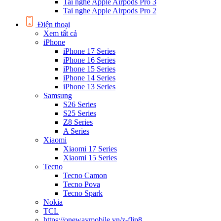
Tai nghe Apple Airpods Pro 3
Tai nghe Apple Airpods Pro 2
Điện thoại
Xem tất cả
iPhone
iPhone 17 Series
iPhone 16 Series
iPhone 15 Series
iPhone 14 Series
iPhone 13 Series
Samsung
S26 Series
S25 Series
Z8 Series
A Series
Xiaomi
Xiaomi 17 Series
Xiaomi 15 Series
Tecno
Tecno Camon
Tecno Pova
Tecno Spark
Nokia
TCL
https://onewaymobile.vn/z-flip8