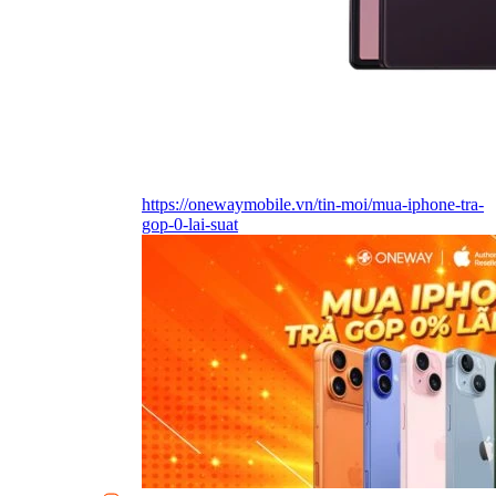
https://onewaymobile.vn/tin-moi/mua-iphone-tra-
gop-0-lai-suat