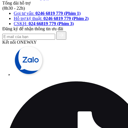
Tổng đài hỗ trợ
(8h30 - 22h)
Gọi tư vấn:
0246 6819 779 (Phím 1)
Hỗ trợ kỹ thuật:
0246 6819 779 (Phím 2)
CSKH:
024 66819 779 (Phím 3)
Đăng ký để nhận thông tin ưu đãi
Kết nối ONEWAY