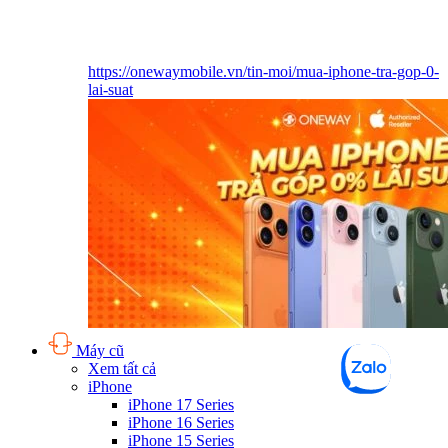
https://onewaymobile.vn/tin-moi/mua-iphone-tra-gop-0-
lai-suat
Máy cũ
Xem tất cả
iPhone
iPhone 17 Series
iPhone 16 Series
iPhone 15 Series