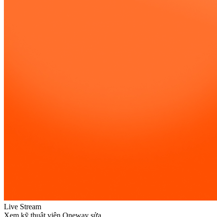
Live Stream
Xem kỹ thuật viên Oneway sửa