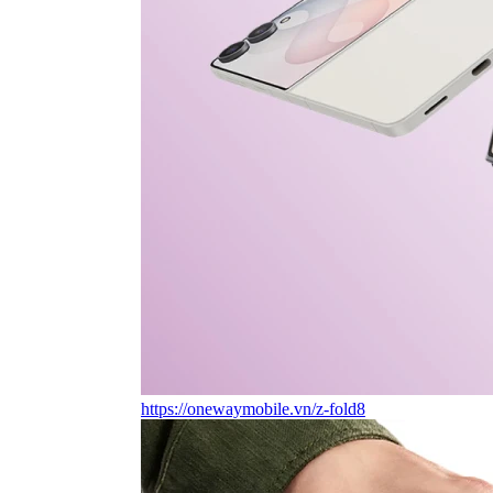
https://onewaymobile.vn/z-fold8