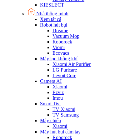
KIESLECT
Nhà thông minh
Xem tất cả
Robot hút bụi
Dreame
Vacuum Mop
Roborock
Viomi
Ecovacs
Máy lọc không khí
Xiaomi Air Purifier
LG Puricare
Levoit Core
Camera AI
Xiaomi
Ezviz
Imou
Smart Tivi
TV Xiaomi
TV Samsung
Máy chiếu
Xiaomi
Máy hút bụi cầm tay
Roborock