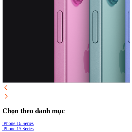
Chọn theo danh mục
iPhone 16 Series
i
iPhone 15 Series
i