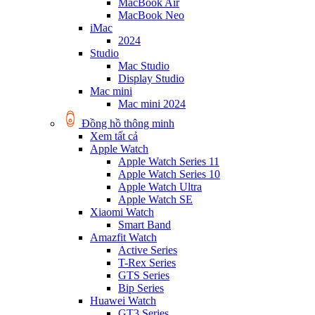
MacBook Air
MacBook Neo
iMac
2024
Studio
Mac Studio
Display Studio
Mac mini
Mac mini 2024
Đồng hồ thông minh
Xem tất cả
Apple Watch
Apple Watch Series 11
Apple Watch Series 10
Apple Watch Ultra
Apple Watch SE
Xiaomi Watch
Smart Band
Amazfit Watch
Active Series
T-Rex Series
GTS Series
Bip Series
Huawei Watch
GT3 Series