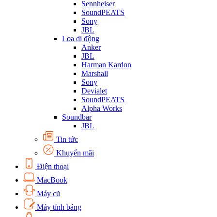
Sennheiser
SoundPEATS
Sony
JBL
Loa di động
Anker
JBL
Harman Kardon
Marshall
Sony
Devialet
SoundPEATS
Alpha Works
Soundbar
JBL
Tin tức
Khuyến mãi
Điện thoại
MacBook
Máy cũ
Máy tính bảng