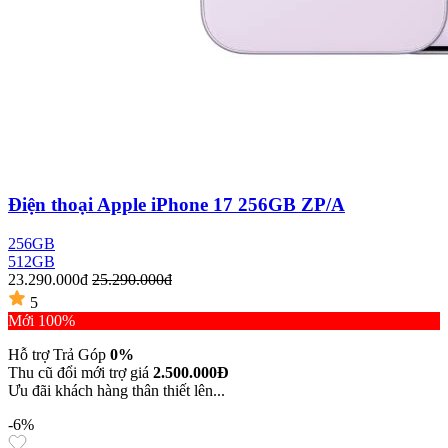
Điện thoại Apple iPhone 17 256GB ZP/A
256GB
512GB
23.290.000đ
25.290.000đ
5
Mới 100%
Hỗ trợ Trả Góp
0%
Thu cũ đổi mới trợ giá
2.500.000Đ
Ưu đãi khách hàng thân thiết lên...
-6%