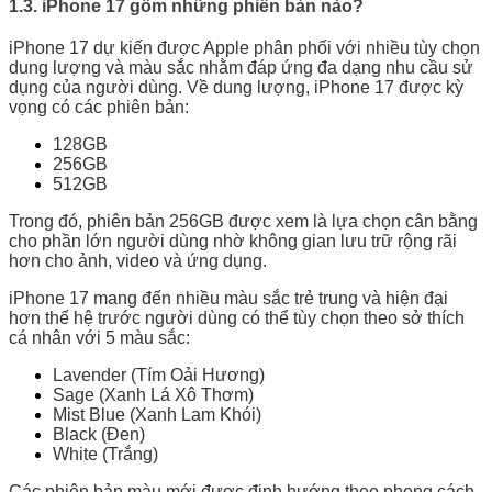
1.3. iPhone 17 gồm những phiên bản nào?
iPhone 17 dự kiến được Apple phân phối với nhiều tùy chọn
dung lượng và màu sắc nhằm đáp ứng đa dạng nhu cầu sử
dụng của người dùng. Về dung lượng, iPhone 17 được kỳ
vọng có các phiên bản:
128GB
256GB
512GB
Trong đó, phiên bản 256GB được xem là lựa chọn cân bằng
cho phần lớn người dùng nhờ không gian lưu trữ rộng rãi
hơn cho ảnh, video và ứng dụng.
iPhone 17 mang đến nhiều màu sắc trẻ trung và hiện đại
hơn thế hệ trước người dùng có thể tùy chọn theo sở thích
cá nhân với 5 màu sắc:
Lavender (Tím Oải Hương)
Sage (Xanh Lá Xô Thơm)
Mist Blue (Xanh Lam Khói)
Black (Đen)
White (Trắng)
Các phiên bản màu mới được định hướng theo phong cách