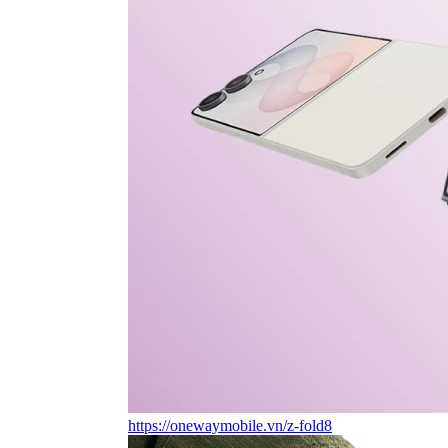
https://onewaymobile.vn/z-fold8