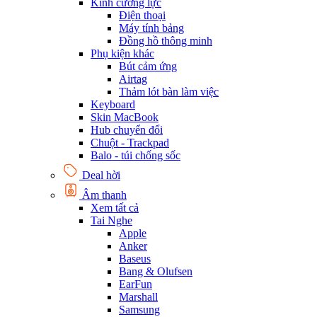
Kính cường lực
Điện thoại
Máy tính bảng
Đồng hồ thông minh
Phụ kiện khác
Bút cảm ứng
Airtag
Thảm lót bàn làm việc
Keyboard
Skin MacBook
Hub chuyển đổi
Chuột - Trackpad
Balo - túi chống sốc
Deal hời
Âm thanh
Xem tất cả
Tai Nghe
Apple
Anker
Baseus
Bang & Olufsen
EarFun
Marshall
Samsung