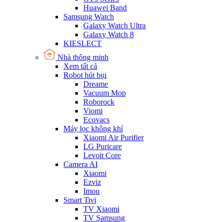
Huawei Band
Samsung Watch
Galaxy Watch Ultra
Galaxy Watch 8
KIESLECT
Nhà thông minh
Xem tất cả
Robot hút bụi
Dreame
Vacuum Mop
Roborock
Viomi
Ecovacs
Máy lọc không khí
Xiaomi Air Purifier
LG Puricare
Levoit Core
Camera AI
Xiaomi
Ezviz
Imou
Smart Tivi
TV Xiaomi
TV Samsung