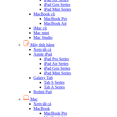
iPad Gen Series
iPad Mini Series
MacBook cũ
MacBook Pro
MacBook Air
iMac cũ
Mac mini
Mac Studio
Máy tính bảng
Xem tất cả
Apple iPad
iPad Pro Series
iPad Air Series
iPad Gen Series
iPad Mini Series
Galaxy Tab
Tab S Series
Tab A Series
Redmi Pad
Mac
Xem tất cả
MacBook
MacBook Pro