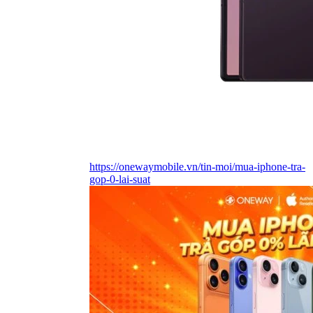
https://onewaymobile.vn/tin-moi/mua-iphone-tra-
gop-0-lai-suat