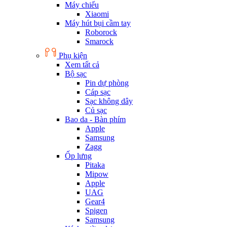
Máy chiếu
Xiaomi
Máy hút bụi cầm tay
Roborock
Smarock
Phụ kiện
Xem tất cả
Bộ sạc
Pin dự phòng
Cáp sạc
Sạc không dây
Củ sạc
Bao da - Bàn phím
Apple
Samsung
Zagg
Ốp lưng
Pitaka
Mipow
Apple
UAG
Gear4
Spigen
Samsung