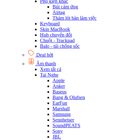
Phụ kiện khác
Bút cảm ứng
Airtag
Thảm lót bàn làm việc
Keyboard
Skin MacBook
Hub chuyển đổi
Chuột - Trackpad
Balo - túi chống sốc
Deal hời
Âm thanh
Xem tất cả
Tai Nghe
Apple
Anker
Baseus
Bang & Olufsen
EarFun
Marshall
Samsung
Sennheiser
SoundPEATS
Sony
JBL