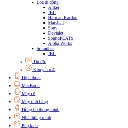
Loa di động
Anker
JBL
Harman Kardon
Marshall
Sony
Devialet
SoundPEATS
Alpha Works
Soundbar
JBL
Tin tức
Khuyến mãi
Điện thoại
MacBook
Máy cũ
Máy tính bảng
Đồng hồ thông minh
Nhà thông minh
Phụ kiện