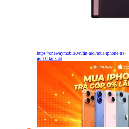
https://onewaymobile.vn/tin-moi/mua-iphone-tra-
gop-0-lai-suat