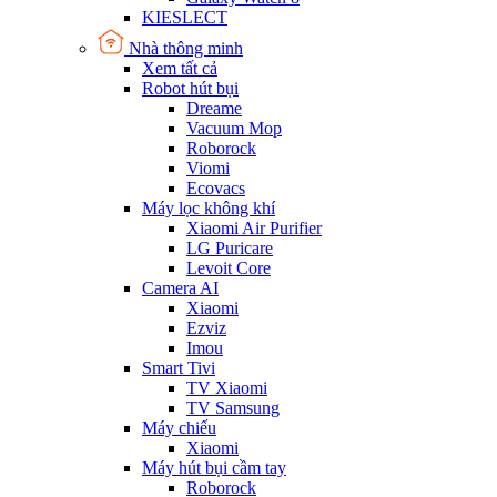
KIESLECT
Nhà thông minh
Xem tất cả
Robot hút bụi
Dreame
Vacuum Mop
Roborock
Viomi
Ecovacs
Máy lọc không khí
Xiaomi Air Purifier
LG Puricare
Levoit Core
Camera AI
Xiaomi
Ezviz
Imou
Smart Tivi
TV Xiaomi
TV Samsung
Máy chiếu
Xiaomi
Máy hút bụi cầm tay
Roborock