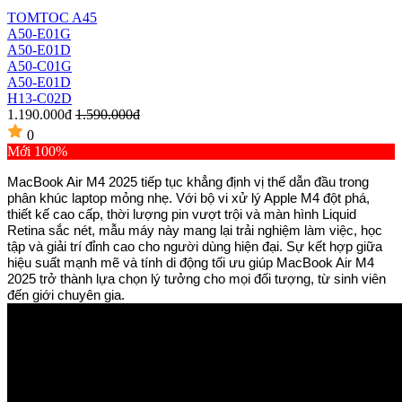
TOMTOC A45
A50-E01G
A50-E01D
A50-C01G
A50-E01D
H13-C02D
1.190.000đ
1.590.000đ
0
Mới 100%
MacBook Air M4 2025 tiếp tục khẳng định vị thế dẫn đầu trong
phân khúc laptop mỏng nhẹ. Với bộ vi xử lý Apple M4 đột phá,
thiết kế cao cấp, thời lượng pin vượt trội và màn hình Liquid
Retina sắc nét, mẫu máy này mang lại trải nghiệm làm việc, học
tập và giải trí đỉnh cao cho người dùng hiện đại. Sự kết hợp giữa
hiệu suất mạnh mẽ và tính di động tối ưu giúp MacBook Air M4
2025 trở thành lựa chọn lý tưởng cho mọi đối tượng, từ sinh viên
đến giới chuyên gia.