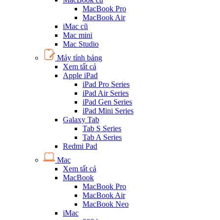
MacBook Pro
MacBook Air
iMac cũ
Mac mini
Mac Studio
Máy tính bảng
Xem tất cả
Apple iPad
iPad Pro Series
iPad Air Series
iPad Gen Series
iPad Mini Series
Galaxy Tab
Tab S Series
Tab A Series
Redmi Pad
Mac
Xem tất cả
MacBook
MacBook Pro
MacBook Air
MacBook Neo
iMac