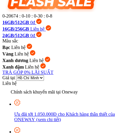
0-20674
:
0-10
:
0-30
:
0-9
16GB/512GB
0đ
16GB/256GB
Liên hệ
24GB/512GB
0đ
Màu sắc
Bạc
Liên hệ
Vàng
Liên hệ
Xanh dương
Liên hệ
Xanh đậm
Liên hệ
TRẢ GÓP 0% LÃI SUẤT
Giá tại
Liên hệ
Chính sách khuyến mãi tại Oneway
Ưu đãi tới 1.050.000Đ cho Khách hàng thân thiết của
ONEWAY (xem chi tiết)