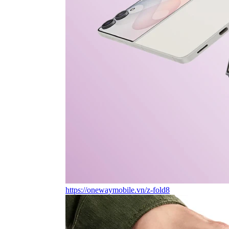
https://onewaymobile.vn/z-fold8