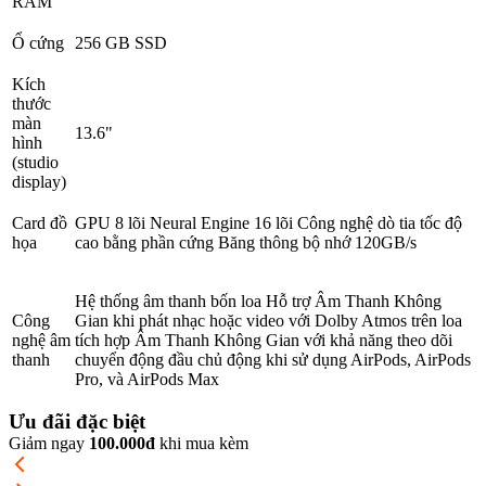
RAM
Ổ cứng
256 GB SSD
Kích
thước
màn
13.6"
hình
(studio
display)
Card đồ
GPU 8 lõi Neural Engine 16 lõi Công nghệ dò tia tốc độ
họa
cao bằng phần cứng Băng thông bộ nhớ 120GB/s
Hệ thống âm thanh bốn loa Hỗ trợ Âm Thanh Không
Công
Gian khi phát nhạc hoặc video với Dolby Atmos trên loa
nghệ âm
tích hợp Âm Thanh Không Gian với khả năng theo dõi
thanh
chuyển động đầu chủ động khi sử dụng AirPods, AirPods
Pro, và AirPods Max
Ưu đãi đặc biệt
Giảm ngay
100.000đ
khi mua kèm