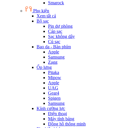
Smarock
Phụ kiện
Xem tất cả
Bộ sạc
Pin dự phòng
Cáp sạc
Sạc không dây
Củ sạc
Bao da - Bàn phím
Apple
Samsung
Zagg
Ốp lưng
Pitaka
Mipow
Apple
UAG
Gear4
Spigen
Samsung
Kính cường lực
Điện thoại
Máy tính bảng
Đồng hồ thông minh