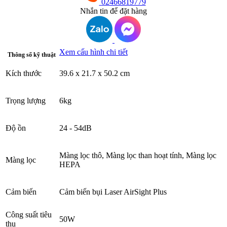
02466819779
Nhắn tin để đặt hàng
Xem cấu hình chi tiết
Thông số kỹ thuật
Kích thước
39.6 x 21.7 x 50.2 cm
Trọng lượng
6kg
Độ ồn
24 - 54dB
Màng lọc thô, Màng lọc than hoạt tính, Màng lọc
Màng lọc
HEPA
Cảm biến
Cảm biến bụi Laser AirSight Plus
Công suất tiêu
50W
thụ