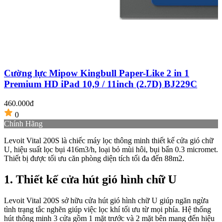
Cường lực Mipow Kingbull Paper-Like 2 in 1
Premium HD iPad 10,9 / 11inch (2.7D) BJ229C
2
460.000đ
0
Chính Hãng
Levoit Vital 200S là chiếc máy lọc thông minh thiết kế cửa gió chữ
U, hiệu suất lọc bụi 416m3/h, loại bỏ mùi hôi, bụi bẩn 0.3 micromet.
Thiết bị được tối ưu căn phòng diện tích tối đa đến 88m2.
1. Thiết kế cửa hút gió hình chữ U
Levoit Vital 200S sở hữu cửa hút gió hình chữ U giúp ngăn ngừa
tình trạng tắc nghẽn giúp việc lọc khí tối ưu từ mọi phía. Hệ thống
hút thông minh 3 cửa gồm 1 mặt trước và 2 mặt bên mang đến hiệu