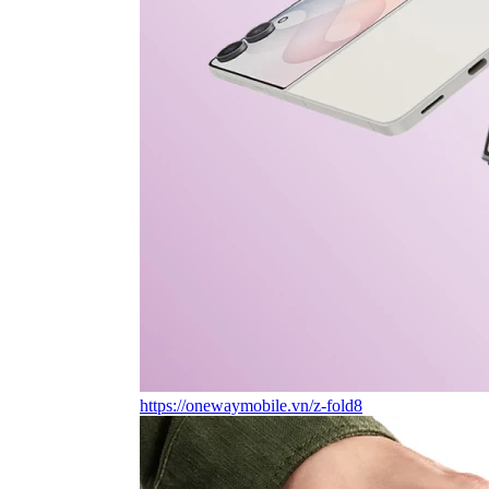
https://onewaymobile.vn/z-fold8