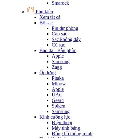
Smarock
Phụ kiện
Xem tất cả
Bộ sạc
Pin dự phòng
Cáp sạc
Sạc không dây
Củ sạc
Bao da - Bàn phím
Apple
Samsung
Zagg
Ốp lưng
Pitaka
Mipow
Apple
UAG
Gear4
Spigen
Samsung
Kính cường lực
Điện thoại
Máy tính bảng
Đồng hồ thông minh