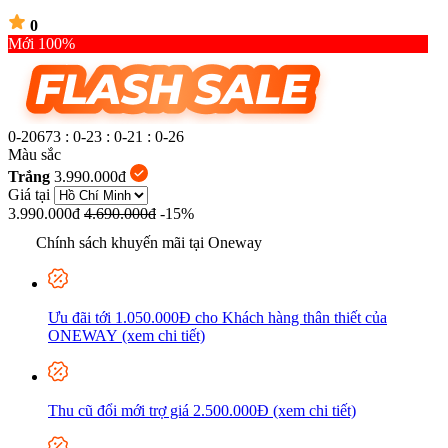
0
Mới 100%
0-20673
:
0-23
:
0-21
:
0-28
Màu sắc
Trắng
3.990.000đ
Giá tại
3.990.000đ
4.690.000đ
-15%
Chính sách khuyến mãi tại Oneway
Ưu đãi tới 1.050.000Đ cho Khách hàng thân thiết của
ONEWAY (xem chi tiết)
Thu cũ đổi mới trợ giá 2.500.000Đ (xem chi tiết)