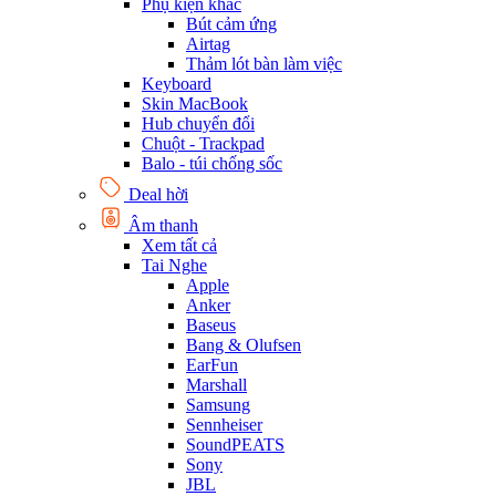
Phụ kiện khác
Bút cảm ứng
Airtag
Thảm lót bàn làm việc
Keyboard
Skin MacBook
Hub chuyển đổi
Chuột - Trackpad
Balo - túi chống sốc
Deal hời
Âm thanh
Xem tất cả
Tai Nghe
Apple
Anker
Baseus
Bang & Olufsen
EarFun
Marshall
Samsung
Sennheiser
SoundPEATS
Sony
JBL