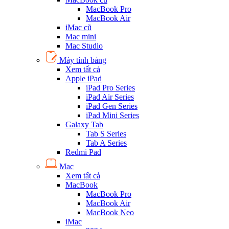
MacBook Pro
MacBook Air
iMac cũ
Mac mini
Mac Studio
Máy tính bảng
Xem tất cả
Apple iPad
iPad Pro Series
iPad Air Series
iPad Gen Series
iPad Mini Series
Galaxy Tab
Tab S Series
Tab A Series
Redmi Pad
Mac
Xem tất cả
MacBook
MacBook Pro
MacBook Air
MacBook Neo
iMac