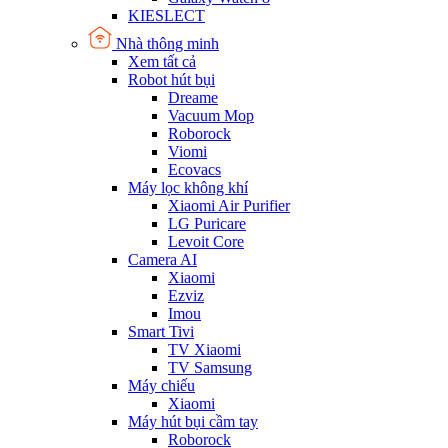
KIESLECT
Nhà thông minh
Xem tất cả
Robot hút bụi
Dreame
Vacuum Mop
Roborock
Viomi
Ecovacs
Máy lọc không khí
Xiaomi Air Purifier
LG Puricare
Levoit Core
Camera AI
Xiaomi
Ezviz
Imou
Smart Tivi
TV Xiaomi
TV Samsung
Máy chiếu
Xiaomi
Máy hút bụi cầm tay
Roborock