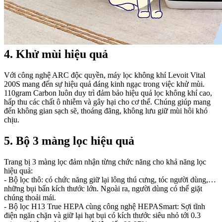
4. Khử mùi hiệu quả
Với công nghệ ARC độc quyền, máy lọc không khí Levoit Vital
200S mang đến sự hiệu quả đáng kinh ngạc trong việc khử mùi.
110gram Carbon luôn duy trì đảm bảo hiệu quả lọc không khí cao,
hấp thu các chất ô nhiễm và gây hại cho cơ thể. Chúng giúp mang
đến không gian sạch sẽ, thoáng đãng, không lưu giữ mùi hôi khó
chịu.
5. Bộ 3 màng lọc hiệu quả
Trang bị 3 màng lọc đảm nhận từng chức năng cho khả năng lọc
hiệu quả:
- Bộ lọc thô: có chức năng giữ lại lông thú cưng, tóc người dùng,…
những bụi bẩn kích thước lớn. Ngoài ra, người dùng có thể giặt
chúng thoải mái.
- Bộ lọc H13 True HEPA cùng công nghệ HEPASmart: Sợi tĩnh
điện ngăn chặn và giữ lại hạt bụi có kích thước siêu nhỏ tới 0.3