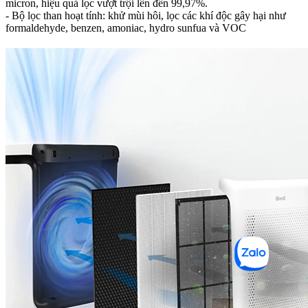
micron, hiệu quả lọc vượt trội lên đến 99,97%.
- Bộ lọc than hoạt tính: khử mùi hôi, lọc các khí độc gây hại như
formaldehyde, benzen, amoniac, hydro sunfua và VOC