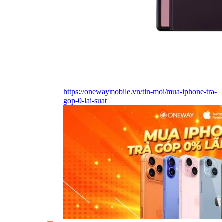
https://onewaymobile.vn/tin-moi/mua-iphone-tra-
gop-0-lai-suat