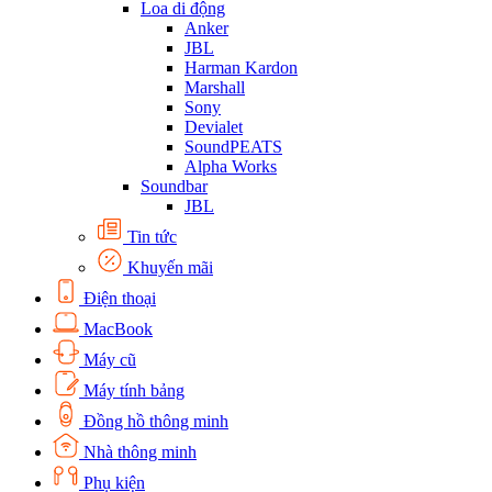
Loa di động
Anker
JBL
Harman Kardon
Marshall
Sony
Devialet
SoundPEATS
Alpha Works
Soundbar
JBL
Tin tức
Khuyến mãi
Điện thoại
MacBook
Máy cũ
Máy tính bảng
Đồng hồ thông minh
Nhà thông minh
Phụ kiện