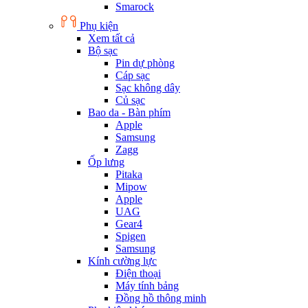
Smarock
Phụ kiện
Xem tất cả
Bộ sạc
Pin dự phòng
Cáp sạc
Sạc không dây
Củ sạc
Bao da - Bàn phím
Apple
Samsung
Zagg
Ốp lưng
Pitaka
Mipow
Apple
UAG
Gear4
Spigen
Samsung
Kính cường lực
Điện thoại
Máy tính bảng
Đồng hồ thông minh