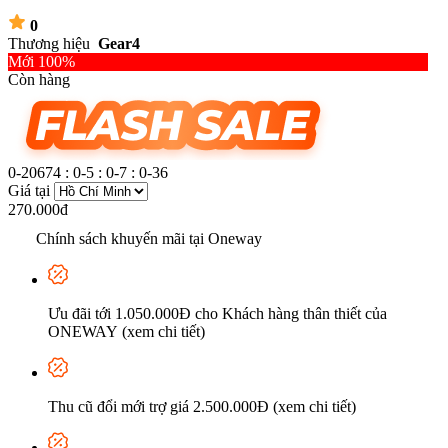
0
Thương hiệu
Gear4
Mới 100%
Còn hàng
0-20674
:
0-5
:
0-7
:
0-37
Giá tại
270.000đ
Chính sách khuyến mãi tại Oneway
Ưu đãi tới 1.050.000Đ cho Khách hàng thân thiết của
ONEWAY (xem chi tiết)
Thu cũ đổi mới trợ giá 2.500.000Đ (xem chi tiết)