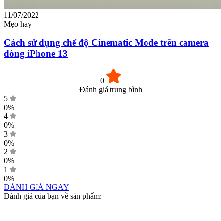
11/07/2022
Mẹo hay
Cách sử dụng chế độ Cinematic Mode trên camera
dòng iPhone 13
0
Đánh giá trung bình
5
0%
4
0%
3
0%
2
0%
1
0%
ĐÁNH GIÁ NGAY
Đánh giá của bạn về sản phẩm: