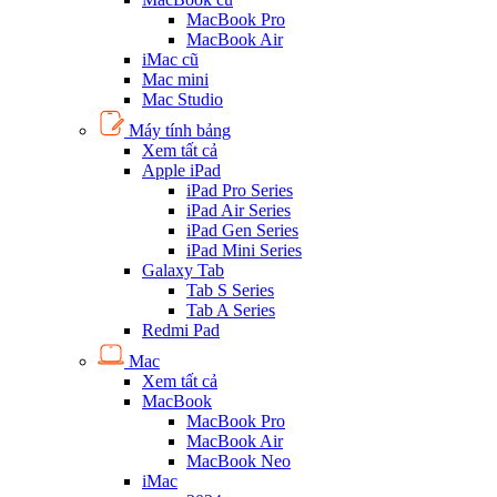
MacBook Pro
MacBook Air
iMac cũ
Mac mini
Mac Studio
Máy tính bảng
Xem tất cả
Apple iPad
iPad Pro Series
iPad Air Series
iPad Gen Series
iPad Mini Series
Galaxy Tab
Tab S Series
Tab A Series
Redmi Pad
Mac
Xem tất cả
MacBook
MacBook Pro
MacBook Air
MacBook Neo
iMac