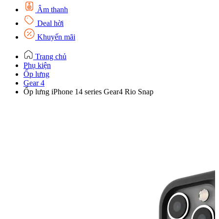
Âm thanh
Deal hời
Khuyến mãi
Trang chủ
Phụ kiện
Ốp lưng
Gear 4
Ốp lưng iPhone 14 series Gear4 Rio Snap