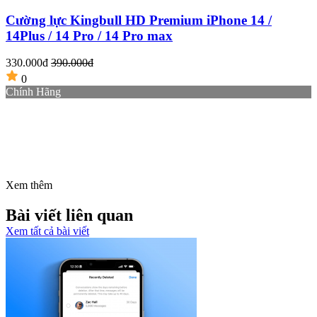
Cường lực Kingbull HD Premium iPhone 14 /
14Plus / 14 Pro / 14 Pro max
330.000đ
390.000đ
2
0
Chính Hãng
Xem thêm
Bài viết liên quan
Xem tất cả bài viết