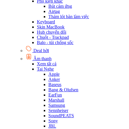
Phụ kiện khác
Bút cảm ứng
Airtag
Thảm lót bàn làm việc
Keyboard
Skin MacBook
Hub chuyển đổi
Chuột - Trackpad
Balo - túi chống sốc
Deal hời
Âm thanh
Xem tất cả
Tai Nghe
Apple
Anker
Baseus
Bang & Olufsen
EarFun
Marshall
Samsung
Sennheiser
SoundPEATS
Sony
JBL