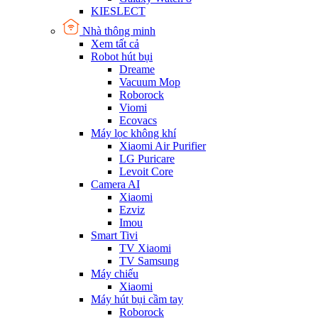
KIESLECT
Nhà thông minh
Xem tất cả
Robot hút bụi
Dreame
Vacuum Mop
Roborock
Viomi
Ecovacs
Máy lọc không khí
Xiaomi Air Purifier
LG Puricare
Levoit Core
Camera AI
Xiaomi
Ezviz
Imou
Smart Tivi
TV Xiaomi
TV Samsung
Máy chiếu
Xiaomi
Máy hút bụi cầm tay
Roborock