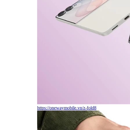
https://onewaymobile.vn/z-fold8