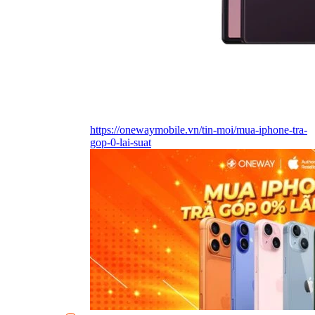
https://onewaymobile.vn/tin-moi/mua-iphone-tra-
gop-0-lai-suat