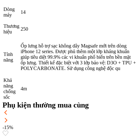
Dòng
14
máy
Thương
250
hiệu
Ốp lưng hỗ trợ sạc không dây Magsafe mới trên dòng
iPhone 12 series. Được phủ thêm một lớp kháng khuẩn
Tính
giúp tiêu diệt 99.9% các vi khuẩn phổ biến trên bền mặt
năng
ốp lưng. Thiết kế đặc biệt với 3 lớp bảo vệ: D3O + TPU +
POLYCARBONATE. Sử dụng công nghệ độc qu
Khả
năng
4m
chống
sốc
Phụ kiện thường mua cùng
-15%