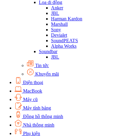
Loa di động
Anker
JBL
Harman Kardon
Marshall
Sony
Devialet
SoundPEATS
Alpha Works
Soundbar
JBL
Tin tức
Khuyến mãi
Điện thoại
MacBook
Máy cũ
Máy tính bảng
Đồng hồ thông minh
Nhà thông minh
Phụ kiện