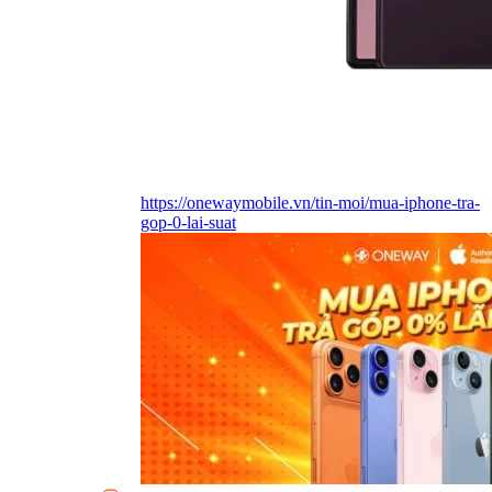
https://onewaymobile.vn/tin-moi/mua-iphone-tra-
gop-0-lai-suat