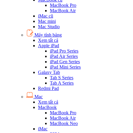
MacBook Pro
MacBook Air
iMac cũ
Mac mini
Mac Studio
Máy tính bảng
Xem tất cả
Apple iPad
iPad Pro Series
iPad Air Series
iPad Gen Series
iPad Mini Series
Galaxy Tab
Tab S Series
Tab A Series
Redmi Pad
Mac
Xem tất cả
MacBook
MacBook Pro
MacBook Air
MacBook Neo
iMac