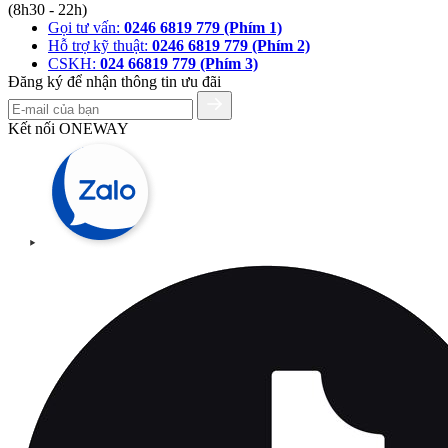
(8h30 - 22h)
Gọi tư vấn:
0246 6819 779 (Phím 1)
Hỗ trợ kỹ thuật:
0246 6819 779 (Phím 2)
CSKH:
024 66819 779 (Phím 3)
Đăng ký để nhận thông tin ưu đãi
Kết nối ONEWAY