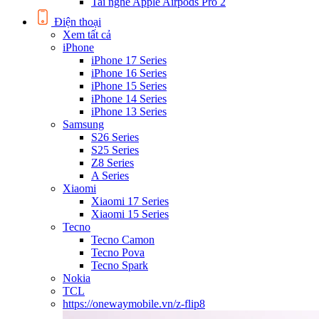
Tai nghe Apple Airpods Pro 2
Điện thoại
Xem tất cả
iPhone
iPhone 17 Series
iPhone 16 Series
iPhone 15 Series
iPhone 14 Series
iPhone 13 Series
Samsung
S26 Series
S25 Series
Z8 Series
A Series
Xiaomi
Xiaomi 17 Series
Xiaomi 15 Series
Tecno
Tecno Camon
Tecno Pova
Tecno Spark
Nokia
TCL
https://onewaymobile.vn/z-flip8