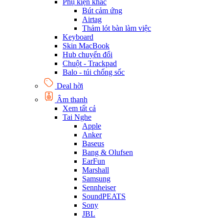
Phụ kiện khác
Bút cảm ứng
Airtag
Thảm lót bàn làm việc
Keyboard
Skin MacBook
Hub chuyển đổi
Chuột - Trackpad
Balo - túi chống sốc
Deal hời
Âm thanh
Xem tất cả
Tai Nghe
Apple
Anker
Baseus
Bang & Olufsen
EarFun
Marshall
Samsung
Sennheiser
SoundPEATS
Sony
JBL