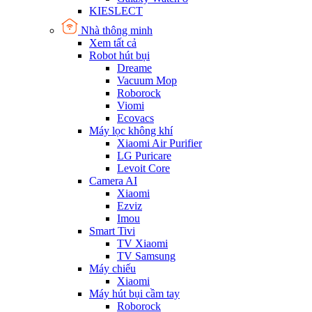
KIESLECT
Nhà thông minh
Xem tất cả
Robot hút bụi
Dreame
Vacuum Mop
Roborock
Viomi
Ecovacs
Máy lọc không khí
Xiaomi Air Purifier
LG Puricare
Levoit Core
Camera AI
Xiaomi
Ezviz
Imou
Smart Tivi
TV Xiaomi
TV Samsung
Máy chiếu
Xiaomi
Máy hút bụi cầm tay
Roborock