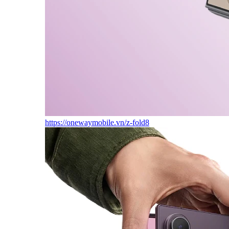
https://onewaymobile.vn/z-fold8