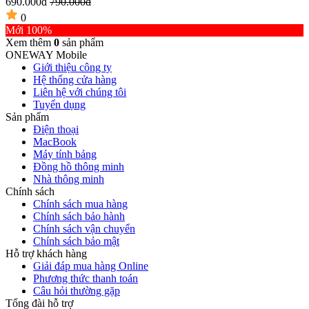
690.000đ
790.000đ
0
Mới 100%
Xem thêm
0
sản phẩm
ONEWAY Mobile
Giới thiệu công ty
Hệ thống cửa hàng
Liên hệ với chúng tôi
Tuyển dụng
Sản phẩm
Điện thoại
MacBook
Máy tính bảng
Đồng hồ thông minh
Nhà thông minh
Chính sách
Chính sách mua hàng
Chính sách bảo hành
Chính sách vận chuyển
Chính sách bảo mật
Hỗ trợ khách hàng
Giải đáp mua hàng Online
Phương thức thanh toán
Câu hỏi thường gặp
Tổng đài hỗ trợ