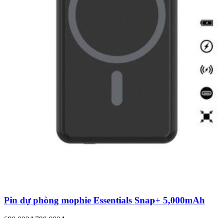
Pin dự phòng mophie Essentials Snap+ 5,000mAh