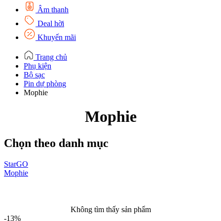
Âm thanh
Deal hời
Khuyến mãi
Trang chủ
Phụ kiện
Bộ sạc
Pin dự phòng
Mophie
Mophie
Chọn theo danh mục
StarGO
P
Mophie
Không tìm thấy sản phẩm
-13%