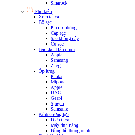
Smarock
Phụ kiện
Xem tất cả
Bộ sạc
Pin dự phòng
Cáp sạc
Sạc không dây
Củ sạc
Bao da - Bàn phím
Apple
Samsung
Zagg
Ốp lưng
Pitaka
Mipow
Apple
UAG
Gear4
Spigen
Samsung
Kính cường lực
Điện thoại
Máy tính bảng
Đồng hồ thông minh