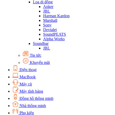
Loa di động
Anker
JBL
Harman Kardon
Marshall
Sony
Devialet
SoundPEATS
Alpha Works
Soundbar
JBL
Tin tức
Khuyến mãi
Điện thoại
MacBook
Máy cũ
Máy tính bảng
Đồng hồ thông minh
Nhà thông minh
Phụ kiện