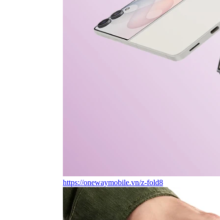
https://onewaymobile.vn/z-fold8