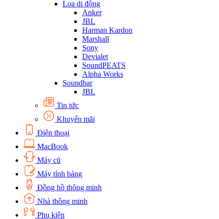
Loa di động
Anker
JBL
Harman Kardon
Marshall
Sony
Devialet
SoundPEATS
Alpha Works
Soundbar
JBL
Tin tức
Khuyến mãi
Điện thoại
MacBook
Máy cũ
Máy tính bảng
Đồng hồ thông minh
Nhà thông minh
Phụ kiện