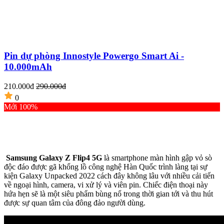
Pin dự phòng Innostyle Powergo Smart Ai -
10.000mAh
5
210.000đ
290.000đ
0
Mới 100%
Samsung Galaxy Z Flip4
5G
là smartphone màn hình gập vỏ sò
độc đáo được gã khổng lồ công nghệ Hàn Quốc trình làng tại sự
kiện Galaxy Unpacked 2022 cách đây không lâu với nhiều cải tiến
về ngoại hình, camera, vi xử lý và viên pin. Chiếc điện thoại này
hứa hẹn sẽ là một siêu phẩm bùng nổ trong thời gian tới và thu hút
được sự quan tâm của đông đảo người dùng.