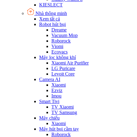
KIESLECT
Nhà thông minh
Xem tất cả
Robot hút bụi
Dreame
Vacuum Mop
Roborock
Viomi
Ecovacs
Máy lọc không khí
Xiaomi Air Purifier
LG Puricare
Levoit Core
Camera AI
Xiaomi
Ezviz
Imou
Smart Tivi
TV Xiaomi
TV Samsung
Máy chiếu
Xiaomi
Máy hút bụi cầm tay
Roborock