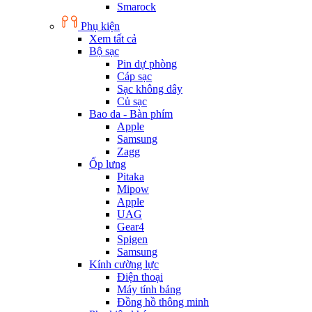
Smarock
Phụ kiện
Xem tất cả
Bộ sạc
Pin dự phòng
Cáp sạc
Sạc không dây
Củ sạc
Bao da - Bàn phím
Apple
Samsung
Zagg
Ốp lưng
Pitaka
Mipow
Apple
UAG
Gear4
Spigen
Samsung
Kính cường lực
Điện thoại
Máy tính bảng
Đồng hồ thông minh