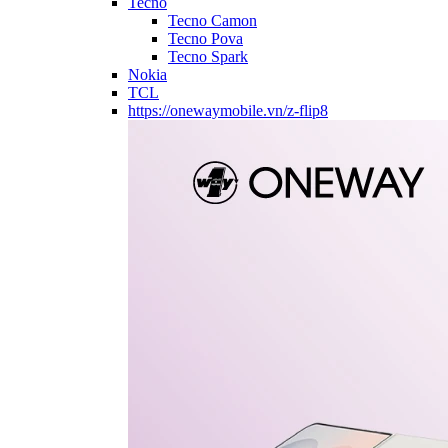
Tecno
Tecno Camon
Tecno Pova
Tecno Spark
Nokia
TCL
https://onewaymobile.vn/z-flip8