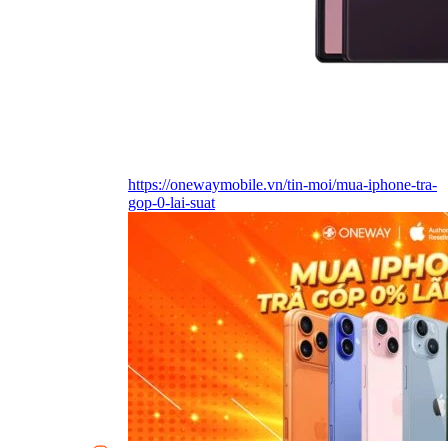
https://onewaymobile.vn/tin-moi/mua-iphone-tra-
gop-0-lai-suat