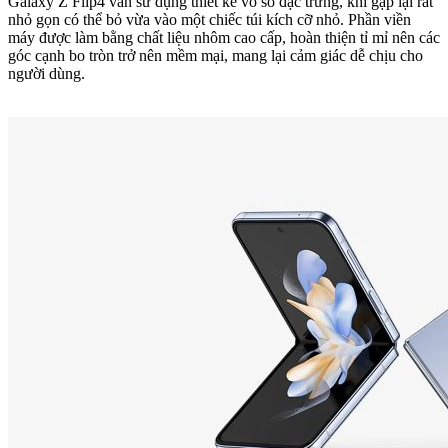
Galaxy Z Flip4 vẫn sử dụng thiết kế vỏ sò đặc trưng, khi gập lại rất
nhỏ gọn có thể bỏ vừa vào một chiếc túi kích cỡ nhỏ. Phần viền
máy được làm bằng chất liệu nhôm cao cấp, hoàn thiện tỉ mỉ nên các
góc cạnh bo tròn trở nên mềm mại, mang lại cảm giác dễ chịu cho
người dùng.