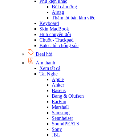
Phụ kiện khác
Bút cảm ứng
Airtag
Thảm lót bàn làm việc
Keyboard
Skin MacBook
Hub chuyển đổi
Chuột - Trackpad
Balo - túi chống sốc
Deal hời
Âm thanh
Xem tất cả
Tai Nghe
Apple
Anker
Baseus
Bang & Olufsen
EarFun
Marshall
Samsung
Sennheiser
SoundPEATS
Sony
JBL