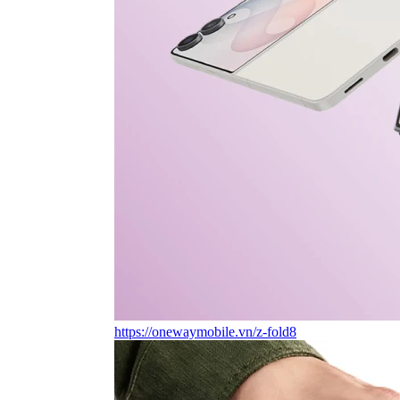
https://onewaymobile.vn/z-fold8