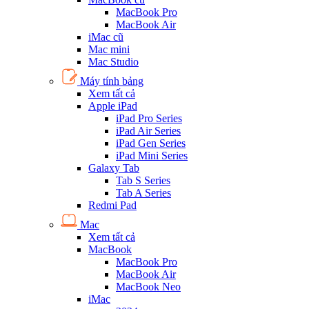
MacBook Pro
MacBook Air
iMac cũ
Mac mini
Mac Studio
Máy tính bảng
Xem tất cả
Apple iPad
iPad Pro Series
iPad Air Series
iPad Gen Series
iPad Mini Series
Galaxy Tab
Tab S Series
Tab A Series
Redmi Pad
Mac
Xem tất cả
MacBook
MacBook Pro
MacBook Air
MacBook Neo
iMac